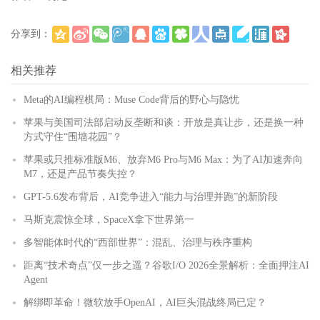
分享到：
(
)
更多
相关推荐
Meta的AI编程棋局：Muse Code背后的野心与隐忧
苹果与美国司法部启动反垄断和谈：开放是真让步，还是换一种
方式守住“围墙花园”？
苹果或只推标准版M6、放弃M6 Pro与M6 Max：为了AI加速奔向
M7，还是产品节奏失控？
GPT-5.6发布背后，AI竞争进入“能力与治理并跑”的新阶段
马斯克震惊全球，SpaceX拿下世界第一
多智能体时代的“西部世界”：混乱、治理与秩序重构
距离“技术奇点”仅一步之遥？谷歌I/O 2026全景解析：全面押注AI
Agent
解绑即革命！微软放手OpenAI，AI巨头混战终局已定？