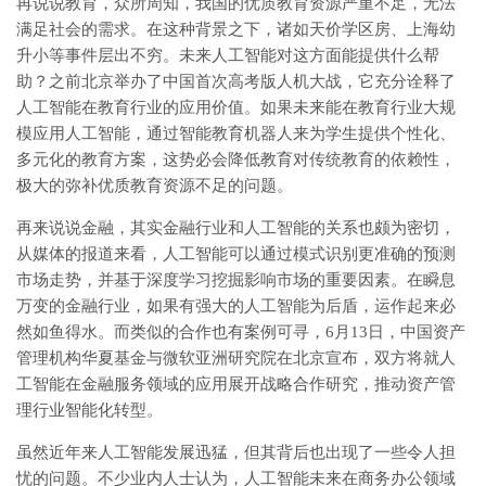
再说说教育，众所周知，我国的优质教育资源严重不足，无法
满足社会的需求。在这种背景之下，诸如天价学区房、上海幼
升小等事件层出不穷。未来人工智能对这方面能提供什么帮
助？之前北京举办了中国首次高考版人机大战，它充分诠释了
人工智能在教育行业的应用价值。如果未来能在教育行业大规
模应用人工智能，通过智能教育机器人来为学生提供个性化、
多元化的教育方案，这势必会降低教育对传统教育的依赖性，
极大的弥补优质教育资源不足的问题。
再来说说金融，其实金融行业和人工智能的关系也颇为密切，
从媒体的报道来看，人工智能可以通过模式识别更准确的预测
市场走势，并基于深度学习挖掘影响市场的重要因素。在瞬息
万变的金融行业，如果有强大的人工智能为后盾，运作起来必
然如鱼得水。而类似的合作也有案例可寻，6月13日，中国资产
管理机构华夏基金与微软亚洲研究院在北京宣布，双方将就人
工智能在金融服务领域的应用展开战略合作研究，推动资产管
理行业智能化转型。
虽然近年来人工智能发展迅猛，但其背后也出现了一些令人担
忧的问题。不少业内人士认为，人工智能未来在商务办公领域