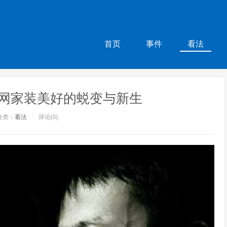
首页
事件
看法
网家装美好的蜕变与新生
分类：
看法
评论(0)