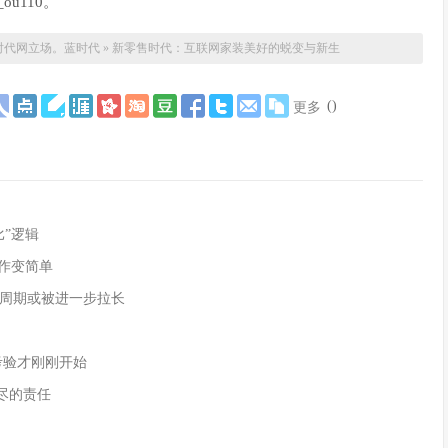
ou110。
时代网立场。
蓝时代
»
新零售时代：互联网家装美好的蜕变与新生
(
)
更多
”逻辑
作变简单
周期或被进一步拉长
的考验才刚刚开始
尽的责任