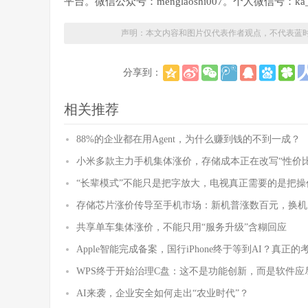
平台。微信公众号：menglaoshi007。个人微信号：ka_
声明：本文内容和图片仅代表作者观点，不代表蓝
分享到：
相关推荐
88%的企业都在用Agent，为什么赚到钱的不到一成？
小米多款主力手机集体涨价，存储成本正在改写“性价比
“长辈模式”不能只是把字放大，电视真正需要的是把操
存储芯片涨价传导至手机市场：新机普涨数百元，换机
共享单车集体涨价，不能只用“服务升级”含糊回应
Apple智能完成备案，国行iPhone终于等到AI？真正
WPS终于开始治理C盘：这不是功能创新，而是软件应
AI来袭，企业安全如何走出“农业时代”？