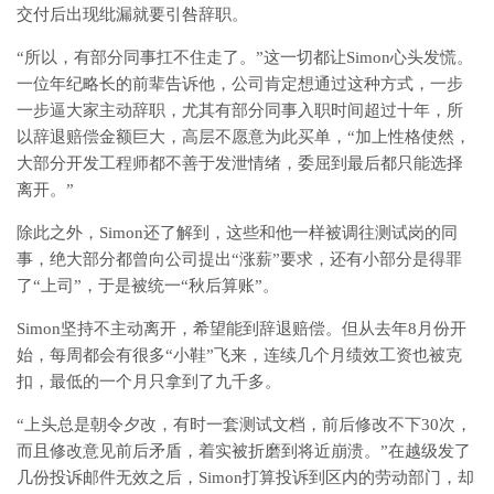
交付后出现纰漏就要引咎辞职。
“所以，有部分同事扛不住走了。”这一切都让Simon心头发慌。
一位年纪略长的前辈告诉他，公司肯定想通过这种方式，一步
一步逼大家主动辞职，尤其有部分同事入职时间超过十年，所
以辞退赔偿金额巨大，高层不愿意为此买单，“加上性格使然，
大部分开发工程师都不善于发泄情绪，委屈到最后都只能选择
离开。”
除此之外，Simon还了解到，这些和他一样被调往测试岗的同
事，绝大部分都曾向公司提出“涨薪”要求，还有小部分是得罪
了“上司”，于是被统一“秋后算账”。
Simon坚持不主动离开，希望能到辞退赔偿。但从去年8月份开
始，每周都会有很多“小鞋”飞来，连续几个月绩效工资也被克
扣，最低的一个月只拿到了九千多。
“上头总是朝令夕改，有时一套测试文档，前后修改不下30次，
而且修改意见前后矛盾，着实被折磨到将近崩溃。”在越级发了
几份投诉邮件无效之后，Simon打算投诉到区内的劳动部门，却