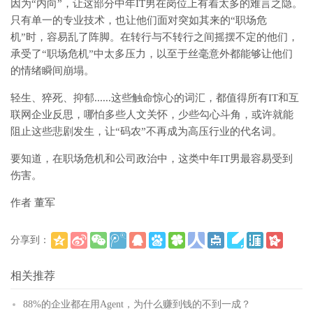
因为“内向”，让这部分中年IT男在岗位上有着太多的难言之隐。
只有单一的专业技术，也让他们面对突如其来的“职场危
机”时，容易乱了阵脚。在转行与不转行之间摇摆不定的他们，
承受了“职场危机”中太多压力，以至于丝毫意外都能够让他们
的情绪瞬间崩塌。
轻生、猝死、抑郁......这些触命惊心的词汇，都值得所有IT和互
联网企业反思，哪怕多些人文关怀，少些勾心斗角，或许就能
阻止这些悲剧发生，让“码农”不再成为高压行业的代名词。
要知道，在职场危机和公司政治中，这类中年IT男最容易受到
伤害。
作者 董军
分享到：
(
)
更多
相关推荐
88%的企业都在用Agent，为什么赚到钱的不到一成？