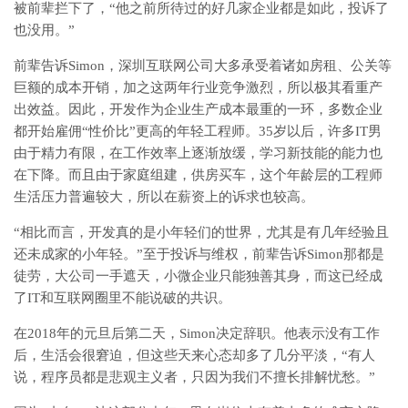
被前辈拦下了，“他之前所待过的好几家企业都是如此，投诉了
也没用。”
前辈告诉Simon，深圳互联网公司大多承受着诸如房租、公关等
巨额的成本开销，加之这两年行业竞争激烈，所以极其看重产
出效益。因此，开发作为企业生产成本最重的一环，多数企业
都开始雇佣“性价比”更高的年轻工程师。35岁以后，许多IT男
由于精力有限，在工作效率上逐渐放缓，学习新技能的能力也
在下降。而且由于家庭组建，供房买车，这个年龄层的工程师
生活压力普遍较大，所以在薪资上的诉求也较高。
“相比而言，开发真的是小年轻们的世界，尤其是有几年经验且
还未成家的小年轻。”至于投诉与维权，前辈告诉Simon那都是
徒劳，大公司一手遮天，小微企业只能独善其身，而这已经成
了IT和互联网圈里不能说破的共识。
在2018年的元旦后第二天，Simon决定辞职。他表示没有工作
后，生活会很窘迫，但这些天来心态却多了几分平淡，“有人
说，程序员都是悲观主义者，只因为我们不擅长排解忧愁。”