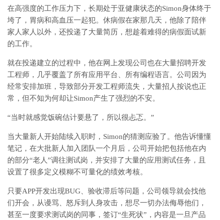
在高强度的工作压力下，长期处于亚健康状态的Simon身体终于
垮了，胃病和高血压一起犯。休病假在家那几天，他除了陪伴
家人家人以外，还投递了大量简历，想趁着难得的病假面试新
的工作。
就在投递建立的过程中，他在网上发现公司也在大量招聘开发
工程师，几乎覆盖了所有应用平台、所有编程语言。公司因为
经常安排加班，导致部分开发工程师流失，大量招人按说也正
常，但不知为何却让Simon产生了强烈的不安。
“当时就感觉饭碗估计要悬了，所以很忐忑。”
当大量新人开始陆续入职时，Simon的猜测应验了。他告诉懂懂
笔记，在大批新人加入团队一个月后，公司开始把包括他在内
的部分“老人”调往测试岗，并安排了大量的应用测试任务，且
设置了很多定义模糊不可量化的绩效考核。
只要APP开发出现BUG、验收滞后等问题，公司领导就会找他
们开会，从谩骂、怒斥到人身攻击，想尽一切办法侮辱他们，
甚至一度要求测试岗的同事，签订“生死状”，内容是一旦产品