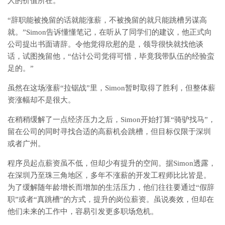
人的价值所在。
“辞职能被挽留的话就能涨薪，不被挽留的就只能跳槽另谋高
就。”Simon告诉懂懂笔记，在听从了同学们的建议，他正式向
公司提出书面请辞。令他觉得欣慰的是，领导很快就找他谈
话，试图挽留他，“估计公司觉得可惜，毕竟我带队伍的经验蛮
足的。”
虽然在这场涨薪“拉锯战”里，Simon暂时取得了胜利，但整体薪
资涨幅却不是很大。
在稍稍缓解了一点经济压力之后，Simon开始打算“骑驴找马”，
留在公司的同时寻找合适的高薪机会跳槽，但目标仅限于深圳
或者广州。
程序员起点薪资虽不低，但却少有提升的空间。据Simon透露，
在深圳乃至珠三角地区，多年不涨薪的开发工程师比比皆是。
为了缓解随年龄增长而增加的生活压力，他们往往要通过“假辞
职”或者“真跳槽”的方式，提升的岗位薪资。虽说奏效，但却在
他们未来的工作中，容易引发更多职场危机。