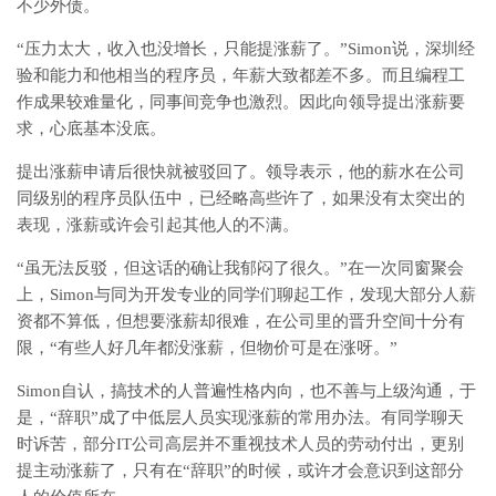
不少外债。
“压力太大，收入也没增长，只能提涨薪了。”Simon说，深圳经
验和能力和他相当的程序员，年薪大致都差不多。而且编程工
作成果较难量化，同事间竞争也激烈。因此向领导提出涨薪要
求，心底基本没底。
提出涨薪申请后很快就被驳回了。领导表示，他的薪水在公司
同级别的程序员队伍中，已经略高些许了，如果没有太突出的
表现，涨薪或许会引起其他人的不满。
“虽无法反驳，但这话的确让我郁闷了很久。”在一次同窗聚会
上，Simon与同为开发专业的同学们聊起工作，发现大部分人薪
资都不算低，但想要涨薪却很难，在公司里的晋升空间十分有
限，“有些人好几年都没涨薪，但物价可是在涨呀。”
Simon自认，搞技术的人普遍性格内向，也不善与上级沟通，于
是，“辞职”成了中低层人员实现涨薪的常用办法。有同学聊天
时诉苦，部分IT公司高层并不重视技术人员的劳动付出，更别
提主动涨薪了，只有在“辞职”的时候，或许才会意识到这部分