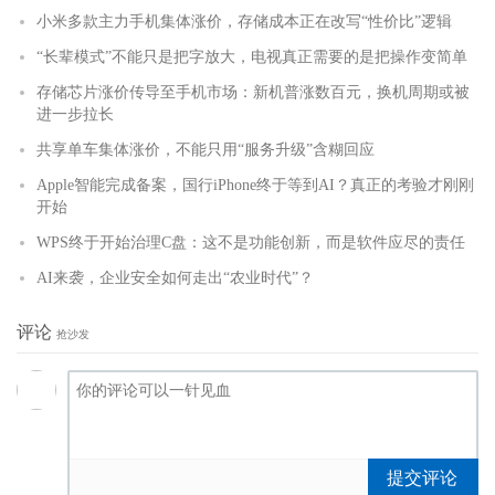
小米多款主力手机集体涨价，存储成本正在改写“性价比”逻辑
“长辈模式”不能只是把字放大，电视真正需要的是把操作变简单
存储芯片涨价传导至手机市场：新机普涨数百元，换机周期或被
进一步拉长
共享单车集体涨价，不能只用“服务升级”含糊回应
Apple智能完成备案，国行iPhone终于等到AI？真正的考验才刚刚
开始
WPS终于开始治理C盘：这不是功能创新，而是软件应尽的责任
AI来袭，企业安全如何走出“农业时代”？
评论
抢沙发
提交评论