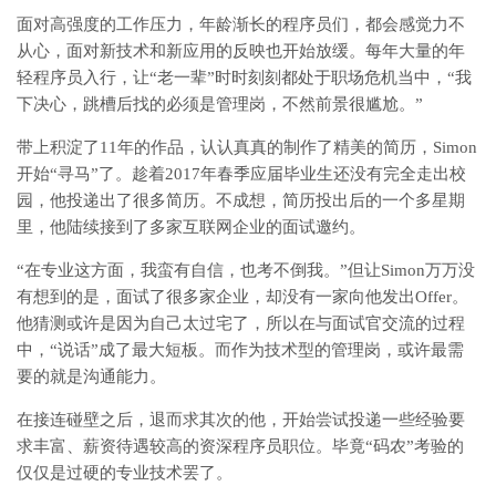
面对高强度的工作压力，年龄渐长的程序员们，都会感觉力不
从心，面对新技术和新应用的反映也开始放缓。每年大量的年
轻程序员入行，让“老一辈”时时刻刻都处于职场危机当中，“我
下决心，跳槽后找的必须是管理岗，不然前景很尴尬。”
带上积淀了11年的作品，认认真真的制作了精美的简历，Simon
开始“寻马”了。趁着2017年春季应届毕业生还没有完全走出校
园，他投递出了很多简历。不成想，简历投出后的一个多星期
里，他陆续接到了多家互联网企业的面试邀约。
“在专业这方面，我蛮有自信，也考不倒我。”但让Simon万万没
有想到的是，面试了很多家企业，却没有一家向他发出Offer。
他猜测或许是因为自己太过宅了，所以在与面试官交流的过程
中，“说话”成了最大短板。而作为技术型的管理岗，或许最需
要的就是沟通能力。
在接连碰壁之后，退而求其次的他，开始尝试投递一些经验要
求丰富、薪资待遇较高的资深程序员职位。毕竟“码农”考验的
仅仅是过硬的专业技术罢了。