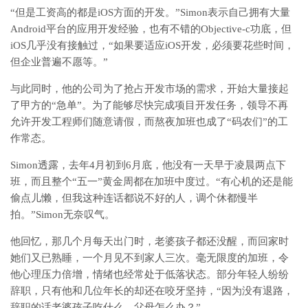
“但是工资高的都是iOS方面的开发。”Simon表示自己拥有大量
Android平台的应用开发经验，也有不错的Objective-c功底，但
iOS几乎没有接触过，“如果要适应iOS开发，必须要花些时间，
但企业普遍不愿等。”
与此同时，他的公司为了抢占开发市场的需求，开始大量接起
了甲方的“急单”。为了能够尽快完成项目开发任务，领导不再
允许开发工程师们随意请假，而熬夜加班也成了“码农们”的工
作常态。
Simon透露，去年4月初到6月底，他没有一天早于凌晨两点下
班，而且整个“五一”黄金周都在加班中度过。“有心机的还是能
偷点儿懒，但我这种连话都说不好的人，调个休都慢半
拍。”Simon无奈叹气。
他回忆，那几个月每天出门时，老婆孩子都还没醒，而回家时
她们又已熟睡，一个月见不到家人三次。毫无限度的加班，令
他心理压力倍增，情绪也经常处于低落状态。部分年轻人纷纷
辞职，只有他和几位年长的却还在咬牙坚持，“因为没有退路，
辞职的话老婆孩子吃什么，父母怎么办？”