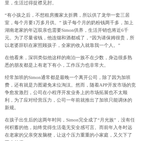
里，生活过得捉襟见肘。
“有小孩之后，不想租房搬家太折腾，所以供了龙华一套三居
室，每个月要1万多月供。” 孩子每个月的奶粉钱两千多，加上
湖南老家的年迈双亲也需要Simon供养，生活开销也将近6千
元。为了尽量省钱，他连烟和酒都戒了，“因为请保姆很贵，所
以老婆辞职在家照顾孩子，全家的收入就靠我一个人。”
在他看来，深圳类似他这样的南泊一族不在少数，身边很多熟
悉的朋友都是上有老下有小，工作压力也非常大。
经常加班的Simon通常都是最晚一个离开公司，除了因为加班
费，还有就是力图避免末位淘汰。然而，随着APP开发市场的竞
争愈发激烈，公司在小程序开发业务上的市场拓展也不太顺
利，为了应对经营压力，公司一年前就推出了加班只能调休的
新规。
在孩子出生后的这两年时间，Simon完全成了“月光族”，没有任
何积蓄的他，始终觉得生活毫无安全感可言。而前年入冬时远
在老家的父亲突发脑梗，让这个压力重重的小家庭，又欠下了