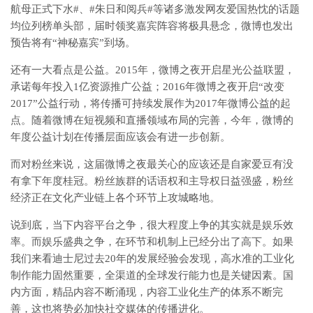
航母正式下水#、#朱日和阅兵#等诸多激发网友爱国热忱的话题
均位列榜单头部，届时领奖嘉宾阵容将极具悬念，微博也发出
预告将有“神秘嘉宾”到场。
还有一大看点是公益。2015年，微博之夜开启星光公益联盟，
承诺每年投入1亿资源推广公益；2016年微博之夜开启“改变
2017”公益行动，将传播可持续发展作为2017年微博公益的起
点。随着微博在短视频和直播领域布局的完善，今年，微博的
年度公益计划在传播层面应该会有进一步创新。
而对粉丝来说，这届微博之夜最关心的应该还是自家爱豆有没
有拿下年度桂冠。粉丝族群的话语权和主导权日益强盛，粉丝
经济正在文化产业链上各个环节上攻城略地。
说到底，当下内容平台之争，很大程度上争的其实就是娱乐效
率。而娱乐盛典之争，在环节和机制上已经分出了高下。如果
我们来看迪士尼过去20年的发展经验会发现，高水准的工业化
制作能力固然重要，全渠道的全球发行能力也是关键因素。国
内方面，精品内容不断涌现，内容工业化生产的体系不断完
善，这也将势必加快社交媒体的传播进化。