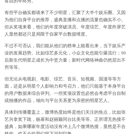
各自的年终秀。
有些平台确实都请来了不少明星，汇聚了大半个娱乐圈。又因
为他们自身平台的推荐，盛典直播和点播的流量也确实不小。
但从奖项来看，他们的年度突破演员、年度综艺、年度炸屏艺
人显然都还只是局限于自家平台数据维度。
不过不可否认，我们能从他们的榜单上能看出来，当下娱乐产
业的发展趋势。比如综艺多元化，小众文化也能引爆流行；90
后新生代明星正成长为中坚力量；新时代网络神曲仍然层出不
穷等等。
但无论从电视剧、电影、综艺、音乐、短视频、国漫等等方
面，还是从明星个人影响力和号召力，他们只能基于本身平台
的用户数据来综合评判。一些奖项设置也必然会考虑平台自制
或独播的作品，倾向与平台关系更为亲密的明星艺人。
具体到传播覆盖上，微博热度始终是他们关注的焦点，比如张
艺兴拿奖下跪，杨幂和赵丽颖同台比美等等。正所谓无热搜不
盛典，如果哪家年度活动没有冲上几个微博热搜，显然是不合
格的，也不会给我们留下深刻印象。