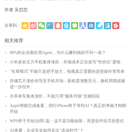
作者 吴怼怼
分享到：
(
)
更多
相关推荐
88%的企业都在用Agent，为什么赚到钱的不到一成？
小米多款主力手机集体涨价，存储成本正在改写“性价比”逻辑
“长辈模式”不能只是把字放大，电视真正需要的是把操作变简单
存储芯片涨价传导至手机市场：新机普涨数百元，换机周期或被
进一步拉长
共享单车集体涨价，不能只用“服务升级”含糊回应
Apple智能完成备案，国行iPhone终于等到AI？真正的考验才刚刚
开始
WPS终于开始治理C盘：这不是功能创新，而是软件应尽的责任
AI来袭，企业安全如何走出“农业时代”？