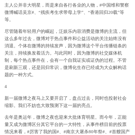
主人公并非大明星，而是来自各行各业的人物，#中国维和警察
微博喊话吴京#、“残疾考生求带母上学”、“香港回归20载”等
等。
尽管随着年轻用户的崛起，泛娱乐内容消费是微博的主流，但
这么多年过去，微博对于热点事件和公益活动的关注始终没有
消退。个体在微博的持续发声，因为微博这个平台传播链条的
关注，持续换发着活力。与此同时，因为微博的社交媒体机
制，每个热点事件在，会有一个自我证实或证伪的过程。不管
是刷新三观，还是回归常识，微博化生存已经成为大众解构话
题的一种方式。
4
新一届微博之夜马上又要开启了，盘点过去，同时也投射社会
缩影。我们不妨也大致预测下这一届的亮点。
去年是奥运年，微博之夜也迎来大批体育明星。而今年，正能
量又成为微博区分其它平台的一大特性，从事件榜目前的投票
情况来看，#厉害了我的国#、#南京大屠杀80年祭#、#首艘国产