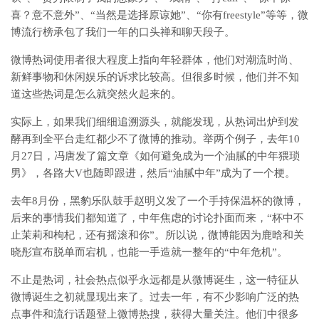
喜？意不意外”、“当然是选择原谅她”、“你有freestyle”等等，微
博流行榜承包了我们一年的口头禅和聊天段子。
微博热词使用者很大程度上指向年轻群体，他们对潮流时尚、
新鲜事物和休闲娱乐的诉求比较高。但很多时候，他们并不知
道这些热词是怎么就突然火起来的。
实际上，如果我们细细追溯源头，就能发现，从热词出炉到发
酵再到全平台走红都少不了微博的推动。举两个例子，去年10
月27日，冯唐发了篇文章《如何避免成为一个油腻的中年猥琐
男》，各路大V也随即跟进，然后“油腻中年”成为了一个梗。
去年8月份，黑豹乐队鼓手赵明义发了一个手持保温杯的微博，
后来的事情我们都知道了，中年焦虑的讨论扑面而来，“杯中不
止茉莉和枸杞，还有摇滚和你”。所以说，微博能因为鹿晗和关
晓彤宣布脱单而宕机，也能一手造就一整年的“中年危机”。
不止是热词，社会热点似乎永远都是从微博诞生，这一特征从
微博诞生之初就显现出来了。过去一年，有不少影响广泛的热
点事件和流行话题登上微博热搜，获得大量关注。他们中很多