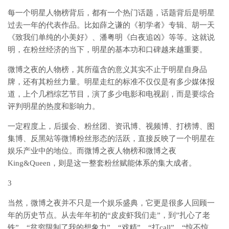
每一个明星人物榜背后，都有一个热门话题，话题背后是明星
过去一年的代表作品。比如薛之谦的《初学者》专辑、胡一天
《致我们单纯的小美好》、潘粤明《白夜追凶》等等。这就说
明，在粉丝经济的当下，明星的基本功和口碑越来越重要。
微博之夜的人物榜，其所蕴含的意义其实不止于明星自身品
牌，还有其粉丝力量。明星走红的标准不仅仅是有多少媒体报
道，上个几档综艺节目，演了多少电影和电视剧，而是要综合
评判明星的热度和影响力。
一定程度上，后援会、粉丝团、资讯博、视频博、打榜博、图
集博、反黑站等微博粉丝形态的活跃，直接反映了一个明星在
娱乐产业中的地位。而微博之夜人物榜和微博之夜
King&Queen，则是这一整套粉丝赋能体系的集大成者。
3
当然，微博之夜并不只是一个娱乐盛典，它更是很多人回顾一
年的历史节点。从去年年初的“皮皮虾我们走”，到”扎心了老
铁”、“贫穷限制了我的想象力”、“戏精”、“打call”、“惊不惊