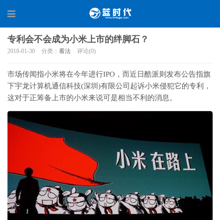
专利会不会成为小米上市的绊脚石？
2018-01-30
分类：
看法
评论(0)
市场传闻指小米将在今年进行IPO，而近日酷派则发布公告指旗
下宇龙计算机通信科技(深圳)有限公司起诉小米侵犯它的专利，
这对于正筹备上市的小米来说可是相当不利的消息。