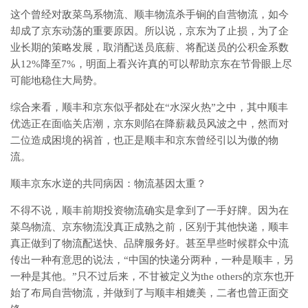
这个曾经对敌菜鸟系物流、顺丰物流杀手锏的自营物流，如今
却成了京东动荡的重要原因。所以说，京东为了止损，为了企
业长期的策略发展，取消配送员底薪、将配送员的公积金系数
从12%降至7%，明面上看兴许真的可以帮助京东在节骨眼上尽
可能地稳住大局势。
综合来看，顺丰和京东似乎都处在“水深火热”之中，其中顺丰
优选正在面临关店潮，京东则陷在降薪裁员风波之中，然而对
二位造成困境的祸首，也正是顺丰和京东曾经引以为傲的物
流。
顺丰京东水逆的共同病因：物流基因太重？
不得不说，顺丰前期投资物流确实是拿到了一手好牌。因为在
菜鸟物流、京东物流没真正成熟之前，区别于其他快递，顺丰
真正做到了物流配送快、品牌服务好。甚至早些时候群众中流
传出一种有意思的说法，“中国的快递分两种，一种是顺丰，另
一种是其他。”只不过后来，不甘被定义为the others的京东也开
始了布局自营物流，并做到了与顺丰相媲美，二者也曾正面交