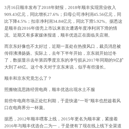
3月16日顺丰发布了2018年财报，2018年顺丰实现营业收入
909.43亿元，同比增长27.6%；归母公司净利润45.56亿元，同
比下降4.5%；扣非净利润34.84亿元，同比下滑5.92%。据悉这
是顺丰自2016年借壳上市以来首次遭遇年度净利润下滑的情
况。近期又有多家媒体报道，顺丰优选正在面临关店潮。
而京东好像也不太好过，近期一直处在热搜风口，裁员消息被
传得沸沸扬扬。实际上，去年下半年开始，京东就开始过冬
了，数据显示去年第四季度京东的净亏损从2017年同期的9亿扩
大到了48亿。这个冬天对于京东来说，似乎有些漫长。
顺丰和京东究竟怎么了？
照搬物流思路经营电商，顺丰优选出现水土不服
前些年电商市场正处红利期，于是快递“一哥”顺丰也想趁着风
口在电商界分一杯羹。
据悉，2012年顺丰嘿客上线，2015年更名为顺丰家，紧接着
2016年与顺丰优选合二为一，于是便有了现在线上线下全渠道