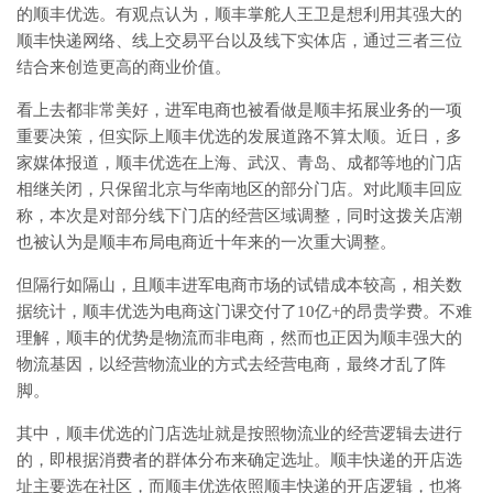
的顺丰优选。有观点认为，顺丰掌舵人王卫是想利用其强大的
顺丰快递网络、线上交易平台以及线下实体店，通过三者三位
结合来创造更高的商业价值。
看上去都非常美好，进军电商也被看做是顺丰拓展业务的一项
重要决策，但实际上顺丰优选的发展道路不算太顺。近日，多
家媒体报道，顺丰优选在上海、武汉、青岛、成都等地的门店
相继关闭，只保留北京与华南地区的部分门店。对此顺丰回应
称，本次是对部分线下门店的经营区域调整，同时这拨关店潮
也被认为是顺丰布局电商近十年来的一次重大调整。
但隔行如隔山，且顺丰进军电商市场的试错成本较高，相关数
据统计，顺丰优选为电商这门课交付了10亿+的昂贵学费。不难
理解，顺丰的优势是物流而非电商，然而也正因为顺丰强大的
物流基因，以经营物流业的方式去经营电商，最终才乱了阵
脚。
其中，顺丰优选的门店选址就是按照物流业的经营逻辑去进行
的，即根据消费者的群体分布来确定选址。顺丰快递的开店选
址主要选在社区，而顺丰优选依照顺丰快递的开店逻辑，也将