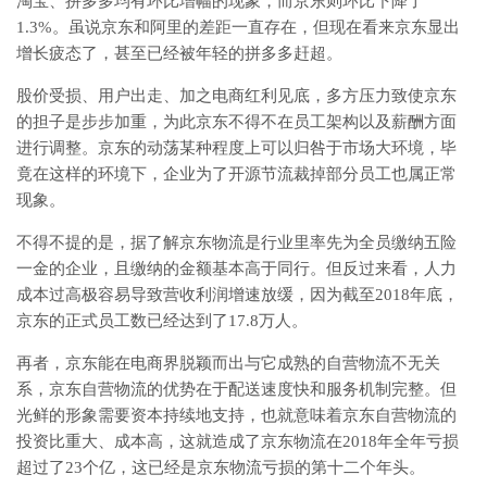
淘宝、拼多多均有环比增幅的现象，而京东则环比下降了
1.3%。虽说京东和阿里的差距一直存在，但现在看来京东显出
增长疲态了，甚至已经被年轻的拼多多赶超。
股价受损、用户出走、加之电商红利见底，多方压力致使京东
的担子是步步加重，为此京东不得不在员工架构以及薪酬方面
进行调整。京东的动荡某种程度上可以归咎于市场大环境，毕
竟在这样的环境下，企业为了开源节流裁掉部分员工也属正常
现象。
不得不提的是，据了解京东物流是行业里率先为全员缴纳五险
一金的企业，且缴纳的金额基本高于同行。但反过来看，人力
成本过高极容易导致营收利润增速放缓，因为截至2018年底，
京东的正式员工数已经达到了17.8万人。
再者，京东能在电商界脱颖而出与它成熟的自营物流不无关
系，京东自营物流的优势在于配送速度快和服务机制完整。但
光鲜的形象需要资本持续地支持，也就意味着京东自营物流的
投资比重大、成本高，这就造成了京东物流在2018年全年亏损
超过了23个亿，这已经是京东物流亏损的第十二个年头。