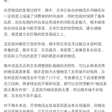
锋。
自营物流的发展过程中，顺丰、京东们各自的物流兵书确实在
一定程度上缩减了消费者的时间成本，同时也相对保障了服务
品质，但在短期内对自身运营成本的消耗也是极大。顺丰瞄准
的自动化设备与航空渠道、京东打造的智慧物流、建仓储物
流，都是建立在巨额的投资基础之上。
况且面对瞬息万变的市场，顺丰和京东也无法躲过水逆时期。
有趣的是，顺丰关店、京东裁员，表面看二者像是各自叹息，
但实际上巧合的是惹了祸的都是自家的物流。
顺丰优选关店和京东调整团队规模的关联性，可以从两者优秀
的物流基因来看。顺丰是因为太懂物流了反而做不好电商，京
东则是因为物流去年亏损了23个亿，导致重压之下必须要调整
员工结构。两者现在的不顺和动荡，都可以共同理解为“物流基
因太重在作祟”，正是因为物流基因太重，所以顺丰做不好电
商，京东也不得不减压。
对于顺丰来说，尽管物流会造成某层面业务出现漏洞，但物流
依旧是顺丰的筹码，只不过自成立以来一直孤军奋战，不过在