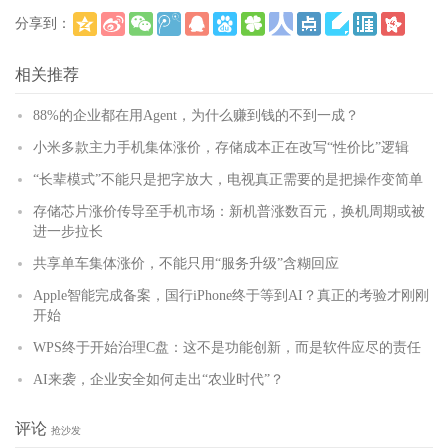
分享到：
(
)
更多
相关推荐
88%的企业都在用Agent，为什么赚到钱的不到一成？
小米多款主力手机集体涨价，存储成本正在改写“性价比”逻辑
“长辈模式”不能只是把字放大，电视真正需要的是把操作变简单
存储芯片涨价传导至手机市场：新机普涨数百元，换机周期或被
进一步拉长
共享单车集体涨价，不能只用“服务升级”含糊回应
Apple智能完成备案，国行iPhone终于等到AI？真正的考验才刚刚
开始
WPS终于开始治理C盘：这不是功能创新，而是软件应尽的责任
AI来袭，企业安全如何走出“农业时代”？
评论
抢沙发