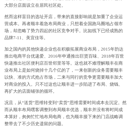
大部分店面设立在居民社区处。
然而这样盲目的选址开店，带来的直接影响就是加重了企业运
营成本。再者顺丰着急布局商业，只想着全国跑马圈地占领市
场，却忽略了势力四起的社区竞争对手。比如线下已经成熟的
品牌7-11、美宜佳等。
加之国内的其他快递企业也在积极拓展商业布局，2015年韵达
推出电商平台优递爱、2016年申通推出巨贤百味、2018年百世
快递推出社区便利店百世邻里等等。这也就不难理解顺丰在商
业布局上是如何烧掉十几个亿的了，一来创新的业务需要顺丰
以快、准的方式抢占市场，二来与同行的竞争更需要顺丰加大
对商业的投入。只不过这也让顺丰进一步陷进了布局、烧钱、
再扩大的店面铺张的循环。
况且，从“送货”思维转变到“卖货”思维需要时间成本去沉淀。然
而从顺丰布局嘿客调整到布局顺丰优选，顺丰并没有将时间成
本算好，匆匆忙忙地布局电商，也为顺丰接下来的门店战略调
整带去了不少历史遗留的问题。