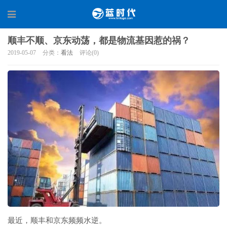
顺丰不顺、京东动荡，都是物流基因惹的祸？
2019-05-07
分类：
看法
评论(0)
最近，顺丰和京东频频水逆。