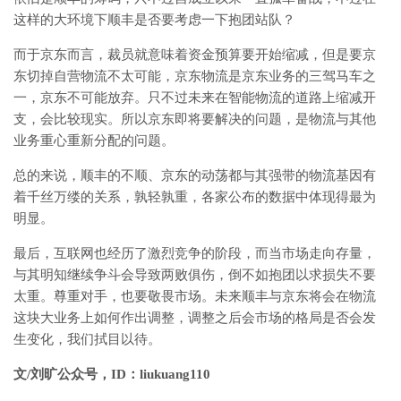
这样的大环境下顺丰是否要考虑一下抱团站队？
而于京东而言，裁员就意味着资金预算要开始缩减，但是要京
东切掉自营物流不太可能，京东物流是京东业务的三驾马车之
一，京东不可能放弃。只不过未来在智能物流的道路上缩减开
支，会比较现实。所以京东即将要解决的问题，是物流与其他
业务重心重新分配的问题。
总的来说，顺丰的不顺、京东的动荡都与其强带的物流基因有
着千丝万缕的关系，孰轻孰重，各家公布的数据中体现得最为
明显。
最后，互联网也经历了激烈竞争的阶段，而当市场走向存量，
与其明知继续争斗会导致两败俱伤，倒不如抱团以求损失不要
太重。尊重对手，也要敬畏市场。未来顺丰与京东将会在物流
这块大业务上如何作出调整，调整之后会市场的格局是否会发
生变化，我们拭目以待。
文/刘旷公众号，ID：liukuang110