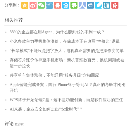
分享到：
(
)
更多
相关推荐
88%的企业都在用Agent，为什么赚到钱的不到一成？
小米多款主力手机集体涨价，存储成本正在改写“性价比”逻辑
“长辈模式”不能只是把字放大，电视真正需要的是把操作变简单
存储芯片涨价传导至手机市场：新机普涨数百元，换机周期或被
进一步拉长
共享单车集体涨价，不能只用“服务升级”含糊回应
Apple智能完成备案，国行iPhone终于等到AI？真正的考验才刚刚
开始
WPS终于开始治理C盘：这不是功能创新，而是软件应尽的责任
AI来袭，企业安全如何走出“农业时代”？
评论
抢沙发