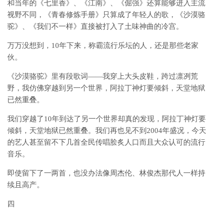
和当年的《七里香》、《江南》、《倔强》还算能够进入主流
视野不同，《青春修炼手册》只算成了年轻人的歌，《沙漠骆
驼》、《我们不一样》直接被打入了土味神曲的冷宫。
万万没想到，10年下来，称霸流行乐坛的人，还是那些老家
伙。
《沙漠骆驼》里有段歌词——我穿上大头皮鞋，跨过凛冽荒
野，我仿佛穿越到另一个世界，阿拉丁神灯要倾斜，天堂地狱
已然重叠。
我们穿越了10年到达了另一个世界却真的发现，阿拉丁神灯要
倾斜，天堂地狱已然重叠。我们再也见不到2004年盛况，今天
的艺人甚至留不下几首全民传唱脍炙人口而且大众认可的流行
音乐。
即使留下了一两首，也没办法像周杰伦、林俊杰那代人一样持
续且高产。
四