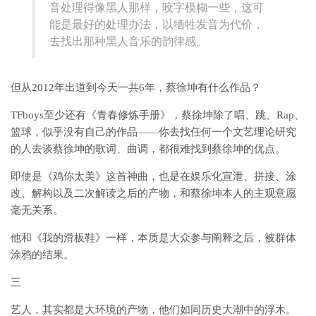
音处理得像黑人那样，咬字模糊一些，这可
能是最好的处理办法，以牺牲发音为代价，
去找出那种黑人音乐的韵律感。
但从2012年出道到今天一共6年，蔡徐坤有什么作品？
TFboys至少还有《青春修炼手册》，蔡徐坤除了唱、跳、Rap、
篮球，似乎没有自己的作品——你去找任何一个文艺理论研究
的人去谈蔡徐坤的歌词、曲调，都很难找到蔡徐坤的优点。
即使是《鸡你太美》这首神曲，也是在娱乐化宣泄、拼接、涂
改、解构以及二次解读之后的产物，和蔡徐坤本人的主观意愿
毫无关系。
他和《我的滑板鞋》一样，本质是大众参与阐释之后，被群体
涂鸦的结果。
三
艺人，其实都是大环境的产物，他们如同历史大潮中的浮木。