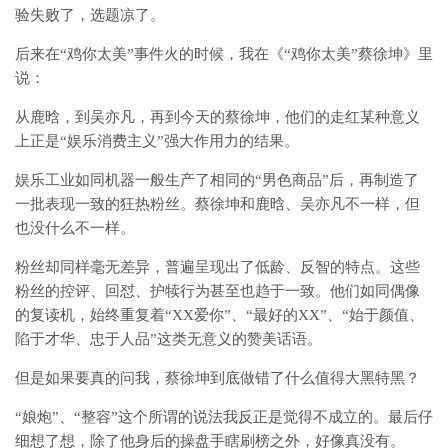
验失败了，选题凉了。
后来在“鸡你太美”事件火的时候，我在《“鸡你太美”蔡徐坤》里
说：
从鹿晗，到吴亦凡，再到今天的蔡徐坤，他们的走红某种意义
上正是“娱乐消费主义”强大作用力的结果。
娱乐工业如同机器一般生产了相同的“男色商品”后，再制造了
一批表现一致的狂热粉丝。蔡徐坤和鹿晗、吴亦凡不一样，但
也没什么不一样。
粉丝却同样毫无差异，普遍呈现出了低龄、反智的特点。这些
粉丝的控评、回怼、护犊行为甚至也趋于一致。他们如同偶像
的复读机，始终重复着“XX爱你”、“最好的XX”、“始于颜值、
陷于才华、忠于人品”这类无意义的赞美话语。
但是如果要真的问我，蔡徐坤到底做错了什么值得大黑特黑？
“娘炮”、“整容”这个所谓的说法我反正是觉得不成立的。最后仔
细想了想，除了他身后的操盘手瞎刷榜之外，好像真没有。