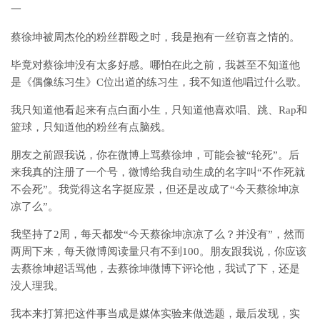
一
蔡徐坤被周杰伦的粉丝群殴之时，我是抱有一丝窃喜之情的。
毕竟对蔡徐坤没有太多好感。哪怕在此之前，我甚至不知道他
是《偶像练习生》C位出道的练习生，我不知道他唱过什么歌。
我只知道他看起来有点白面小生，只知道他喜欢唱、跳、Rap和
篮球，只知道他的粉丝有点脑残。
朋友之前跟我说，你在微博上骂蔡徐坤，可能会被“轮死”。后
来我真的注册了一个号，微博给我自动生成的名字叫“不作死就
不会死”。我觉得这名字挺应景，但还是改成了“今天蔡徐坤凉
凉了么”。
我坚持了2周，每天都发“今天蔡徐坤凉凉了么？并没有”，然而
两周下来，每天微博阅读量只有不到100。朋友跟我说，你应该
去蔡徐坤超话骂他，去蔡徐坤微博下评论他，我试了下，还是
没人理我。
我本来打算把这件事当成是媒体实验来做选题，最后发现，实