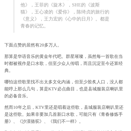
他》，王菲的《旋木》，SHE的《波斯
猫》，王心凌的《爱你》，陈绮贞的旅行的
《意义》，王力宏的《心中的日月》。都是
青春的记忆。
下面点赞的居然有20多万人。
那算是华语音乐的黄金年代吧。群星璀璨，虽然每一首歌在当
时都被视作是口水歌，但至少众人传唱，而且沉淀至今还算经
典。
哪怕这些歌里找不出太多文化内涵，但至少脍炙人口，没人都
能哼上那么几句，算是KTV必点曲目，也是县城服装店喇叭里
的必备音乐。
然而10年之后，KTV里还是唱着这些歌，县城服装店喇叭里还
是这些歌。如果非要加几首新口水歌，可能只有《青春修炼手
册》、《沙漠骆驼》、《我们不一样》。