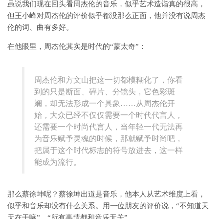
虽说我们现在回头看周杰伦的音乐，似乎艺术造诣真的很高，
但王小峰对周杰伦的评价似乎都没那么正面，他并没有说周杰
伦的词、曲有多好。
在他眼里，周杰伦其实是时代的“蒙太奇”：
周杰伦和方文山把这一切都模糊化了，你看
到的只是断面、碎片、分镜头，它色彩斑
斓，却无法形成一个具象……从周杰伦开
始，大众已经不仅仅需要一个时代代言人，
还需要一个时尚代言人，当年轻一代无法再
为音乐赋予灵魂的时候，那就赋予时尚吧，
把属于这个时代标志的符号放进去，这一样
能成为流行。
那么蔡徐坤呢？蔡徐坤出道是音乐，他本人从艺术维度上看，
似乎和音乐却没有什么关系。用一位朋友的评价说，“不知道天
天在干嘛”，“所有事情都和音乐无关”。