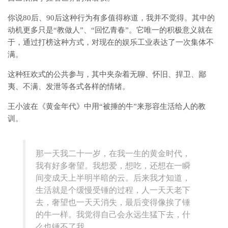
你说80后、90后这种行为有多值得称道，我并不觉得。其中的
动机更多只是“教做人”、“回忆青春”。它唯一的积极意义就在
于，通过打榜这种方式，对现在的娱乐工业表达了一次集体不
满。
这种狂欢式的公共参与，其中夹杂着无聊、怀旧、捍卫、鄙
夷、不满、发泄等各式各样的情绪。
王小波在《黄金年代》中用“被捶的牛”来形容生活给人的教
训。
那一天我二十一岁，在我一生的黄金时代，
我有好多奢望。我想爱，想吃，还想在一瞬
间变成天上半明半暗的云。后来我才知道，
生活就是个缓慢受锤的过程，人一天天老下
去，奢望也一天天消失，最后变得像挨了锤
的牛一样。我觉得自己会永远生猛下去，什
么也锤不了我。