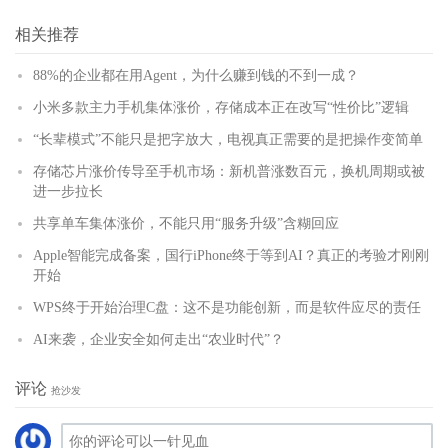
(
)
更多
相关推荐
88%的企业都在用Agent，为什么赚到钱的不到一成？
小米多款主力手机集体涨价，存储成本正在改写“性价比”逻辑
“长辈模式”不能只是把字放大，电视真正需要的是把操作变简单
存储芯片涨价传导至手机市场：新机普涨数百元，换机周期或被
进一步拉长
共享单车集体涨价，不能只用“服务升级”含糊回应
Apple智能完成备案，国行iPhone终于等到AI？真正的考验才刚刚
开始
WPS终于开始治理C盘：这不是功能创新，而是软件应尽的责任
AI来袭，企业安全如何走出“农业时代”？
评论
抢沙发