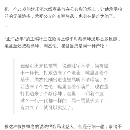
把一个21岁的娱乐流水线商品放在公共舆论场上，让他承受粉
丝的无脑追捧，承受公众的冷嘲热讽，也实在是难为他了。
二
“正午故事”的主编叶三在微博上似乎对蔡徐坤没那么多反感，
她甚至还把蔡徐坤、周杰伦、崔健当成是同一种产物：
崔健刚出来也被骂，说他吐字不清，俩裤腿
不一样长。打东边来了个老崔，嘴里含着个
茄子。周杰伦刚出道也被骂听不清唱啥。打
西边来了个杰伦，嘴里含着个葫芦。现在是
打北边来了个蔡徐坤，嘴里……叼着个篮
球？一代一代都一样的，骂一骂就长大了，
有力气了，就可以弑父了。
被这种偷换概念的说法很容易迷惑人。但是仔细一想，事情不