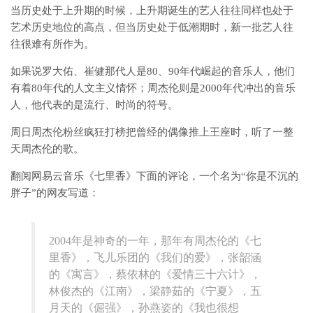
当历史处于上升期的时候，上升期诞生的艺人往往同样也处于
艺术历史地位的高点，但当历史处于低潮期时，新一批艺人往
往很难有所作为。
如果说罗大佑、崔健那代人是80、90年代崛起的音乐人，他们
有着80年代的人文主义情怀；周杰伦则是2000年代冲出的音乐
人，他代表的是流行、时尚的符号。
周日周杰伦粉丝疯狂打榜把曾经的偶像推上王座时，听了一整
天周杰伦的歌。
翻阅网易云音乐《七里香》下面的评论，一个名为“你是不沉的
胖子”的网友写道：
2004年是神奇的一年，那年有周杰伦的《七
里香》，飞儿乐团的《我们的爱》，张韶涵
的《寓言》，蔡依林的《爱情三十六计》，
林俊杰的《江南》，梁静茹的《宁夏》，五
月天的《倔强》，孙燕姿的《我也很想