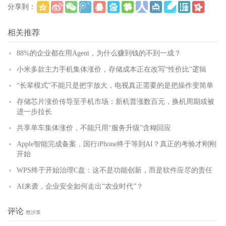
分享到：
(
)
更多
相关推荐
88%的企业都在用Agent，为什么赚到钱的不到一成？
小米多款主力手机集体涨价，存储成本正在改写“性价比”逻辑
“长辈模式”不能只是把字放大，电视真正需要的是把操作变简单
存储芯片涨价传导至手机市场：新机普涨数百元，换机周期或被
进一步拉长
共享单车集体涨价，不能只用“服务升级”含糊回应
Apple智能完成备案，国行iPhone终于等到AI？真正的考验才刚刚
开始
WPS终于开始治理C盘：这不是功能创新，而是软件应尽的责任
AI来袭，企业安全如何走出“农业时代”？
评论
抢沙发