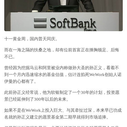
十一黄金周，国内普天同庆。
而在一海之隔的扶桑之地，却有位前首富正在捶胸顿足、后悔
不已。
曾经因为挖掘马云和阿里被业内称做孙大圣的孙正义，看着不
到一个月内迅速缩水的基金估值，估计连掐死WeWork创始人诺
伊曼的心都有了。
此前孙正义经常说，他为软银制定了一个30年的计划，投资愿
景已经延伸到了300年以后的未来。
如果不是在WeWork上投入巨大、与其牵扯过深，本来早已功成
名就的孙正义建立的愿景基金第二期早就得到市场追捧。