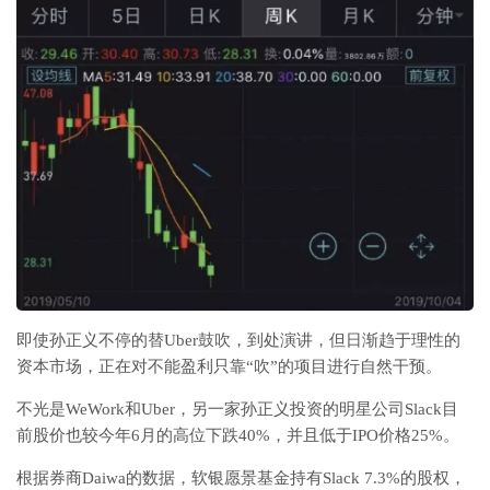
即使孙正义不停的替Uber鼓吹，到处演讲，但日渐趋于理性的
资本市场，正在对不能盈利只靠“吹”的项目进行自然干预。
不光是WeWork和Uber，另一家孙正义投资的明星公司Slack目
前股价也较今年6月的高位下跌40%，并且低于IPO价格25%。
根据券商Daiwa的数据，软银愿景基金持有Slack 7.3%的股权，