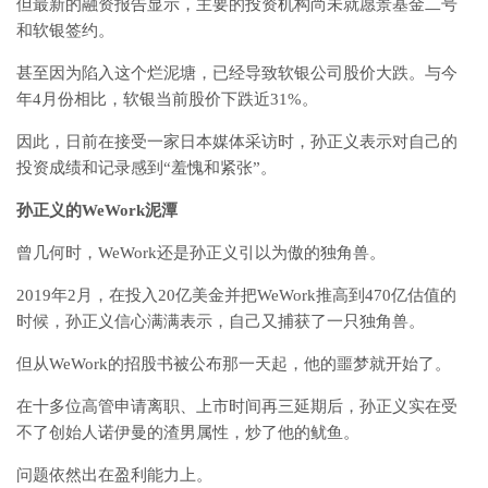
但最新的融资报告显示，主要的投资机构尚未就愿景基金二号
和软银签约。
甚至因为陷入这个烂泥塘，已经导致软银公司股价大跌。与今
年4月份相比，软银当前股价下跌近31%。
因此，日前在接受一家日本媒体采访时，孙正义表示对自己的
投资成绩和记录感到“羞愧和紧张”。
孙正义的WeWork泥潭
曾几何时，WeWork还是孙正义引以为傲的独角兽。
2019年2月，在投入20亿美金并把WeWork推高到470亿估值的
时候，孙正义信心满满表示，自己又捕获了一只独角兽。
但从WeWork的招股书被公布那一天起，他的噩梦就开始了。
在十多位高管申请离职、上市时间再三延期后，孙正义实在受
不了创始人诺伊曼的渣男属性，炒了他的鱿鱼。
问题依然出在盈利能力上。