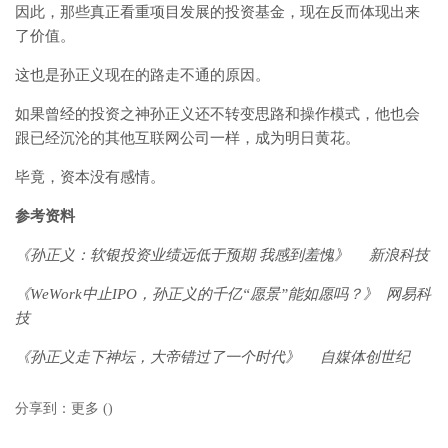
因此，那些真正看重项目发展的投资基金，现在反而体现出来
了价值。
这也是孙正义现在的路走不通的原因。
如果曾经的投资之神孙正义还不转变思路和操作模式，他也会
跟已经沉沦的其他互联网公司一样，成为明日黄花。
毕竟，资本没有感情。
参考资料
《孙正义：软银投资业绩远低于预期 我感到羞愧》 新浪科技
《WeWork中止IPO，孙正义的千亿“愿景”能如愿吗？》 网易科
技
《孙正义走下神坛，大帝错过了一个时代》 自媒体创世纪
分享到：
更多
(
)