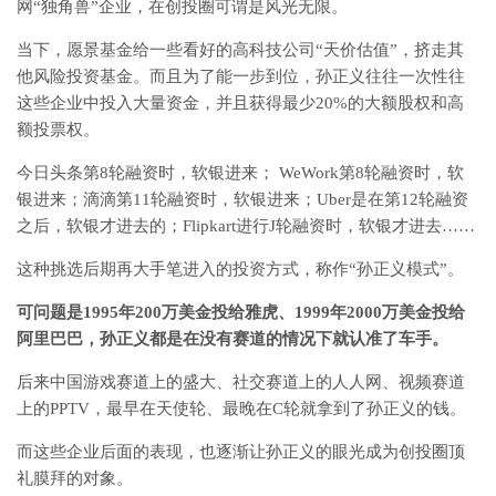
网“独角兽”企业，在创投圈可谓是风光无限。
当下，愿景基金给一些看好的高科技公司“天价估值”，挤走其
他风险投资基金。而且为了能一步到位，孙正义往往一次性往
这些企业中投入大量资金，并且获得最少20%的大额股权和高
额投票权。
今日头条第8轮融资时，软银进来； WeWork第8轮融资时，软
银进来；滴滴第11轮融资时，软银进来；Uber是在第12轮融资
之后，软银才进去的；Flipkart进行J轮融资时，软银才进去……
这种挑选后期再大手笔进入的投资方式，称作“孙正义模式”。
可问题是1995年200万美金投给雅虎、1999年2000万美金投给
阿里巴巴，孙正义都是在没有赛道的情况下就认准了车手。
后来中国游戏赛道上的盛大、社交赛道上的人人网、视频赛道
上的PPTV，最早在天使轮、最晚在C轮就拿到了孙正义的钱。
而这些企业后面的表现，也逐渐让孙正义的眼光成为创投圈顶
礼膜拜的对象。