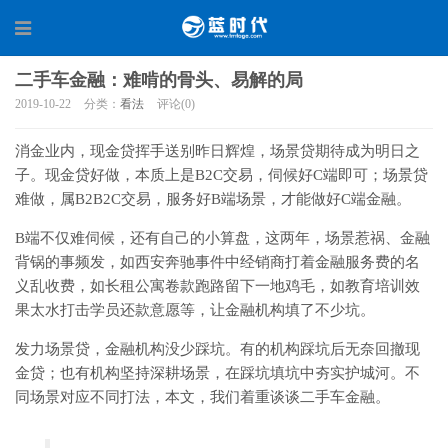
二手车金融：难啃的骨头、易解的局
2019-10-22
分类：
看法
评论(0)
消金业内，现金贷挥手送别昨日辉煌，场景贷期待成为明日之
子。现金贷好做，本质上是B2C交易，伺候好C端即可；场景贷
难做，属B2B2C交易，服务好B端场景，才能做好C端金融。
B端不仅难伺候，还有自己的小算盘，这两年，场景惹祸、金融
背锅的事频发，如西安奔驰事件中经销商打着金融服务费的名
义乱收费，如长租公寓卷款跑路留下一地鸡毛，如教育培训效
果太水打击学员还款意愿等，让金融机构填了不少坑。
发力场景贷，金融机构没少踩坑。有的机构踩坑后无奈回撤现
金贷；也有机构坚持深耕场景，在踩坑填坑中夯实护城河。不
同场景对应不同打法，本文，我们着重谈谈二手车金融。