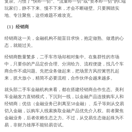
复杂。习惯了“快即一切”、“流量即一切”或“资本即一切”的C端
玩家们，静不下来、慢不下来，才会不断碰壁。只要脚踏实
地、专注聚焦，这些难题不难攻克。
（1）经销商
经销商这一关，金融机构不能盲目求快，抱定做熟、做透的心
态，就能过关。
经销商数量繁多，二手车市场却相对集中。在集群性的市场
中，只要你的产品定价合理、分润给力、流程便捷，找几个车
商合作不成问题。先把业务做起来，把场景方风控篱笆扎起
来，抓大放小，精简不必要流程，合作伙伴会越来越多。
就头部二手车金融机构来看，都在搭建经销商合作生态。美利
车金融发力直销模式，下沉到一线，以金融产品连接购车人和
经销商；优信（金融业务已剥离至58金融）、瓜子等则从交易
切入金融，以购车人线索换取金融产品优先介入权。前者聚焦
金融业务，后者依赖生态之力。不过，从交易生态做起殊为不
易，非财力雄厚不能轻易尝试。