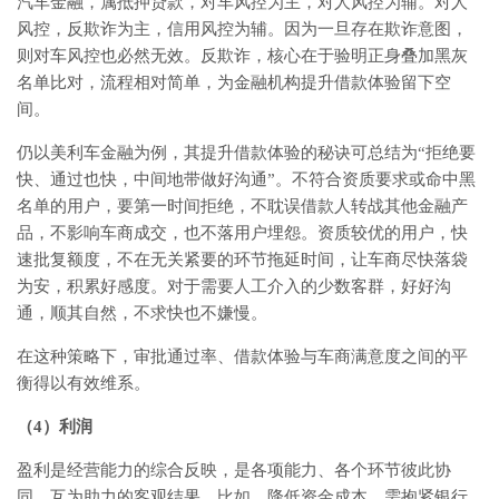
汽车金融，属抵押贷款，对车风控为主，对人风控为辅。对人
风控，反欺诈为主，信用风控为辅。因为一旦存在欺诈意图，
则对车风控也必然无效。反欺诈，核心在于验明正身叠加黑灰
名单比对，流程相对简单，为金融机构提升借款体验留下空
间。
仍以美利车金融为例，其提升借款体验的秘诀可总结为“拒绝要
快、通过也快，中间地带做好沟通”。不符合资质要求或命中黑
名单的用户，要第一时间拒绝，不耽误借款人转战其他金融产
品，不影响车商成交，也不落用户埋怨。资质较优的用户，快
速批复额度，不在无关紧要的环节拖延时间，让车商尽快落袋
为安，积累好感度。对于需要人工介入的少数客群，好好沟
通，顺其自然，不求快也不嫌慢。
在这种策略下，审批通过率、借款体验与车商满意度之间的平
衡得以有效维系。
（4）利润
盈利是经营能力的综合反映，是各项能力、各个环节彼此协
同、互为助力的客观结果。比如，降低资金成本，需抱紧银行