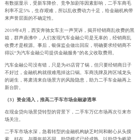
有数据显示，受新车降价、竞争加剧等因素影响，二手车商毛
利率不足5%，生存艰难，所以乱收费动力十足，给金融机构带
来声誉层面的不确定性。
2019年4月，西安奔驰女车主一声哭诉，揭开经销商乱收费的黑
箱，群声鼎沸中，人们发现汽车金融公司是无辜的，经销商乱
收费才是根源。事后，银保监会做出回应，明确要求经销商不
得以“为汽车金融公司提供金融服务”的名义收取费用。
汽车金融公司没有错，只是为4S店背了锅，但只要经销商日子
不好过，金融机构就很难甩掉这口锅。车商洗牌及跨区域龙头
的诞生，将肃清来自场景方的风险隐患，助力二手车金融再上
新台阶。
（3）资金涌入，推高二手车市场金融渗透率
在现金贷向场景贷转型的背景下，二手车万亿市场再次引来市
场关注。
二手车市场水深，急着转型的金融机构缺乏时间和耐心从头摸
索。好在，与两年前不同，助贷模式已经成熟，以助贷为桥梁