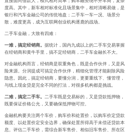
直接面向借款人，模式相对简单；购车融资绕不开车商，复杂
度高。其中，新车相对标准化且场景集中，相对清晰易做，是
银行和汽车金融公司的传统地盘；二手车一车一况、场景分
散，难度更高，成为互联网创业机构逐鹿的战场。
二手车金融，大致有四难：
一难，搞定经销商。
据统计，国内九成以上的二手车交易掌握
在经销商和黄牛手里，搞不定经销商，二手车金融长不大。
对金融机构而言，经销商是双重角色，既是合作伙伴，又是风
险来源。分润提成可搞定合作伙伴，精细化管理才能剔除风险
隐患。因此，搞定经销商，要懂分润，更要重线下、懂管理，
与线上现金贷是完全不同的打法，对很多机构都是挑战。
二难，搞定二手车。
二手车既是交易标的，又是贷款抵押物，
既要保证价格公允，又要确保抵押物可控。
金融机构要关注两个车价，购车价和处置价，以购车价定贷款
额度、以处置价定安全边界，确保处置所得高于未偿还贷款本
息。评估二手车价，需综合新车售价、相似旧车售价、所在区