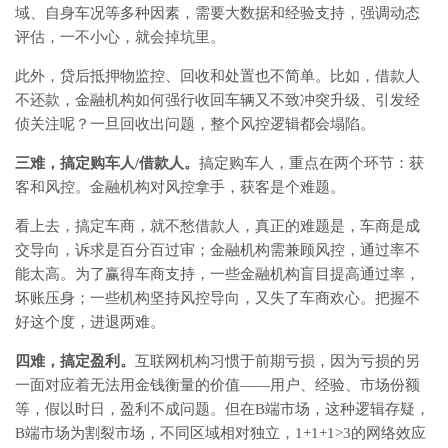
域、自身车况等多种因素，需要大数据和经验支持，强调动态
评估，一不小心，就会掉坑里。
此外，贷后抵押物监控、回收和处置也不简单。比如，借款人
不还款，金融机构如何强行收回车辆又不致冲突升级、引发经
侦关注呢？一旦回收出问题，整个风控逻辑都会塌陷。
三难，搞定购车人/借款人。
搞定购车人，重点在两个环节：获
客和风控。金融机构对风控拿手，获客是个难题。
看上去，搞定车商，就不愁借款人，真正的难题是，车商是成
交导向，诉求是百分百过审；金融机构需兼顾风控，通过率不
能太高。为了赢得车商支持，一些金融机构盲目提高通过率，
坏账压身；一些机构坚持风控导向，又失了车商欢心。把握不
好这个度，进退两难。
四难，搞定盈利。
互联网机构习惯于前期亏损，因为亏损的另
一面对应着无法用金钱衡量的价值——用户、经验、市场份额
等，假以时日，盈利不成问题。但在B端市场，这种逻辑存疑，
B端市场为割裂市场，不同区域相对独立，1+1+1>3的网络效应