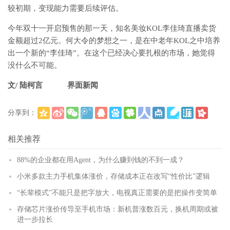
较初期，变现能力需要后续评估。
今年双十一开启预售的那一天，知名美妆KOL李佳琦直播卖货
金额超过2亿元。何大令的梦想之一，是在中老年KOL之中培养
出一个新的“李佳琦”。在这个已经决心要扎根的市场，她觉得
没什么不可能。
文/ 陆柯言
界面新闻
分享到：
(
)
更多
相关推荐
88%的企业都在用Agent，为什么赚到钱的不到一成？
小米多款主力手机集体涨价，存储成本正在改写“性价比”逻辑
“长辈模式”不能只是把字放大，电视真正需要的是把操作变简单
存储芯片涨价传导至手机市场：新机普涨数百元，换机周期或被
进一步拉长