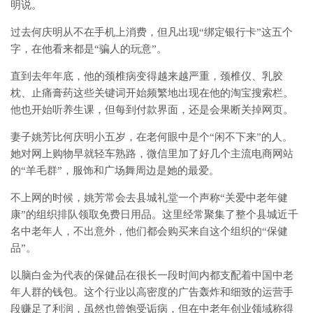
明说。
过去何庆明从不在手机上消费，但凡出现“绑定银行卡”这五个
字，在他看来都是“骗人的玩意”。
直到去年年底，他的颈椎病变得越来越严重，颈椎仪、乳胶
枕、止痛膏药这些关键词开始频繁地出现在他的淘宝搜索栏。
他也开始听养生课，但每到付款界面，还是会果断关掉网页。
妻子姚芳比何庆明小五岁，在老何眼中是个“闲不下来”的人。
她对网上购物早就轻车熟路，微信里加了好几个主流电商网站
的“羊毛群”，服饰和广场舞周边是她的最爱。
不上网的时候，姚芳常会去县城礼堂一个声称“关爱中老年健
康”的组织排队领取免费日用品。这里经常聚集了整个县城近千
名中老年人，不出意外，他们都会购买来自这个组织的“保健
品”。
以脑白金为代表的保健品在很长一段时间内都支配着中国中老
年人群的钱包。这个行业以高密度的广告轰炸和细致的运营手
段赚足了利润，虽然也曾饱受诟病，但在中老年创业领域称得