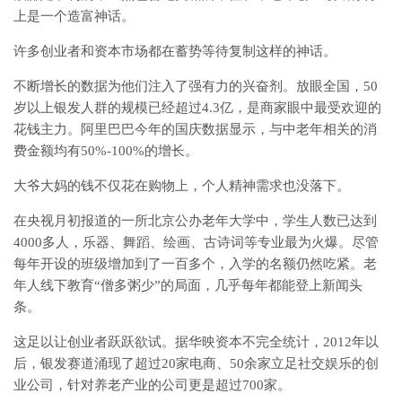
上是一个造富神话。
许多创业者和资本市场都在蓄势等待复制这样的神话。
不断增长的数据为他们注入了强有力的兴奋剂。放眼全国，50
岁以上银发人群的规模已经超过4.3亿，是商家眼中最受欢迎的
花钱主力。阿里巴巴今年的国庆数据显示，与中老年相关的消
费金额均有50%-100%的增长。
大爷大妈的钱不仅花在购物上，个人精神需求也没落下。
在央视月初报道的一所北京公办老年大学中，学生人数已达到
4000多人，乐器、舞蹈、绘画、古诗词等专业最为火爆。尽管
每年开设的班级增加到了一百多个，入学的名额仍然吃紧。老
年人线下教育“僧多粥少”的局面，几乎每年都能登上新闻头
条。
这足以让创业者跃跃欲试。据华映资本不完全统计，2012年以
后，银发赛道涌现了超过20家电商、50余家立足社交娱乐的创
业公司，针对养老产业的公司更是超过700家。