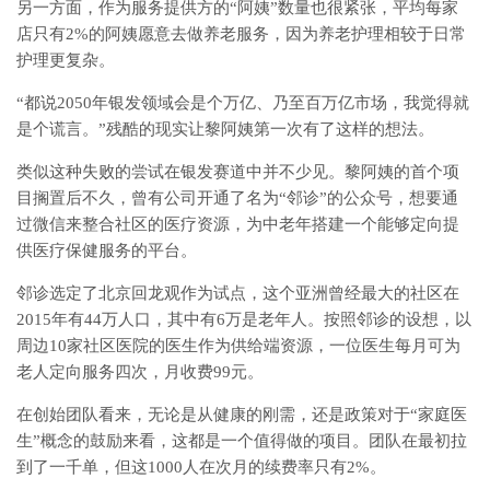
另一方面，作为服务提供方的“阿姨”数量也很紧张，平均每家
店只有2%的阿姨愿意去做养老服务，因为养老护理相较于日常
护理更复杂。
“都说2050年银发领域会是个万亿、乃至百万亿市场，我觉得就
是个谎言。”残酷的现实让黎阿姨第一次有了这样的想法。
类似这种失败的尝试在银发赛道中并不少见。黎阿姨的首个项
目搁置后不久，曾有公司开通了名为“邻诊”的公众号，想要通
过微信来整合社区的医疗资源，为中老年搭建一个能够定向提
供医疗保健服务的平台。
邻诊选定了北京回龙观作为试点，这个亚洲曾经最大的社区在
2015年有44万人口，其中有6万是老年人。按照邻诊的设想，以
周边10家社区医院的医生作为供给端资源，一位医生每月可为
老人定向服务四次，月收费99元。
在创始团队看来，无论是从健康的刚需，还是政策对于“家庭医
生”概念的鼓励来看，这都是一个值得做的项目。团队在最初拉
到了一千单，但这1000人在次月的续费率只有2%。