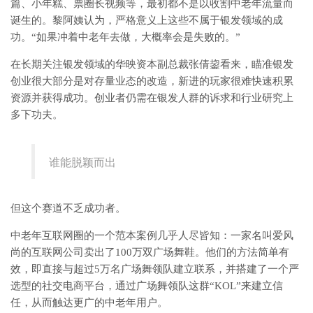
篇、小年糕、票圈长视频等，最初都不是以收割中老年流量而
诞生的。黎阿姨认为，严格意义上这些不属于银发领域的成
功。“如果冲着中老年去做，大概率会是失败的。”
在长期关注银发领域的华映资本副总裁张倩鋆看来，瞄准银发
创业很大部分是对存量业态的改造，新进的玩家很难快速积累
资源并获得成功。创业者仍需在银发人群的诉求和行业研究上
多下功夫。
谁能脱颖而出
但这个赛道不乏成功者。
中老年互联网圈的一个范本案例几乎人尽皆知：一家名叫爱风
尚的互联网公司卖出了100万双广场舞鞋。他们的方法简单有
效，即直接与超过5万名广场舞领队建立联系，并搭建了一个严
选型的社交电商平台，通过广场舞领队这群“KOL”来建立信
任，从而触达更广的中老年用户。