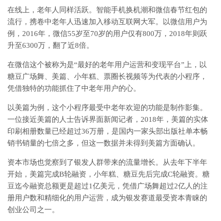
在线上，老年人同样活跃。智能手机换机潮和微信春节红包的
流行，携卷中老年人迅速加入移动互联网大军。以微信用户为
例，2016年，微信55岁至70岁的用户仅有800万，2018年则跃
升至6300万，翻了近8倍。
在微信这个被称为是“最好的老年用户运营和变现平台”上，以
糖豆广场舞、美篇、小年糕、票圈长视频等为代表的小程序，
凭借独特的功能抓住了中老年用户的心。
以美篇为例，这个小程序最受中老年欢迎的功能是制作影集。
一位接近美篇的人士告诉界面新闻记者，2018年，美篇的实体
印刷相册数量已经超过36万册，是国内一家头部出版社单本畅
销书销量的七倍之多，但这一数据并未得到美篇方面确认。
资本市场也觉察到了银发人群带来的流量增长。从去年下半年
开始，美篇完成B轮融资，小年糕、糖豆先后完成C轮融资。糖
豆迄今融资总额更是超过1亿美元，凭借广场舞超过2亿人的注
册用户数和精细化的用户运营，成为银发赛道最受资本青睐的
创业公司之一。