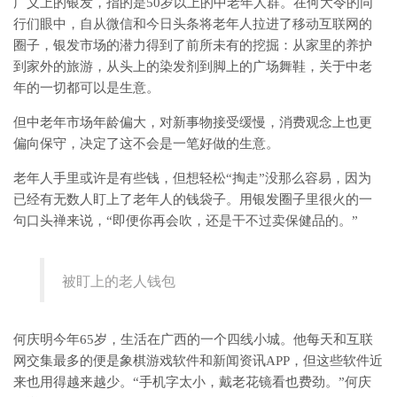
广义上的银发，指的是50岁以上的中老年人群。在何大令的同
行们眼中，自从微信和今日头条将老年人拉进了移动互联网的
圈子，银发市场的潜力得到了前所未有的挖掘：从家里的养护
到家外的旅游，从头上的染发剂到脚上的广场舞鞋，关于中老
年的一切都可以是生意。
但中老年市场年龄偏大，对新事物接受缓慢，消费观念上也更
偏向保守，决定了这不会是一笔好做的生意。
老年人手里或许是有些钱，但想轻松“掏走”没那么容易，因为
已经有无数人盯上了老年人的钱袋子。用银发圈子里很火的一
句口头禅来说，“即便你再会吹，还是干不过卖保健品的。”
被盯上的老人钱包
何庆明今年65岁，生活在广西的一个四线小城。他每天和互联
网交集最多的便是象棋游戏软件和新闻资讯APP，但这些软件近
来也用得越来越少。“手机字太小，戴老花镜看也费劲。”何庆