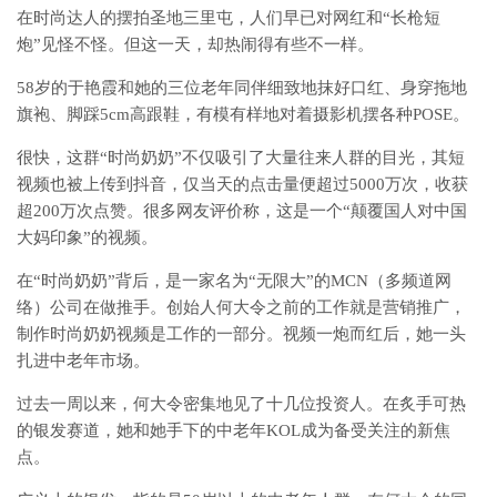
在时尚达人的摆拍圣地三里屯，人们早已对网红和“长枪短
炮”见怪不怪。但这一天，却热闹得有些不一样。
58岁的于艳霞和她的三位老年同伴细致地抹好口红、身穿拖地
旗袍、脚踩5cm高跟鞋，有模有样地对着摄影机摆各种POSE。
很快，这群“时尚奶奶”不仅吸引了大量往来人群的目光，其短
视频也被上传到抖音，仅当天的点击量便超过5000万次，收获
超200万次点赞。很多网友评价称，这是一个“颠覆国人对中国
大妈印象”的视频。
在“时尚奶奶”背后，是一家名为“无限大”的MCN（多频道网
络）公司在做推手。创始人何大令之前的工作就是营销推广，
制作时尚奶奶视频是工作的一部分。视频一炮而红后，她一头
扎进中老年市场。
过去一周以来，何大令密集地见了十几位投资人。在炙手可热
的银发赛道，她和她手下的中老年KOL成为备受关注的新焦
点。