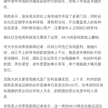
做中老年市场的关键是获取对方的信任，而线下市场是关键所
在。
胡然表示，退休俱乐部在上海等城市开设了多家门店，同时会
在社区定期举办各种讲座、课程和活动，不仅覆盖老人的各种
信息渠道，同时留住核心用户，注重老年人之间的口碑宣传。
相比社交电商和旅游注重线下运营，MCN则是纯靠线上赚钱。
何大令告诉界面新闻记者，目前公司也已实现盈利。据她介
绍，自己手上的爷爷奶奶资源有上千位，都是老年模特队中的
资深模特。目前，团队正在运营五个短视频账号，包括时尚奶
奶团、养生课堂、老年恩爱故事分享等，单个视频最大曝光量
近亿。
无限大的主要变现模式是广告和直播卖货。上个月，时尚奶奶
团和某美妆品牌的合作直播单日卖货达到100万。但考虑到目前
短视频的受众仍以年轻人为主，奶奶团的受众也是年轻人居
多。
有投资人对界面新闻记者表示，这一类的MCN商业化验证还比