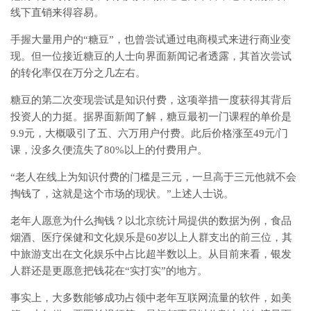
线下直销来得容易。
手握大量用户的“糖豆”，也曾尝试通过电商模式来进行商业变
现。但一位接近糖豆的人士向界面新闻记者透露，其首次尝试
的转化率仅在万分之几左右。
糖豆的第二次变现尝试是知识付费，这项举措一度获得其背后
投资人的力挺。据界面新闻了解，糖豆最初一门课程的单价是
9.9元，大概吸引了五、六万用户付费。此后价格涨至49元/门
课，没多久便流失了80%以上的付费用户。
“老人在线上为知识付费的门槛是三元，一旦高于三元他就不会
掏钱了，这就是这个市场的现状。”上述人士说。
老年人愿意为什么掏钱？以北京统计局提供的数据为例，食品
烟酒、医疗保健和文化娱乐是60岁以上人群支出的前三位，其
中旅游支出在文化娱乐中占比超半数以上。从目前来看，银发
人群还是更愿意把钱花在“实打实”的地方。
事实上，大多数能够成功占领中老年互联网流量的软件，如美