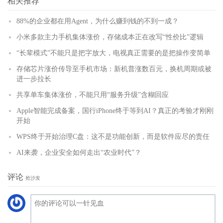
相关推荐
88%的企业都在用Agent，为什么赚到钱的不到一成？
小米多款主力手机集体涨价，存储成本正在改写“性价比”逻辑
“长辈模式”不能只是把字放大，电视真正需要的是把操作变简单
存储芯片涨价传导至手机市场：新机普涨数百元，换机周期或被
进一步拉长
共享单车集体涨价，不能只用“服务升级”含糊回应
Apple智能完成备案，国行iPhone终于等到AI？真正的考验才刚刚
开始
WPS终于开始治理C盘：这不是功能创新，而是软件应尽的责任
AI来袭，企业安全如何走出“农业时代”？
评论
抢沙发