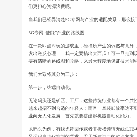
们更担心资源浪费呢。
当我们已经弄清楚5G专网与产业的适配关系，那么接
5G专网“使能”产业的路线图
在一款即点即玩的游戏里，碰撞所产生的偶然与意外
发出逆反心理——我一定要搞出大西瓜！可一旦走到现
要有清晰的路线图和攻略，来最大程度地保证技术能
我们大致将其分为三步：
第一步，终端自动化。
无论码头还是矿区、工厂，这些传统行业都有一个共
越来越招不到合适的年轻人；而且一旦装卸效率达不
业向无人化发展，首先就要搭建起机器自动化能力。
以码头为例，有线光纤回传或者非授权频谱无线(LTE
足远程自动化控制的需求。采用新建港口的改造方案