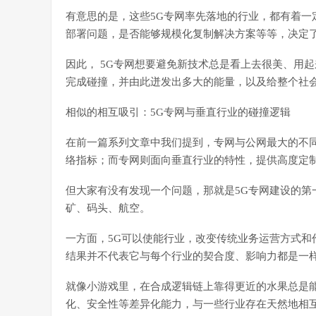
有意思的是，这些5G专网率先落地的行业，都有着一
部署问题，是否能够规模化复制解决方案等等，决定了
因此， 5G专网想要避免新技术总是看上去很美、用
完成碰撞，并由此迸发出多大的能量，以及给整个社
相似的相互吸引：5G专网与垂直行业的碰撞逻辑
在前一篇系列文章中我们提到，专网与公网最大的不
络指标；而专网则面向垂直行业的特性，提供高度定
但大家有没有发现一个问题，那就是5G专网建设的第
矿、码头、航空。
一方面，5G可以使能行业，改变传统业务运营方式和
结果并不代表它与每个行业的契合度、影响力都是一
就像小游戏里，在合成逻辑链上靠得更近的水果总是能
化、安全性等差异化能力，与一些行业存在天然地相