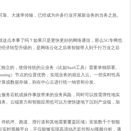
可靠、大速率传输，已经成为许多行业开展新业务的当务之急。
就这点本事了吗？如果只是更快更好的网络通信，那么5G专网也
进经济转型升级的，是网络云化之后将智能带入到千行万业之后
独立的，使得传统的云业务（比如SaaS工具）需要单独部署。
e Computing）节点的位置优势，实现业务的就近入云。一些实时性高
计算或数据存储，则在中心云进行统一纳管和分发。
云服务宕机或操作事故带来的业务风险，同时可以按需弹性地实
服务。云端算力和智能应用也可以方便快捷地下沉到产业端，加
、停机坪、跑道、滑行道和其他需要覆盖区域）安装数千个智能
建起实时视频平台，不仅能够实现高清动态监控和AI视频分析，满