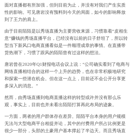
面对直播都有所加强，但到目前为止，并没有对我们产生实质
性的影响。可见唐岩没有预料到今天的局面，如今的影响释放
到了王力的肩上。
由于目前陌陌是以秀场直播为主要营收来源，习惯靠着“皮相生
意”赚钱的秀场直播平台，已经没有以前的日子舒坦了，所以转
型当下新风口电商直播看似是一件顺理成章的事情。在直播带
货热潮下，习惯了跟风的陌陌曾有过这样的想法。
唐岩曾在2020年Q1财报电话会议上说：“公司确实看到了电商与
网络直播相结合的这样一个上升的趋势，也在非常积极地研究
和探索一些潜在机会。但在这一点上，目前还不会公开分享更
多深入的消息。”
然而，由秀场直播到电商直播这样的转型或许并没有那么乐
观，事实上，目前也并未看出陌陌打算再此布局的迹象。
一方面，两者的用户群体存在差异。陌陌平台本身的用户规模
无法与大型电商平台相提并论，其中的付费用户所占比例更是
很少一部分，头部的土豪用户基本撑起了半边天。而且秀场直