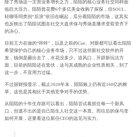
除了秀场这一主营业务增长乏力，陌陌的核心业务社交同样面
临巨大压力。陌陌曾花费6个多亿美金收购了探探，但SOUL、
轻聊等同类别“后浪”依旧在崛起，瓜分着陌陌的市场，这其实
也反映出了陌陌试图在社交大盘求保与秀场直播求变双管齐下
的决心。
目前王力在做的“咔咔”，以及之前的Cue、对眼都可以看出陌陌
希望保护自己的核心业务市场，只不过这些新社交软件的开
发，钱倒是砸出去了，水花没多少。追风口，开辟新玩法方
面，目前的陌陌还在蛰伏，这与其成熟的企业性质相关，到了
这一步，不宜用力过猛。
不过据财报显示，截止2020年末，陌陌账上仍有近160亿的粮
草。这也是其相比于其他竞争对手的优势。
从陌陌的十年生存路可以看出，陌陌尝试着抓住每一个新风
口，但逃不出的是自己陌生人社交这一本质。而往后的保与变
如何开展，还要看这位新任CEO的远见与实力。