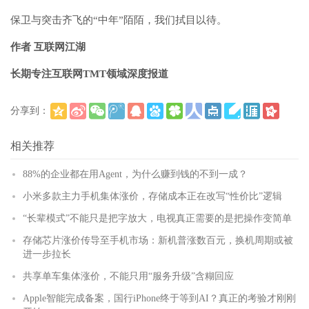
保卫与突击齐飞的“中年”陌陌，我们拭目以待。
作者 互联网江湖
长期专注互联网TMT领域深度报道
分享到：
(
)
更多
相关推荐
88%的企业都在用Agent，为什么赚到钱的不到一成？
小米多款主力手机集体涨价，存储成本正在改写“性价比”逻辑
“长辈模式”不能只是把字放大，电视真正需要的是把操作变简单
存储芯片涨价传导至手机市场：新机普涨数百元，换机周期或被
进一步拉长
共享单车集体涨价，不能只用“服务升级”含糊回应
Apple智能完成备案，国行iPhone终于等到AI？真正的考验才刚刚