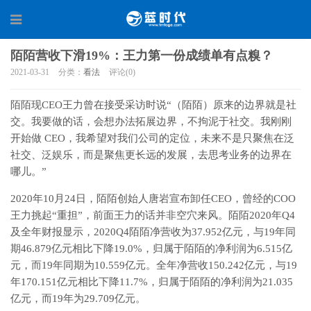
陌陌营收下滑19%：王力第一份成绩单有点糗？
2021-03-31
分类：
看法
评论(0)
陌陌现CEO王力曾在接受采访时说“（陌陌）原来的边界就是社
交。我要做的话，会想办法拓展边界，不拘泥于社交。我刚刚
开始做 CEO，我希望对我们公司的定位，未来不是只聚焦在泛
社交、泛娱乐，而是聚焦更长远的发展，去思考业务的边界在
哪儿。”
2020年10月24日，陌陌创始人唐岩宣布卸任CEO，曾经的COO
王力挑起“重担”，前面王力的话并非空穴来风。陌陌2020年Q4
及全年财报显示，2020Q4陌陌净营收为37.952亿元，与19年同
期46.879亿元相比下降19.0%，归属于陌陌的净利润为6.515亿
元，而19年同期为10.559亿元。全年净营收150.242亿元，与19
年170.151亿元相比下降11.7%，归属于陌陌的净利润为21.035
亿元，而19年为29.709亿元。