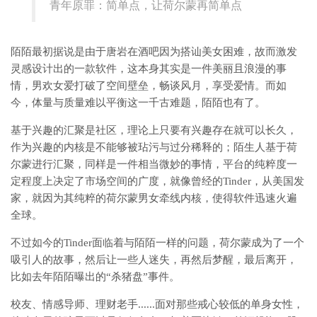
青年原罪：简单点，让荷尔蒙再简单点
陌陌最初据说是由于唐岩在酒吧因为搭讪美女困难，故而激发
灵感设计出的一款软件，这本身其实是一件美丽且浪漫的事
情，男欢女爱打破了空间壁垒，畅谈风月，享受爱情。而如
今，体量与质量难以平衡这一千古难题，陌陌也有了。
基于兴趣的汇聚是社区，理论上只要有兴趣存在就可以长久，
作为兴趣的内核是不能够被玷污与过分稀释的；陌生人基于荷
尔蒙进行汇聚，同样是一件相当微妙的事情，平台的纯粹度一
定程度上决定了市场空间的广度，就像曾经的Tinder，从美国发
家，就因为其纯粹的荷尔蒙男女牵线内核，使得软件迅速火遍
全球。
不过如今的Tinder面临着与陌陌一样的问题，荷尔蒙成为了一个
吸引人的故事，然后让一些人迷失，再然后梦醒，最后离开，
比如去年陌陌曝出的“杀猪盘”事件。
校友、情感导师、理财老手......面对那些戒心较低的单身女性，