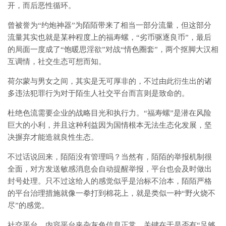
开，而后恶性循环。
曾被誉为“约炮神器”为陌陌带来了相当一部分流量，但这部分
流量其实也就是某种程度上的福寿螺，“劣币驱逐良币”，最后
的局面一度成了“饱暖思淫欲”对战“情色圈套”，两个抠脚大汉相
互调情，社交生态可想而知。
荷尔蒙与男女之间，其实是无可厚非的，不过由此衍生出的诸
多违法犯罪行为对于陌生人社交平台而言则是致命的。
杜绝色流需要企业的战略目光和执行力。“福寿螺”是潜在风险
巨大的小利，并且这种利益因为国情根本无法生态化发展，坚
决摒弃才能造就良性生态。
不过话说回来，陌陌没有管理吗？当然有，陌陌的举报机制很
全面，对方发送敏感消息会自动提醒举报，平台也会及时做出
封号处理。只不过这给人的感觉似乎是治标不治本，陌陌严格
的平台治理措施就像一拳打到棉花上，就是类似一种“野火烧不
尽”的感觉。
社交平台、内容平台夹杂灰色信息正常，关键在于是否有“足够