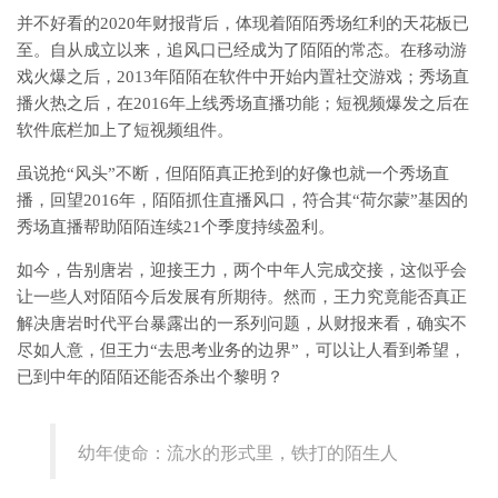
并不好看的2020年财报背后，体现着陌陌秀场红利的天花板已
至。自从成立以来，追风口已经成为了陌陌的常态。在移动游
戏火爆之后，2013年陌陌在软件中开始内置社交游戏；秀场直
播火热之后，在2016年上线秀场直播功能；短视频爆发之后在
软件底栏加上了短视频组件。
虽说抢“风头”不断，但陌陌真正抢到的好像也就一个秀场直
播，回望2016年，陌陌抓住直播风口，符合其“荷尔蒙”基因的
秀场直播帮助陌陌连续21个季度持续盈利。
如今，告别唐岩，迎接王力，两个中年人完成交接，这似乎会
让一些人对陌陌今后发展有所期待。然而，王力究竟能否真正
解决唐岩时代平台暴露出的一系列问题，从财报来看，确实不
尽如人意，但王力“去思考业务的边界”，可以让人看到希望，
已到中年的陌陌还能否杀出个黎明？
幼年使命：流水的形式里，铁打的陌生人