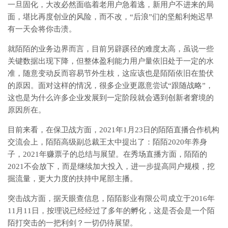
一旦固化，大改必然面临着老用户急着逃，新用户不进来的局
面，堪比再度创业的风险，而不改，“后浪”们的坚船利炮迟早
有一天会将你击溃。
就陌陌的业务边界而言，目前另辟蹊径的难度太高，虽说一些
关键数据出现下降，但整体盈利能力用户量依旧处于一定的水
准，随意变动反而容易节外生枝，这应该也是陌陌依旧在蛰伏
的原因。面对这样的情况，很多企业更愿意尝试“跟随战略”，
这也是为什么许多企业发展到一定阶段就会遇到创新者窘境的
原因所在。
目前来看，在保卫战方面，2021年1月23日的陌陌直播合作机构
交流会上，陌陌高级副总裁王太中提出了：陌陌2020年养身
子，2021年赚票子的总结与展望。在秀场直播方面，陌陌的
2021不会放下，而是继续加大投入，进一步提高同户规模，挖
掘流量，更大力度的扶持中尾部主播。
突击战方面，据天眼查信息，陌陌影业有限公司成立于2016年
11月11日，按理说已经经过了多年的孵化，这是否会是一个陌
陌打突击的一把利剑？一切仍待展望。