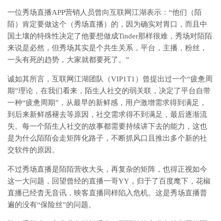
一位秀场直播APP营销人员曾向互联网江湖表示：“他们（陌
陌）肯定要做这个（秀场直播）的，因为确实对胃口，而且中
国土壤的特殊性决定了他要想做成Tinder那样很难，秀场对陌陌
来说是必然，但秀场其实是个共生关系，平台，主播，粉丝，
一头有死的趋势，大家就都要死了。”
诚如其所言，互联网江湖团队（VIP1T1）曾提出过一个“疲惫周
期”理论，在我们看来，陌生人社交的弱关联，决定了平台自带
一种“疲惫周期”，从最早的新鲜感，用户激增需求得到满足，
到后来新鲜感褪去等原因，社交需求得不到满足，最后逐渐流
失。每一个陌生人社交的故事都需要持续讲下去的能力，这也
是为什么陌陌会走矩阵化路子，不断抓风口且推出多个新的社
交软件的原因。
不过秀场直播是陌陌营收大头，再复杂的矩阵，也得正视如今
这一大问题，回望曾经的直播一哥YY，归于了百度麾下，花椒
直播已经杳无音讯，映客直播同样陷入危机。这是秀场直播普
遍的没有“保险丝”的问题。