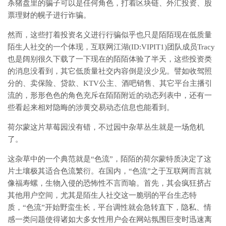
杀猪盘里的骗子可以是任何角色，打着区块链、外汇投资、股
票理财的幌子进行诈骗。
然而，这些打着投资名义进行行骗似乎也只是陌陌现在低质量
陌生人社交的一个体现，互联网江湖(ID:VIPIT1)团队成员Tracy
也是阔别很久下载了一下现在的陌陌体验了半天，这些投资类
的消息没看到，其它低质量社交内容倒是没少见。譬如收驾照
分的、卖保险、贷款、KTV公主、酒吧销售、其它平台主播引
流的，形形色色的角色充斥在陌陌附近的动态列表中，还有一
些看起来相对隐晦的涉黄交易动态信息也能看到。
荷尔蒙这片草莓园没有错，不过园中杂草丛生就是一场危机
了。
这杂草中的一个典范就是“色流”，陌陌的荷尔蒙特质决定了这
片土壤极其适合色流繁衍。在国内，“色流”之于互联网而言就
像福寿螺，生物入侵的恐怖性不言而喻。首先，其会疯狂挤占
其他用户空间，尤其是陌生人社交这一脆弱的平台生态特
质，“色流”开始野蛮生长，平台调性就会急转直下，隐私、情
感一类问题使得诸如大多女性用户会在网站氛围巨变时迅速离