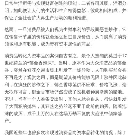
日常生活所需与实现财富创造的职能，二者各司其职，泾渭分
明，如此便让人们的生活和生产相得益彰，彼此相辅相成，并
保证了全社会扩大再生产活动的顺利推进。
然而，一旦消费品被人们视为生财牟利的手段而恶意炒作，它
在销售环节里的价格就会远远超过自身价值，从而脱离了消费
领域和原有职能，成为带有资本属性的商品。
消费品转化为资本品的案例自古有之。最令人熟知的莫过于17
世纪荷兰的“郁金香泡沫”。当时，原本作为大众消费品的郁金
香，突然在鲜花交易市场上引发了一场异动，人们购买郁金香
不再是为了观赏之用，而是期望其价格能够无限上涨并因此获
利，在疯狂的炒作之下，郁金香球茎供不应求、价格飞涨，毫
无秩序可言，郁金香市场俨然变成了投机者伸展拳脚的赌池。
不过，当有一个人准备卖出时，其他人就会跟从，很快就引发
了大面积的抛售，其狂热之势丝毫不亚于此前的购买。随着泡
沫的破灭，成千上万的人在这场万劫不复的大崩溃中倾家荡
产。
我国近些年也曾多次出现过消费品向资本品转化的情况，除了