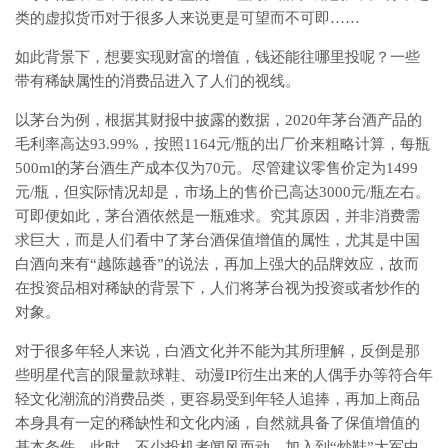
类的虚拟货币对于很多人来说更是可望而不可即……
如此背景下，想要实现财富的增值，钱还能往哪里投呢？一些
带有稀缺属性的消费品进入了人们的视线。
以茅台为例，根据其财报中披露的数据，2020年茅台酒产品的
毛利率高达93.99%，按照1164元/瓶的出厂价来粗略计算，每瓶
500ml的茅台酒生产成本仅为70元。尽管建议零售价定为1499
元/瓶，但实际情况却是，市场上的售价已高达3000元/瓶左右。
可即便如此，茅台酒依然是一瓶难求。究其原因，并非消费需
求巨大，而是人们看中了茅台酒保值增值的属性，尤其是中国
白酒向来有“越陈越香”的说法，再加上强大的品牌效应，故而
在投资品相对稀缺的背景下，人们将茅台视为投资或者炒作的
对象。
对于很多年轻人来说，白酒文化并不能为其所理解，反倒是那
些明星代言的限量款球鞋、动漫IP衍生出来的人偶手办等符合年
轻文化潮流的消费品类，更容易受到年轻人追捧，再加上商品
本身具有一定的稀缺性和文化内涵，自然就具备了保值增值的
基本条件。此时，不少投机者闻风而动，加入到“炒鞋”大军中