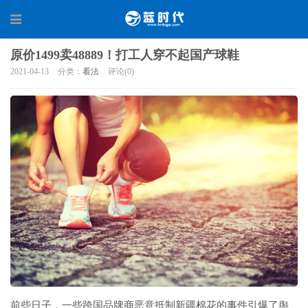
原价1499卖48889！打工人穿不起国产球鞋
2021-04-13
分类：
看法
评论(0)
前些日子，一些跨国品牌商恶意抵制新疆棉花的事件引爆了舆