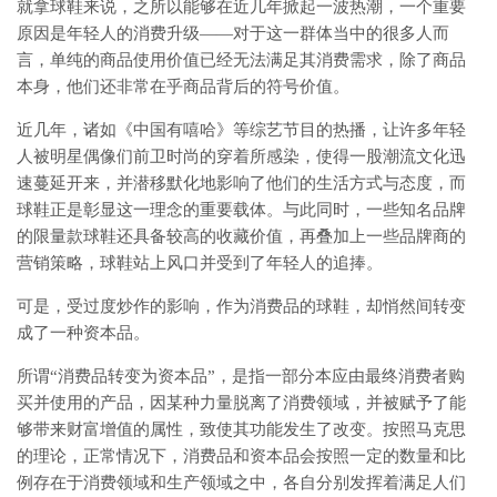
就拿球鞋来说，之所以能够在近几年掀起一波热潮，一个重要
原因是年轻人的消费升级——对于这一群体当中的很多人而
言，单纯的商品使用价值已经无法满足其消费需求，除了商品
本身，他们还非常在乎商品背后的符号价值。
近几年，诸如《中国有嘻哈》等综艺节目的热播，让许多年轻
人被明星偶像们前卫时尚的穿着所感染，使得一股潮流文化迅
速蔓延开来，并潜移默化地影响了他们的生活方式与态度，而
球鞋正是彰显这一理念的重要载体。与此同时，一些知名品牌
的限量款球鞋还具备较高的收藏价值，再叠加上一些品牌商的
营销策略，球鞋站上风口并受到了年轻人的追捧。
可是，受过度炒作的影响，作为消费品的球鞋，却悄然间转变
成了一种资本品。
所谓“消费品转变为资本品”，是指一部分本应由最终消费者购
买并使用的产品，因某种力量脱离了消费领域，并被赋予了能
够带来财富增值的属性，致使其功能发生了改变。按照马克思
的理论，正常情况下，消费品和资本品会按照一定的数量和比
例存在于消费领域和生产领域之中，各自分别发挥着满足人们