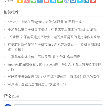
分享到：
(
)
更多
相关推荐
88%的企业都在用Agent，为什么赚到钱的不到一成？
小米多款主力手机集体涨价，存储成本正在改写“性价比”逻辑
“长辈模式”不能只是把字放大，电视真正需要的是把操作变简单
存储芯片涨价传导至手机市场：新机普涨数百元，换机周期或被
进一步拉长
共享单车集体涨价，不能只用“服务升级”含糊回应
Apple智能完成备案，国行iPhone终于等到AI？真正的考验才刚刚
开始
WPS终于开始治理C盘：这不是功能创新，而是软件应尽的责任
AI来袭，企业安全如何走出“农业时代”？
评论
抢沙发