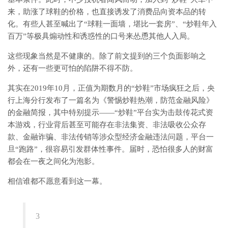
来，助涨了球鞋的价格，也直接诱发了消费品向资本品的转
化。有些人甚至喊出了“球鞋一面墙，堪比一套房”、“炒鞋年入
百万”等极具煽动性和诱惑性的口号来怂恿其他人入局。
这些现象当然是不健康的。除了前文提到的三个负面影响之
外，还有一些更可怕的陷阱不得不防。
其实在2019年10月，正值为期数月的“炒鞋”市场疯狂之后，央
行上海分行发布了一篇名为《警惕炒鞋热潮，防范金融风险》
的金融简报，其中特别提示——“炒鞋”平台实为击鼓传花式资
本游戏，行业背后甚至可能存在非法集资、非法吸收公众存
款、金融诈骗、非法传销等涉众型经济金融违法问题，平台一
旦“跑路”，很容易引发群体性事件。届时，恐怕很多人的财富
都会在一夜之间化为泡影。
相信谁都不愿意看到这一幕。
3