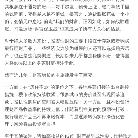
其根源在于通货膨胀——货币超发，物价上涨，继而导致手里
的钱贬值，变得越来越不值钱；换言之，通货膨胀宛如一个小
偷，会悄无声息地“偷走”我们的财富。正因如此，如何战胜通
胀、打赢这场“财富保卫战”也就成为了所有人关心的话题。
对于绝大多数人来说，投资理财的主要手段在于存款或者购买
银行理财产品，一些经济实力较为雄厚的人还可以选择购买房
产，也正是这几类渠道，长期以来几乎都是稳赚不赔，使得国
人将80%以上的身家财富押注于此。
然而近几年，财富增长的主旋律发生了巨变。
一方面，在“房住不炒”的定位之下，各地各部门接连出台调控
措施，楼市政策持续收紧，很多城市的房价甚至出现回落迹
象，投机性购房的空间被大幅度压缩；另一方面，且不说银行
理财产品收益率的持续走低，伴随着刚性兑付的预期被打破，
银行理财产品已不再承诺保本，而是逐渐转为实行净值化管
理，风险将由投资者自担。
至于其他渠道，诸如高收益的P2P理财产品早成泡影，比特币之