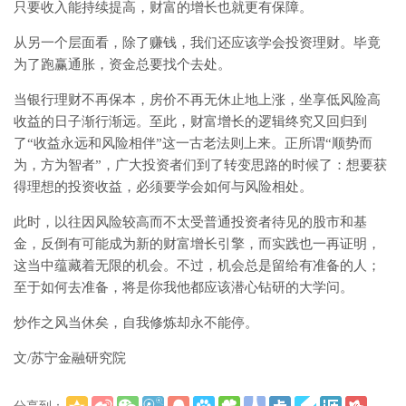
只要收入能持续提高，财富的增长也就更有保障。
从另一个层面看，除了赚钱，我们还应该学会投资理财。毕竟
为了跑赢通胀，资金总要找个去处。
当银行理财不再保本，房价不再无休止地上涨，坐享低风险高
收益的日子渐行渐远。至此，财富增长的逻辑终究又回归到
了“收益永远和风险相伴”这一古老法则上来。正所谓“顺势而
为，方为智者”，广大投资者们到了转变思路的时候了：想要获
得理想的投资收益，必须要学会如何与风险相处。
此时，以往因风险较高而不太受普通投资者待见的股市和基
金，反倒有可能成为新的财富增长引擎，而实践也一再证明，
这当中蕴藏着无限的机会。不过，机会总是留给有准备的人；
至于如何去准备，将是你我他都应该潜心钻研的大学问。
炒作之风当休矣，自我修炼却永不能停。
文/苏宁金融研究院