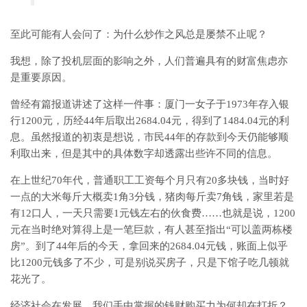
至此可能有人会问了：为什么炒作之风总是屡禁不止呢？
我想，除了投机层面的影响之外，人们普遍具有的财富焦虑亦
是重要原因。
曾经有篇报道讲述了这样一件事：厦门一女子于1973年存入银
行1200元，历经44年后取出2684.04元，得到了1484.04元的利
息。虽然报道的初衷是想说，市民44年的存款到今天仍能够顺
利取出来，但是其中的具体数字却透露出些许不同的信息。
在上世纪70年代，普通职工工资每个月只有20多块钱，当时好
一点的大米每斤大概卖1角3分钱，猪肉每斤卖7角钱，家里若是
有12口人，一天只需要1元钱左右的伙食费……也就是说，1200
元在当时绝对算得上是一笔巨款，有人甚至指出“可以盖两栋楼
房”。到了44年后的今天，拿回来的2684.04元钱，账面上似乎
比1200元钱多了不少，可是别说买房子，只是下馆子吃几顿就
花光了。
经济社会在发展，我们手中掌握的钱财购买力为何却在打折？