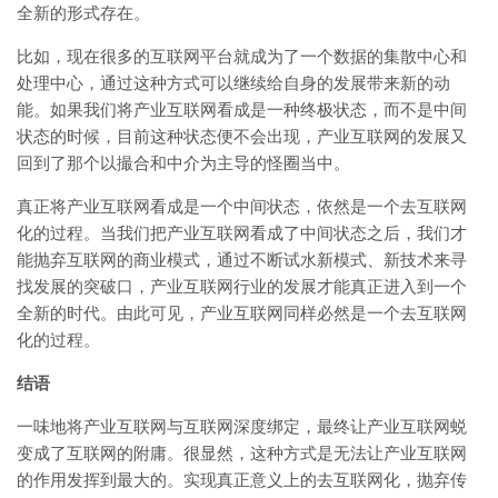
全新的形式存在。
比如，现在很多的互联网平台就成为了一个数据的集散中心和
处理中心，通过这种方式可以继续给自身的发展带来新的动
能。如果我们将产业互联网看成是一种终极状态，而不是中间
状态的时候，目前这种状态便不会出现，产业互联网的发展又
回到了那个以撮合和中介为主导的怪圈当中。
真正将产业互联网看成是一个中间状态，依然是一个去互联网
化的过程。当我们把产业互联网看成了中间状态之后，我们才
能抛弃互联网的商业模式，通过不断试水新模式、新技术来寻
找发展的突破口，产业互联网行业的发展才能真正进入到一个
全新的时代。由此可见，产业互联网同样必然是一个去互联网
化的过程。
结语
一味地将产业互联网与互联网深度绑定，最终让产业互联网蜕
变成了互联网的附庸。很显然，这种方式是无法让产业互联网
的作用发挥到最大的。实现真正意义上的去互联网化，抛弃传