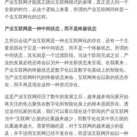
产业互联网才能真正跳出互联网模式的束缚，真正进入到一个
全新的时代，从这个逻辑上来看，所谓的产业互联网同样是一
个去互联网化的过程。
产业互联网是一种中间状态，而不是终极状态
之所以会说产业互联网是一种去互联网化的存在，还有一个主
要原因在于它是一种中间状态，而不是一个终极状态。所谓的
中间状态，其实就是一个过渡阶段。当这个阶段完成之后，产
业的发展必然还将会以另外一种全新状态来呈现。在我看来，
产业互联网的终极状态是数字化以及数字化基础上的智能化。
当产业互联网时代的终极状态来临，互联网将会以新的状态存
在，而不再是现在这样一种形式存在。
这是产业互联网经历了数年的发展之后，越来越多地玩家开始
将关注的焦点聚焦在数字化和智能化身上的根本原因所在。透
过这些玩家的实践，我们可以看出现在这个阶段的产业互联网
当中“互联网”占据的比重越来越少，而数字化在其中所占据的
比重越来越大。需要明确的是，对于互联网的越来越少的提
及，并不说明互联网已经不复存在，而是说互联网开始以一种