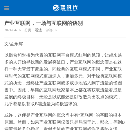
产业互联网，一场与互联网的诀别
2021-04-16
分类：
看法
评论(0)
文/孟永辉
以撮合和对接为代表的互联网平台模式红利的见顶，让越来越
多的人开始寻找新的发展突破口，产业互联网的概念便是在这
样一种大背景下诞生的。同经典的互联网模式不同，产业互联
网时代的互联网模式更加深入，更加多元。对于经典互联网模
式的执念，最终让产业互联网或多或少地陷入到了流量的怪圈
当中。因此，早期的互联网玩家基本上都在将获取流量看成是
发展的终极目标，无论是以赋能还是以改造为出发点的模式，
几乎都是以获取B端流量为终极追求的。
或许，这便是产业互联网的概念当中有“互联网”的字眼的根本
原因。然而，如果产业互联网仅仅只是局限于此，那么，等到B
端流量被瓜分殆尽，看似光鲜的产业互联网或许又将陷入沉