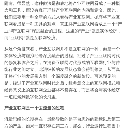
附庸。很显然，这种做法是彻底地将产业互联网看成了一种概
念和工具，而没有真正理解产业互联网的内涵和意义。因此，
我们需要用一种全新的方式来看待产业互联网。抛弃将产业互
联网看成是一种工具的观点，真正将产业互联网看成是一个“产
业”与“互联网”深度融合的过程。这里的“产业”就是实体经济，
而“互联网”就是互联网经济。
从这个角度来看，产业互联网并不是互联网的一种，而是一个
实体经济与虚拟经济深度融合的过程。经过了产业互联网时代
的修复和弥合之后，在消费互联网时代形成的互联网行业与传
统行业之间对立、此消彼长的发展状态将会得到修复，从而真
正将行业的发展带入到一个深度融合的新阶段。可以预见的
是，经过了产业互联网时代之后，经典意义上的互联网模式和
经典意义上的互联网企业都将不复存在，而是将会与实体经济
一道汇聚到数字化的长河里。
产业互联网是一个去流量的过程
流量思维的长期存在，最终导致的是平台思维的延续以及第三
方的产生。如果一直都存在第三方，那么，行业运行过程当中