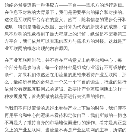
始终必然要遵循一种供应方——平台——需求方的运行逻辑。
在信息不对称的大背景下，我们是需要平台的撮合和对接的。
这便是互联网平台存在的意义。然而，随着信息的逐步公开和
透明，特别是随着大数据、云计算为代表的新技术的成熟，信
息不对称的现象得到了最大程度上的消解，纵然是不需要第三
方平台，我们依然可以实现供应方与需求方的对接。这就是产
业互联网的概念出现的内在原因。
在产业互联网时代，并不存在严格意义上的平台和中心，每一
个部分都是参与者，每一个部分都是组成行业运行不可或缺的
条件。如果我们依然还在用流量的思维来看待产业互联网，那
么，最终所导致的必然是一个又一个平台的诞生，行业的运行
依然没有摆脱互联网式的逻辑。欲要让产业互联网跳出这样一
种发展魔咒，首先要做的就是要进行去流量的操作。
当我们不再以流量的思维来看待产业上下游的时候，我们便不
再用平台和中心的逻辑来看待和定位自己，我们所做的一切也
不再是为了维持自身的市场地位而进行的操作。着才是真正意
义上的产业互联网。当流量不再是产业互联网的主导，所谓的