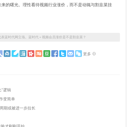
未来的曙光。理性看待视频行业涨价，而不是动辄与割韭菜挂
代表蓝时代网立场。
蓝时代
»
视频会员涨价是不是割韭菜？
(
)
更多
”逻辑
作变简单
周期或被进一步拉长
的考验才刚刚开始