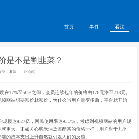
首页
事件
看法
价是不是割韭菜？
分类：
看法
评论(0)
在17%至50%之间，会员连续包年的价格由178元涨至218元。
视频网站想要涨价就涨价，为什么当用户量变多后，平台就开始
户规模达9.27亿，网民使用率达93.7%，考虑到视频网站的用户规
响就更大。正如关心柴米油盐酱醋茶的价格一样，用户对于几乎
户端的成本支出上升自然就引发人们的反感。