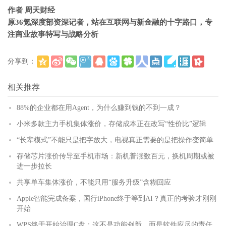
作者 周天财经
原36氪深度部资深记者，站在互联网与新金融的十字路口，专
注商业故事特写与战略分析
分享到：
(
)
更多
相关推荐
88%的企业都在用Agent，为什么赚到钱的不到一成？
小米多款主力手机集体涨价，存储成本正在改写“性价比”逻辑
“长辈模式”不能只是把字放大，电视真正需要的是把操作变简单
存储芯片涨价传导至手机市场：新机普涨数百元，换机周期或被
进一步拉长
共享单车集体涨价，不能只用“服务升级”含糊回应
Apple智能完成备案，国行iPhone终于等到AI？真正的考验才刚刚
开始
WPS终于开始治理C盘：这不是功能创新，而是软件应尽的责任