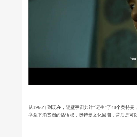
从1966年到现在，隔壁宇宙共计“诞生”了48个奥特
举拿下消费圈的话语权，奥特曼文化回潮，背后是可