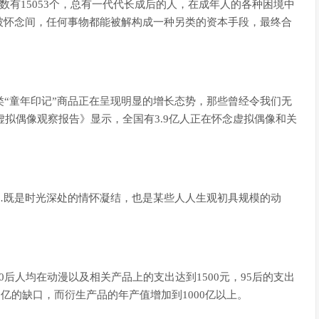
人数有15053个，总有一代代长成后的人，在成年人的各种困境中
被怀念间，任何事物都能被解构成一种另类的资本手段，最终合
类“童年印记”商品正在呈现明显的增长态势，那些曾经令我们无
虚拟偶像观察报告》显示，全国有3.9亿人正在怀念虚拟偶像和关
…既是时光深处的情怀凝结，也是某些人人生观初具规模的动
后人均在动漫以及相关产品上的支出达到1500元，95后的支出
0亿的缺口，而衍生产品的年产值增加到1000亿以上。