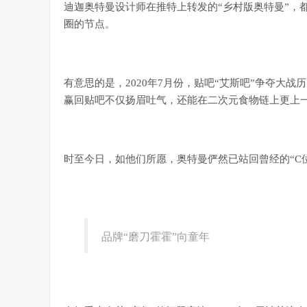
迪迦奥特曼设计师在推特上转发的“乡村版奥特曼”，
圈的节点。
有意思的是，2020年7月份，贴吧“艾斯吧”争夺大
赢回贴吧不仅扬眉吐气，还能在二次元食物链上更上
时至今日，如他们所愿，奥特曼俨然已站回曾经的“C
品牌“磨刀霍霍”向童年