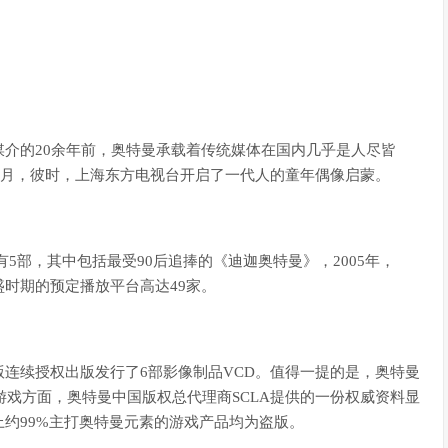
介的20余年前，奥特曼承载着传统媒体在国内几乎是人尽皆
年1月，彼时，上海东方电视台开启了一代人的童年偶像启蒙。
列有5部，其中包括最受90后追捧的《迪迦奥特曼》，2005年，
时期的预定播放平台高达49家。
连续授权出版发行了6部影像制品VCD。值得一提的是，奥特曼
游戏方面，奥特曼中国版权总代理商SCLA提供的一份权威资料显
约99%主打奥特曼元素的游戏产品均为盗版。