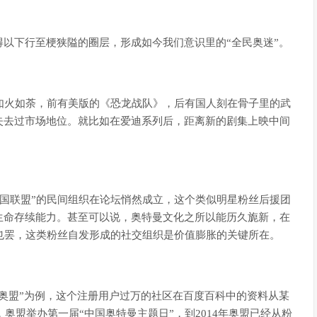
以下行至梗狭隘的圈层，形成如今我们意识里的“全民奥迷”。
如火如荼，前有美版的《恐龙战队》，后有国人刻在骨子里的武
失去过市场地位。就比如在爱迪系列后，距离新的剧集上映中间
中国联盟”的民间组织在论坛悄然成立，这个类似明星粉丝后援团
生命存续能力。甚至可以说，奥特曼文化之所以能历久旎新，在
也罢，这类粉丝自发形成的社交组织是价值膨胀的关键所在。
奥盟”为例，这个注册用户过万的社区在百度百科中的资料从某
，奥盟举办第一届“中国奥特曼主题日”，到2014年奥盟已经从粉