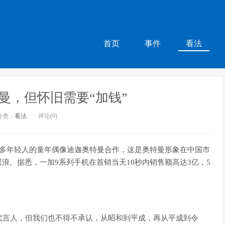
首页
事件
看法
曼，但怀旧需要“加钱”
分类：
看法
评论(0)
许多年轻人的童年偶像迪迦奥特曼合作，这是奥特曼形象在中国市
浪。据悉，一加9系列手机在首销当天10秒内销售额高达3亿，5
代言人，但我们也不得不承认，从昭和到平成，再从平成到令