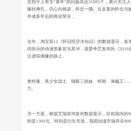
在知乎上有关“童年”的问题高达31885个，累计关注
辗转挣扎，仍心向桃源，怀念一隅。在反复的怀念与
并成多年后的商业荣光，
去年，淘宝双12《怀旧经济冷知识》的数据显示，各
忧快乐的动漫形象首当其冲，据爱奇艺发布的《2019
注虚拟偶像的路上。
奥特曼、美少女战士、猫眼三姐妹、柯南、海贼王…
力。
另一方面，根据艾瑞咨询发布数据显示，目前国内的90
则是1300元。特别是衍生市场，我国动漫市场存在80