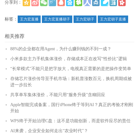
分享到：
(
)
更多
标签：
王力宏直播
王力宏直播胡子
王力宏胡子
王力宏胡子直播
相关推荐
88%的企业都在用Agent，为什么赚到钱的不到一成？
小米多款主力手机集体涨价，存储成本正在改写“性价比”逻辑
“长辈模式”不能只是把字放大，电视真正需要的是把操作变简单
存储芯片涨价传导至手机市场：新机普涨数百元，换机周期或被
进一步拉长
共享单车集体涨价，不能只用“服务升级”含糊回应
Apple智能完成备案，国行iPhone终于等到AI？真正的考验才刚刚
开始
WPS终于开始治理C盘：这不是功能创新，而是软件应尽的责任
AI来袭，企业安全如何走出“农业时代”？