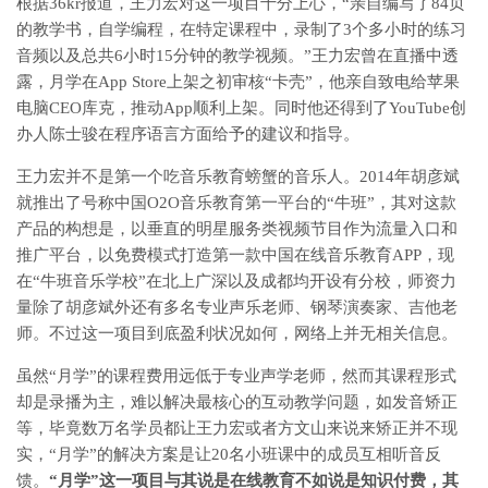
根据36kr报道，王力宏对这一项目十分上心，“亲自编写了84页
的教学书，自学编程，在特定课程中，录制了3个多小时的练习
音频以及总共6小时15分钟的教学视频。”王力宏曾在直播中透
露，月学在App Store上架之初审核“卡壳”，他亲自致电给苹果
电脑CEO库克，推动App顺利上架。同时他还得到了YouTube创
办人陈士骏在程序语言方面给予的建议和指导。
王力宏并不是第一个吃音乐教育螃蟹的音乐人。2014年胡彦斌
就推出了号称中国O2O音乐教育第一平台的“牛班”，其对这款
产品的构想是，以垂直的明星服务类视频节目作为流量入口和
推广平台，以免费模式打造第一款中国在线音乐教育APP，现
在“牛班音乐学校”在北上广深以及成都均开设有分校，师资力
量除了胡彦斌外还有多名专业声乐老师、钢琴演奏家、吉他老
师。不过这一项目到底盈利状况如何，网络上并无相关信息。
虽然“月学”的课程费用远低于专业声学老师，然而其课程形式
却是录播为主，难以解决最核心的互动教学问题，如发音矫正
等，毕竟数万名学员都让王力宏或者方文山来说来矫正并不现
实，“月学”的解决方案是让20名小班课中的成员互相听音反
馈。
“月学”这一项目与其说是在线教育不如说是知识付费，其