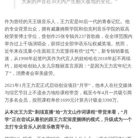
大家的声音在30天内产生翻天覆地的变化。”
作为曾经的天王级音乐人，王力宏是80后一代的青春记忆。他
的专业背景出众，拥有威廉姆斯学院和伯克利音乐学院的双高
校荣誉博士学位，曾创作25张专辑共237首歌曲，在全球范围内
举办过上千场演唱会，获得过全部华语乐坛权威奖项。然而，
近年来在流量小生面前王力宏显得有些“过气”，新专辑销量低
迷，从1998年起签约其作为代言人的娃哈哈在2018年起不再续
约，娃哈哈创始人女儿宗馥丽直言原因：“是因为王力宏年纪大
了”，消费者会审美疲劳。
2021年1月王力宏正式启动创业项目“月学”，他本人在社交媒体
与综艺节目上不遗余力地给课程带货，截至今年4月一共吸引两
万多名会员，按照课程单价1699元计算共计吸金3398万。
从本次王力宏“剃须直播”给“方文山作词课程”带货来看，“月
学”正在尝试从最初的跟王力宏深度捆绑的模式，升级成为一个
主打专业音乐人的音乐教育平台。