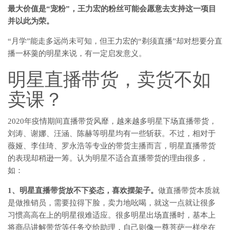
最大价值是“宠粉”，王力宏的粉丝可能会愿意去支持这一项目
并以此为荣。
“月学”能走多远尚未可知，但王力宏的“剃须直播”却对想要分直
播一杯羹的明星来说，有一定启发意义。
明星直播带货，卖货不如
卖课？
2020年疫情期间直播带货风靡，越来越多明星下场直播带货，
刘涛、谢娜、汪涵、陈赫等明星均有一些斩获。不过，相对于
薇娅、李佳琦、罗永浩等专业的带货主播而言，明星直播带货
的表现却稍逊一筹。认为明星不适合直播带货的理由很多，
如：
1、明星直播带货放不下姿态，喜欢摆架子。
做直播带货本质就
是做推销员，需要拉得下脸，卖力地吆喝，就这一点就让很多
习惯高高在上的明星很难适应。很多明星出场直播时，基本上
将商品讲解带货等任务交给助理，自己则像一尊菩萨一样坐在