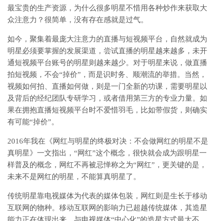
最宝贵的生产资源，为什么很多明星不惜用各种炒作来获取大
众注意力？很简单，没有存在感就是过气。
如今，聚集着最庞大注意力的直播与短视频平台，自然就成为
明星必须要掌握的发展渠道，尝试直播的明星越来越多，未开
通短视频平台账号的明星则越来越少。对于明星来说，做直播
拍短视频，不会“掉价”，而是识时务、顺潮流的举措。当然，
视频如何拍、直播如何做，则是一门全新的功课，需要明星以
及背后的经纪团队专研学习，或者借用第三方的专业力量。如
果在拥抱直播短视频平台时不爱惜羽毛，比如带假货，则确实
有可能“掉价”。
2016年我在《网红与明星的终极对决：不会做网红的明星不是
真明星》一文指出，“网红”这个概念，很快就会成为跟明星一
样普及的概念，网红不再被忌惮称之为“网红”，更关键的是，
未来不是网红的明星，不能算真明星了。
传统明星靠电视媒体为代表的媒体包装，网红则是生长于移动
互联网的物种。移动互联网的影响力已超越传统媒体，其造星
能力正在体现出来，与电视媒体“中心化”的造星方式最大不