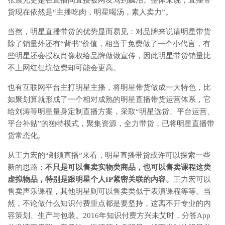
张晨光更是在直播间直接被网友骂到飙泪。整体来说，直播带
货现在依然是“主播吃肉，明星喝汤，素人卖力”。
当然，明星直播带货的优势显而易见：对品牌来说请明星带货
除了销量外还有“背书”价值，相当于免费做了一个小代言，有
些明星还会授权肖像权给品牌做做宣传，因此明星带货销量比
不上网红但坑位费却可能会更高。
也有互联网平台主打明星主播，将明星带货做成一大特色，比
如聚划算就形成了一个相对成熟的明星直播带货运营体系，它
给刘涛等明星量身定制直播方案，采取“明星选货、平台运营、
平台补贴”的独特模式，聚集资源，全力带货，已将明星直播带
货常态化。
从王力宏的“剃须直播”来看，明星直播带货或许可以探索一些
新的思路：
不只是可以售卖实物类商品，也可以售卖课程这类
虚拟物品，特别是跟明星个人IP紧密关联的内容。
王力宏可以
售卖声乐课程，其他明星则可以售卖类似于表演课程等等。当
然，不论做什么知识付费重点都是要坚持，这离不开专业的内
容策划、生产与包装。2016年知识付费方兴未艾时，分答App