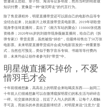
曾邀请王思聪、章子怡、海清等众多明星，然而当时的明星做
知识付费，更像是一种“做完即走”的代言行为。
除了售卖课程外，明星直播带货还可以跟自己的电影作品等专
业结合起来，比如新片上映直接带货卖电影票。2019年胡歌曾
现身李佳琦直播间，卖出了《南方车站的聚会》116666张优惠
资格券；2020年66岁的刘德华现身薇娅直播间，给自己的《拆
弹专家2》带货卖票，虽然被指“掉价”，但最终却售出了50万张
电影票。未来明星直播带货或许会成为电影宣发的一种重要形
式，当然也可预见，类似于数字音乐专辑、书籍等等付费内
容，未来均会让创作者参与到“带货”中。
明星做直播不掉价，不爱
惜羽毛才会
十年前很难想象，高高在上的明星会来吆喝卖东西——如同二
十年前人们很难想象可以在微博窥探明星们的私生活与碎碎念
一样。社交媒体的发达，拉近了人与人的距离，让每个人都触
手可及，而娱乐的本质就是眼球经济，对明星来说“注意力”是