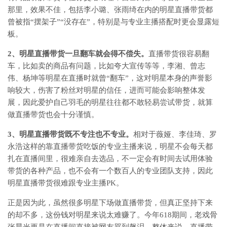
那里，效果不佳，包括李小璐、张雨绮在内的明星直播带货都
曾被指“摆架子”“没存在”，特别是与专业主播搭配时更会显露短
板。
2、明星直播带货一旦翻车就会得不偿失。
直播带货很容易翻
车，比如卖的商品有问题，比如夸大宣传等等，李湘、曾志
伟、杨坤等明星在直播时就曾“翻车”，这对明星本身的声誉影
响较大，伤害了粉丝对明星的信任，进而可能会影响整体发
展，因此爱护自己羽毛的明星往往都不敢轻易尝试带货，就算
做直播带货也会十分谨慎。
3、明星直播带货既不专注也不专业。
相对于薇娅、李佳琦、罗
永浩这样的靠直播带货吃饭的专业主播来说，明星不会每天都
扎在直播间里，很难亲自去选品，不一定会有时间去试用体验
带货的各种产品，也不会有一个数百人的专业团队支持，因此
明星直播带货很难跟专业主播PK。
正是因为此，虽然很多明星下场做直播带货，但真正坚持下来
的却不多，这份钱对明星来说太难赚了。今年618期间，老戏骨