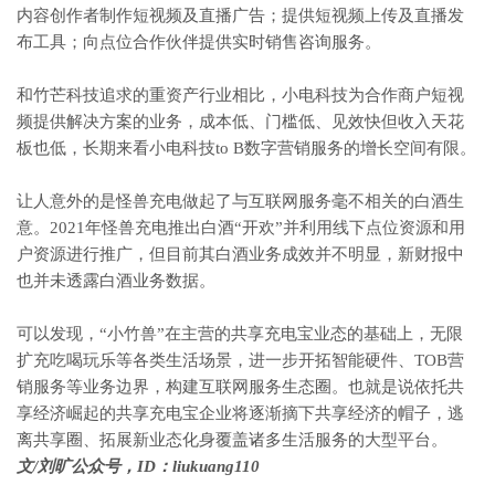
内容创作者制作短视频及直播广告；提供短视频上传及直播发
布工具；向点位合作伙伴提供实时销售咨询服务。
和竹芒科技追求的重资产行业相比，小电科技为合作商户短视
频提供解决方案的业务，成本低、门槛低、见效快但收入天花
板也低，长期来看小电科技to B数字营销服务的增长空间有限。
让人意外的是怪兽充电做起了与互联网服务毫不相关的白酒生
意。2021年怪兽充电推出白酒“开欢”并利用线下点位资源和用
户资源进行推广，但目前其白酒业务成效并不明显，新财报中
也并未透露白酒业务数据。
可以发现，“小竹兽”在主营的共享充电宝业态的基础上，无限
扩充吃喝玩乐等各类生活场景，进一步开拓智能硬件、TOB营
销服务等业务边界，构建互联网服务生态圈。也就是说依托共
享经济崛起的共享充电宝企业将逐渐摘下共享经济的帽子，逃
离共享圈、拓展新业态化身覆盖诸多生活服务的大型平台。
文/刘旷公众号，ID：liukuang110