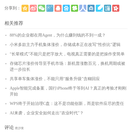
分享到：
(
)
更多
相关推荐
88%的企业都在用Agent，为什么赚到钱的不到一成？
小米多款主力手机集体涨价，存储成本正在改写“性价比”逻辑
“长辈模式”不能只是把字放大，电视真正需要的是把操作变简单
存储芯片涨价传导至手机市场：新机普涨数百元，换机周期或被
进一步拉长
共享单车集体涨价，不能只用“服务升级”含糊回应
Apple智能完成备案，国行iPhone终于等到AI？真正的考验才刚刚
开始
WPS终于开始治理C盘：这不是功能创新，而是软件应尽的责任
AI来袭，企业安全如何走出“农业时代”？
评论
抢沙发