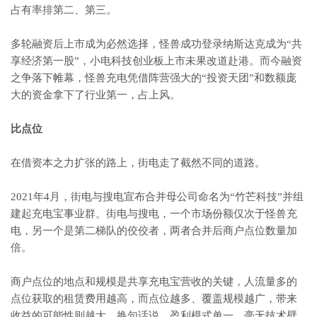
占有率排第二、第三。
多轮融资后上市成为必然选择，怪兽成功登录纳斯达克成为“共
享经济第一股”，小电科技创业板上市未果改道赴港。而今融资
之争落下帷幕，怪兽充电凭借阵营强大的“投资天团”和数额庞
大的资金拿下了行业第一，占上风。
比点位
在借资本之力扩张的路上，街电走了截然不同的道路。
2021年4月，街电与搜电宣布合并母公司命名为“竹芒科技”并组
建起充电宝事业群。街电与搜电，一个市场份额仅次于怪兽充
电，另一个是第二梯队的佼佼者，两者合并后商户点位数量加
倍。
商户点位的地点和规模是共享充电宝营收的关键，人流量多的
点位获取的租赁费用越高，而点位越多、覆盖规模越广，带来
收益的可能性则越大。换句话说，盈利模式单一、毫无技术壁