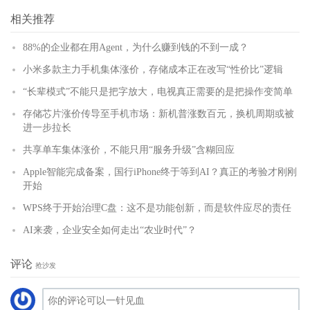
(
)
更多
相关推荐
88%的企业都在用Agent，为什么赚到钱的不到一成？
小米多款主力手机集体涨价，存储成本正在改写“性价比”逻辑
“长辈模式”不能只是把字放大，电视真正需要的是把操作变简单
存储芯片涨价传导至手机市场：新机普涨数百元，换机周期或被
进一步拉长
共享单车集体涨价，不能只用“服务升级”含糊回应
Apple智能完成备案，国行iPhone终于等到AI？真正的考验才刚刚
开始
WPS终于开始治理C盘：这不是功能创新，而是软件应尽的责任
AI来袭，企业安全如何走出“农业时代”？
评论
抢沙发