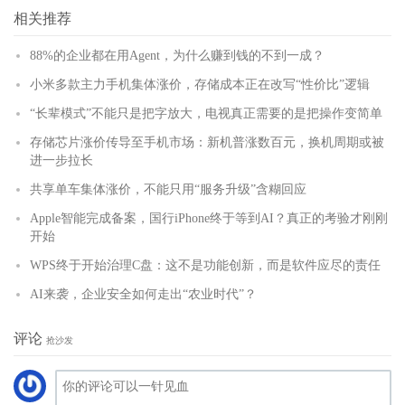
(
)
更多
相关推荐
88%的企业都在用Agent，为什么赚到钱的不到一成？
小米多款主力手机集体涨价，存储成本正在改写“性价比”逻辑
“长辈模式”不能只是把字放大，电视真正需要的是把操作变简单
存储芯片涨价传导至手机市场：新机普涨数百元，换机周期或被
进一步拉长
共享单车集体涨价，不能只用“服务升级”含糊回应
Apple智能完成备案，国行iPhone终于等到AI？真正的考验才刚刚
开始
WPS终于开始治理C盘：这不是功能创新，而是软件应尽的责任
AI来袭，企业安全如何走出“农业时代”？
评论
抢沙发