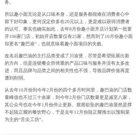
务。
所以趣小面无论是从口味本身，还是服务都很难在消费者心中
留下好印象，更何况定价多在20元以上，更是难以获得消费者
的认可。事实也确实如此，去年8月份趣小面开店计划第一批要
开106家门店，初始开店数量仅有25家，然而到了10月份趣小面
却更名”趣巴渝”，也就意味着趣小面项目的失败。
改名后趣巴渝的主打品类变成了川渝煲，尽管是希望拓展出新
的方向，但是连锁餐企所倚重的产品口味与服务并没有太多改
进，而且品牌与品类之间的相关性也不强，导致品牌价值再度
遭到削弱。
从去年10月份到今年2月份的四个多月时间里，趣巴渝的门店数
量峰值也不过三十余家，到今年2月份门店数量更是减至八家，
其公众号也在今年1月份停止更新。摇摇欲坠的趣巴渝显然是撑
不起陆正耀的餐饮野心，于是去年12月份陆正耀推出以预制菜
为主的“舌尖工坊”。