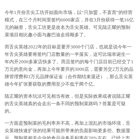
今年1月份舌尖工坊开始面向市场，以“只加盟，不直营”的经营
模式，在三个月时间里签约6000家店，并在3月份获得一笔16亿
元的融资，舌尖工坊更是改名为舌尖英雄。可见陆正耀的预制
菜项目相比趣小面与趣巴渝走得顺多了。
而舌尖英雄2022年的目标是要开3000个门店，也就是说今年一
年舌尖英雄要将签约门店数量的一半落实，这可比瑞幸诞生一
年内开2000多家店快多了。而且签约的每个门店目前已经交了1
万元的意向金，再加上今年要开的3000店，需要另交2万元的品
牌管理费和3万元品牌保证金（合作期结束退还），那么舌尖英
雄今年扩张要获取的费用至少不低于两个亿。
陆正耀的资本玩法可见相当有效，但是实际效果或者说陆正耀
的舌尖英雄真的会走出一条不同的预制菜路吗？答案是可疑
的。
一方面是预制菜的毛利率并不高，再加上混乱的市场环境，舌
尖英雄快速扩张的结果可能所带来的负面影响更多些。数据显
示，预制菜相关企业的食品业务毛利率在20%左右，已经上市