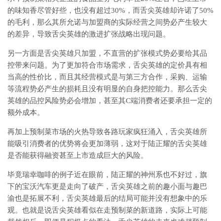
的味知香尽管好些，也没有超过30%，而舌尖英雄却许诺了50%
的毛利，那么其所允诺与加盟商的实际经营之间势必产生较大
的差异，导致舌尖英雄的激进扩张战略出现问题。
另一方面是舌尖英雄只加盟，不直营的扩张模式势必要给其品
控带来问题。为了更加符合市场需求，舌尖英雄的定价具有相
当高的性价比，而且其经营模式是与第三方合作，采购、运输
等流程势必产生的损耗且没有明显的自身把控能力。那么舌尖
英雄的品控风险势必会增加，甚至其C端消费者还要承担一定的
额外成本。
再加上预制菜市场的火热导致各路玩家疯狂涌入，舌尖英雄所
能吸引消费者的优势将会更加薄弱，这对于陆正耀的舌尖英雄
是否能获得融资甚至上市造成巨大的风险。
毕竟瑞幸咖啡的例子近在眼前，陆正耀的神州系也不好过，旗
下的宝沃汽车更是走向了破产，舌尖英雄之前的趣小面与趣巴
渝也是拓展不利，舌尖英雄最后的结局可能并没有想象中的乐
观。也就是说舌尖英雄看似在走预制菜的新道路，实际上可能