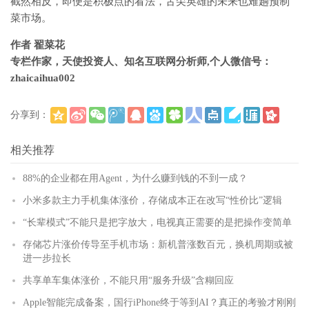
截然相反，即便是积极点的看法，舌尖英雄的未来也难趟预制
菜市场。
作者 翟菜花
专栏作家，天使投资人、知名互联网分析师,个人微信号：
zhaicaihua002
分享到：
(
)
更多
相关推荐
88%的企业都在用Agent，为什么赚到钱的不到一成？
小米多款主力手机集体涨价，存储成本正在改写“性价比”逻辑
“长辈模式”不能只是把字放大，电视真正需要的是把操作变简单
存储芯片涨价传导至手机市场：新机普涨数百元，换机周期或被
进一步拉长
共享单车集体涨价，不能只用“服务升级”含糊回应
Apple智能完成备案，国行iPhone终于等到AI？真正的考验才刚刚