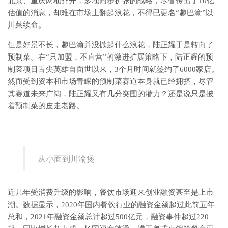
北京、重庆两地齐开，多地同步扩张的战略，尽管传出了10亿
估值的消息，却难在市场上翻起浪花，不得已更名“趣巴渝”以
川菜续命。
但是好景不长，趣巴渝并没掀起什么浪花，陆正耀于是转向了
预制菜。在“只加盟，不直营”的激进扩展策略下，陆正耀的预
制菜项目舌尖英雄自面世以来，3个月时间就签约了6000家店。
然而受到资本和市场青睐的预制菜赛道本身就已经拥挤，尽管
其赛道未来广阔，陆正耀又有几分突围的潜力？还是说只是披
着预制菜的皮走老路。
从小面到川渝煲
近几年受消费升级的影响，餐饮市场迎来创业融资甚至是上市
潮。数据显示，2020年国内餐饮行业的融资金额超过此前五年
总和，2021年融资金额总计超过500亿元，融资事件超过220