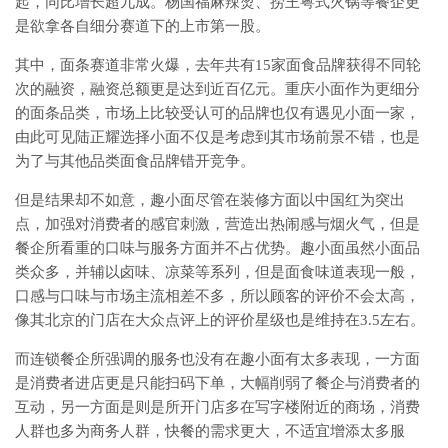
起，同比增长超九成。杨国福麻辣烫、捞王粤式火锅等餐企更
是欲拿各自细分赛道下的上市第一股。
其中，面条赛道非常火爆，去年共有15家面食品牌获得不同轮
次的融资，融资总额更是达到近百亿元。重庆小面作为更细分
的面条品类，市场上比较受认可的品牌也仅有遇见小面一家，
由此可见陆正耀选择小面不仅是考虑到其市场前景不错，也是
为了与其他品类面食品牌错开竞争。
但是结果却不如意，趣小面尽管在装修方面以中国红为突出
点，加强对消费者的感官刺激，营造出热闹感与烟火气，但是
餐企所看重的口味与服务方面并不占优势。趣小面虽然小面品
类众多，并辅以卤味、凉菜等系列，但是面食味道表现一般，
口感与口味与市场主流相差不多，所以顾客的评价不会太高，
像其北京的门店在大众点评上的评价星级也是维持在3.5左右。
而连锁餐企所强调的服务也没有在趣小面有太多表现，一方面
是消费者进店更是只能扫码下单，大幅削弱了餐企与消费者的
互动，另一方面是则是所开门店多在写字楼附近的商场，消费
人群也多为商务人群，快餐的需求更大，不适宜增添太多服