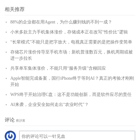
(
)
更多
相关推荐
88%的企业都在用Agent，为什么赚到钱的不到一成？
小米多款主力手机集体涨价，存储成本正在改写“性价比”逻辑
“长辈模式”不能只是把字放大，电视真正需要的是把操作变简单
存储芯片涨价传导至手机市场：新机普涨数百元，换机周期或被
进一步拉长
共享单车集体涨价，不能只用“服务升级”含糊回应
Apple智能完成备案，国行iPhone终于等到AI？真正的考验才刚刚
开始
WPS终于开始治理C盘：这不是功能创新，而是软件应尽的责任
AI来袭，企业安全如何走出“农业时代”？
评论
抢沙发