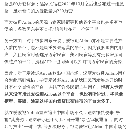
据是80万套房源；途家民宿在2021年10月之后也公布过一组数
据，显示他们的房源数量为230万套；
而爱彼迎Airbnb的房源与途家民宿等其他各个平台也是多有重
复的，多数房东并不会把“鸡蛋放在同一个篮子里”。
另一方面，对于很多房东来说，爱彼迎Airbnb并不是首要选择
入驻的平台，也不是最重要去运营的平台。因为很多国内的用
户，入住民宿时会选择途家民宿、美团民宿等拥有更多房源可
供选择的平台，携程APP上也同样可以预订到途家民宿的房源。
因此，对于爱彼迎Airbnb退出中国市场，深度爱彼迎Airbnb用户
会对此感到惋惜，毕竟爱彼迎Airbnb是我国民宿发展最开始时
具有社交属性的平台，连结了许多民宿主与用户。
也有人惊讶
从来没有用过爱彼迎Airbnb这个平台，也没有听说过，毕竟像
携程、美团、途家这样国内酒店民宿住宿的平台太多了。
就在爱彼迎Airbnb宣布退出中国市场不久，途家很快便来“争
抢”其房源，途家表示已于5月24日开通“绿色审核通道”，同时
即将推出“一键上线”等多项服务，帮助爱彼迎Airbnb中国市场的