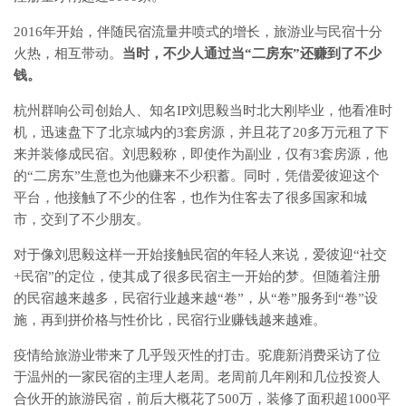
2016年开始，伴随民宿流量井喷式的增长，旅游业与民宿十分
火热，相互带动。
当时，不少人通过当“二房东”还赚到了不少
钱。
杭州群响公司创始人、知名IP刘思毅当时北大刚毕业，他看准时
机，迅速盘下了北京城内的3套房源，并且花了20多万元租了下
来并装修成民宿。刘思毅称，即使作为副业，仅有3套房源，他
的“二房东”生意也为他赚来不少积蓄。同时，凭借爱彼迎这个
平台，他接触了不少的住客，也作为住客去了很多国家和城
市，交到了不少朋友。
对于像刘思毅这样一开始接触民宿的年轻人来说，爱彼迎“社交
+民宿”的定位，使其成了很多民宿主一开始的梦。但随着注册
的民宿越来越多，民宿行业越来越“卷”，从“卷”服务到“卷”设
施，再到拼价格与性价比，民宿行业赚钱越来越难。
疫情给旅游业带来了几乎毁灭性的打击。驼鹿新消费采访了位
于温州的一家民宿的主理人老周。老周前几年刚和几位投资人
合伙开的旅游民宿，前后大概花了500万，装修了面积超1000平