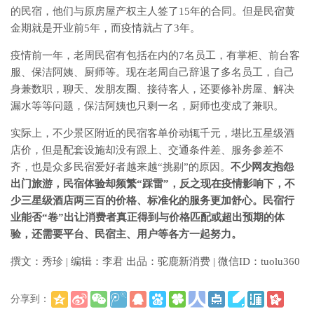
的民宿，他们与原房屋产权主人签了15年的合同。但是民宿黄
金期就是开业前5年，而疫情就占了3年。
疫情前一年，老周民宿有包括在内的7名员工，有掌柜、前台客
服、保洁阿姨、厨师等。现在老周自己辞退了多名员工，自己
身兼数职，聊天、发朋友圈、接待客人，还要修补房屋、解决
漏水等等问题，保洁阿姨也只剩一名，厨师也变成了兼职。
实际上，不少景区附近的民宿客单价动辄千元，堪比五星级酒
店价，但是配套设施却没有跟上、交通条件差、服务参差不
齐，也是众多民宿爱好者越来越“挑剔”的原因。
不少网友抱怨
出门旅游，民宿体验却频繁“踩雷”，反之现在疫情影响下，不
少三星级酒店两三百的价格、标准化的服务更加舒心。民宿行
业能否“卷”出让消费者真正得到与价格匹配或超出预期的体
验，还需要平台、民宿主、用户等各方一起努力。
撰文：秀珍 | 编辑：李君 出品：驼鹿新消费 | 微信ID：tuolu360
分享到：