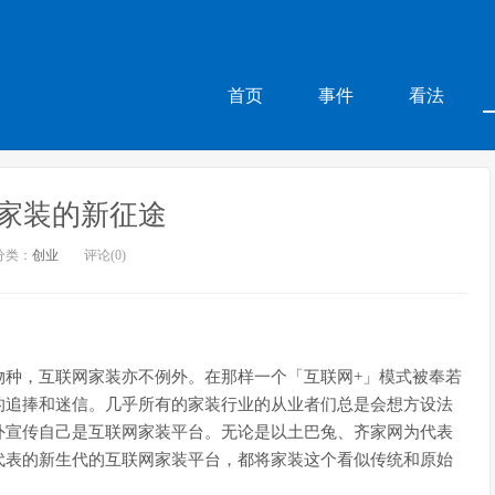
首页
事件
看法
家装的新征途
分类：
创业
评论(0)
物种，互联网家装亦不例外。在那样一个「互联网+」模式被奉若
的追捧和迷信。几乎所有的家装行业的从业者们总是会想方设法
外宣传自己是互联网家装平台。无论是以土巴兔、齐家网为代表
代表的新生代的互联网家装平台，都将家装这个看似传统和原始