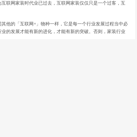
为互联网家装时代业已过去，互联网家装仅仅只是一个过客，互
同其他的「互联网+」物种一样，它是每一个行业发展过程当中必
行业的发展才能有新的进化，才能有新的突破。否则，家装行业
存在，简单地将互联网家装看成是一个概念的做法是不正确的。
家装，我们需要对互联网家装一个全新的定义，我们需要以全新
网家装看成是一个业已落幕的时代不同，笔者更多地愿意将当下
平台和中心为主导的，但凡是互联网家装玩家几乎都是以搭建平
的是将家装行业相关的元素、流程和环节尽可能多地汇聚到自身
们可以将互联网家装定义为「互联网周期」。
，当家装行业相关的元素、流程和环节全部都汇聚到平台上之