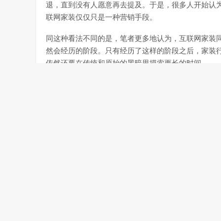
退，直到没有人愿意再去提及。于是，很多人开始认
联网家装仅仅只是一种营销手段。
同这种看法不同的是，笔者更多地认为，互联网家装
然会经历的阶段。只有经历了这样的阶段之后，家装
依然还要在传统和原始的黑暗里摸索更长的时间。
因此，同简单地将互联网家装看成是一个一文不值的
我们需要以一种更加客观和理性的视角来看待互联网
的视角来看待互联网家装的未来发展。同简单将互联
互联网家装的发展看成是家装行业的新征程。
互联网家装进入数字周期
以往，我们看到的几乎所有的互联网家装模式都是以
台和构建中心为主导的。在这样一个阶段，我们需要
的平台上。如果对这样一个阶段做一个总结的话，我
当家装行业相关的元素、流程和环节被互联网化之后