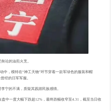
受舆论的油煎火烹。
”活动中，模特在“神工天物”环节穿着一款军绿色的服装和帽
像曾经的日军军服。
对李宁的不满，质疑其践踏民族感情。
盘中一度大幅下跌超12%，最终跌幅收窄至4.31，截至当日收