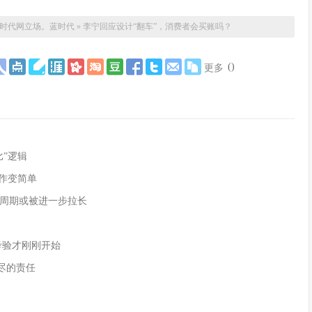
时代网立场。
蓝时代
»
李宁回应设计“翻车”，消费者会买账吗？
(
)
更多
”逻辑
作变简单
周期或被进一步拉长
的考验才刚刚开始
尽的责任