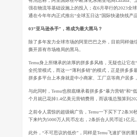
有消息称，阿里国际在不断深化东南亚电商Lazada、土耳
强在物流等基础设施上的投入；在6月举行的2023全
通在今年年内正式推出“全球五日达”国际快递快线产
03“亚马逊杀手”，将成为最大黑马？
除了多年发力全球市场的阿里巴巴之外，目前同样做综
撕开原有市场格局的黑马。
Temu身上所继承的浓厚的拼多多风格，无疑也让它在
全托管模式，而这一“薄利多销”的模式，正是拼多多
拼多多平台上本身就是中小商家、工厂店等商户居多，这
与此同时，Temu也彻底继承着拼多多“暴力营销”和“低
个月就已花掉1.4亿美元营销费用，而该项总预算到20
之前令人震惊的超级碗广告，Temu一下买下了2条30
下来约为5000万人民币左右，2条折合人民币近1亿元
此外，“不可思议的低价”，同样是Temu飞速扩张