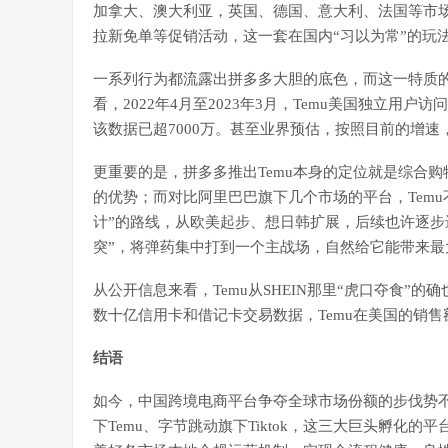
加拿大、澳大利亚，英国、德国、意大利、法国等市
拉新免单等促销活动，这一套在国内“习以为常”的玩
一系列行为都流露出拼多多大胆的底色，而这一特质的确也为其带
看，2022年4月至2023年3月，Temu美国独立用户访
该数据已超7000万。甚至业界预估，按照目前的增速，2
更重要的是，拼多多推出Temu本身的定位就是综合购
的优势；而对比阿里巴巴旗下几个市场的平台，Tem
计”的路线，从欧美起步、想日韩扩展，后续也许逐步
突”，将弹药集中打到一个主战场，自然给它能带来最
从公开信息来看，Temu从SHEIN那里“虎口夺食”
数十亿信用卡和借记卡交易数据，Temu在美国的销售额在
结语
如今，中国跨境电商平台争夺全球市场份额的步伐势
下Temu、字节跳动旗下Tiktok，这三大巨头孵化的