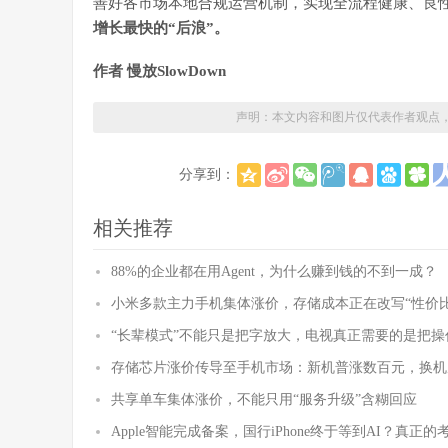
善好各市场本地合规运营机制，实现全流程健康、良
增长最快的“后浪”。
作者 慢放SlowDown
声明：本文内容和图片仅代表作者观点
分享到：
相关推荐
88%的企业都在用Agent，为什么赚到钱的不到一成？
小米多款主力手机集体涨价，存储成本正在改写“性价比
“长辈模式”不能只是把字放大，电视真正需要的是把操
存储芯片涨价传导至手机市场：新机普涨数百元，换机
共享单车集体涨价，不能只用“服务升级”含糊回应
Apple智能完成备案，国行iPhone终于等到AI？真正