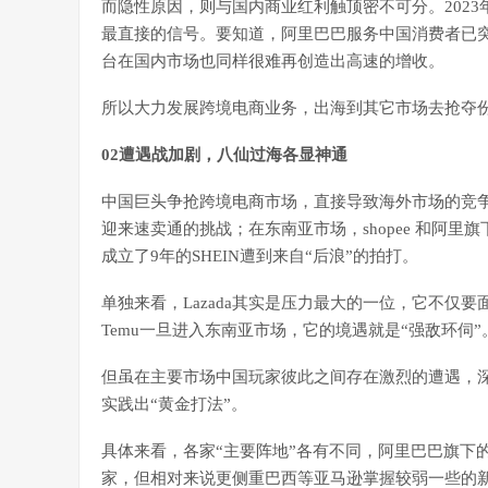
而隐性原因，则与国内商业红利触顶密不可分。202
最直接的信号。要知道，阿里巴巴服务中国消费者已突
台在国内市场也同样很难再创造出高速的增收。
所以大力发展跨境电商业务，出海到其它市场去抢夺
02遭遇战加剧，八仙过海各显神通
中国巨头争抢跨境电商市场，直接导致海外市场的竞争
迎来速卖通的挑战；在东南亚市场，shopee 和阿里旗
成立了9年的SHEIN遭到来自“后浪”的拍打。
单独来看，Lazada其实是压力最大的一位，它不仅要面对s
Temu一旦进入东南亚市场，它的境遇就是“强敌环伺”
但虽在主要市场中国玩家彼此之间存在激烈的遭遇，
实践出“黄金打法”。
具体来看，各家“主要阵地”各有不同，阿里巴巴旗下
家，但相对来说更侧重巴西等亚马逊掌握较弱一些的新