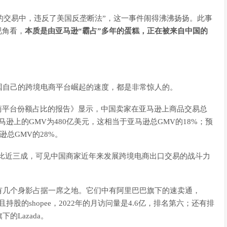
造商的交易中，违反了美国反垄断法”，这一事件闹得沸沸扬扬。此事
视角看，
本质是由亚马逊“霸占”多年的蛋糕，正在被来自中国的
国自己的跨境电商平台崛起的速度，都是非常惊人的。
球电商平台份额占比的报告》显示，中国卖家在亚马逊上商品交易总
马逊上的GMV为480亿美元，这相当于亚马逊总GMV的18%；预
逊总GMV的28%。
占比近三成，可见中国商家近年来发展跨境电商出口交易的战斗力
也有几个身影占据一席之地。它们中有阿里巴巴旗下的速卖通，
持股的shopee，2022年的月访问量是4.6亿，排名第六；还有排
Lazada。