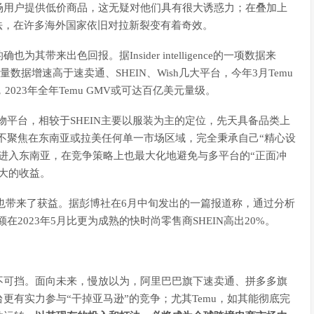
场用户提供低价商品，这无疑对他们具有很大诱惑力；在叠加上
法，在许多海外国家依旧对拉新裂变有着奇效。
来出色回报。据Insider intelligence的一项数据来
问量数据增速高于速卖通、SHEIN、Wish几大平台，今年3月Temu
023年全年Temu GMV或可达百亿美元量级。
物平台，相较于SHEIN主要以服装为主的定位，先天具备品类上
u不聚焦在东南亚或拉美任何单一市场区域，完全秉承自己“精心设
进入东南亚，在竞争策略上也最大化地避免与多平台的“正面冲
大的收益。
的确也带来了获益。据彭博社在6月中旬发出的一篇报道称，通过分析
2023年5月比更为成熟的快时尚零售商SHEIN高出20%。
不可挡。面向未来，慢放以为，阿里巴巴旗下速卖通、拼多多旗
平台更有实力参与“干掉亚马逊”的竞争；尤其Temu，如其能彻底完