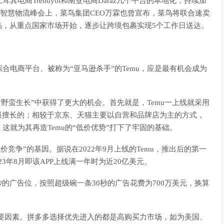
其电商Trendyol和南亚电商Daraz几个平台的本地化，持续加
球智慧物流峰会上，菜鸟集团CEO万霖也曾宣布，菜鸟将联合速卖
品，从重点国家市场开始，逐步让跨境包裹实现5个工作日送达。
合电商平台、被称为“亚马逊杀手”的Temu，应是最有机会成为
“野蛮生长”中获得了更大的机会。首先就是，Temu一上线就采用
最擅长的；相较于京东、天猫主要以自营和品牌店为主的方式，
就为其再造Temu的“低价优势”打下了牢固的基础。
价竞争”的基因。据说在2022年9月上线的Temu，推出后的第一
23年8月即该APP上线满一年时为近20亿美元。
秒的广告位，按照超级碗一条30秒的广告花费为700万美元，换算
。
的重要因素。拼多多选择优先进入的都是高购买力市场，如为美国、