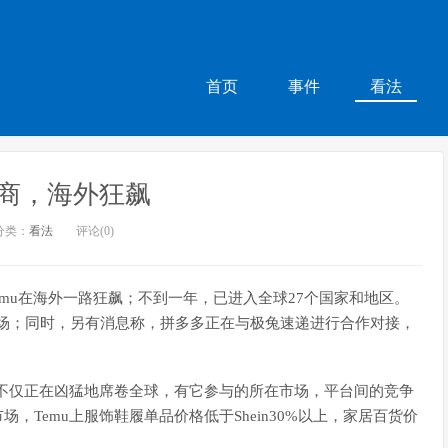
首页
事件
看法
商，海外狂飙
分类：
看法
评论(0)
mu在海外一路狂飙；不到一年，已进入全球27个国家和地区。
市场；同时，另有消息称，拼多多正在与极兔速递进行合作对接，
u，不仅正在凶猛地席卷全球，有它参与的所在市场，平台间的竞争
，Temu上服饰鞋履单品价格低于Shein30%以上，家居百货价
。