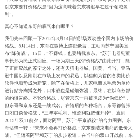
以京东要打价格战是“因为这意味着京东将迟早在这个领域盈
利”。
真心不知道东哥的底气来自哪里？
我们先来回顾一下2012年8月14日的那场轰动整个国内市场的价
格战。8月14日，东哥在微博上连掷豪言，主动向苏宁国美宣
布“降价战”。15日，“不赚钱，也要堵截京东。”苏宁电器副董
事长孙为民正式回应。一场为期三天的“价格战”由此开打，除
了正面应战的苏宁之外，还有天猫电器城、国美、当当、亚马
逊中国以及刚刚在市场上发声的易迅，以猎豹为首的各类比价
软件也顺势成为新宠，除了在价格上，几家电商以毛票为单位
进行贴身肉搏之外，口水战也是硝烟弥漫，最终，在以商务部
的约谈告终。本轮价格战，尽管京东一再被扒皮为“伪低价”，
但东哥和京东还是一战成名。在随后的各种场合，东哥都曾张
口闭口谈价格战，“三年零毛利、谁盈利就把谁开掉”。直到
2015年双11前夕，面对阿里、苏宁“平京战役”的合力围剿。东
哥话锋一转：“未来不会再打价格战；京东要结束电商的低价大
战。”但随着阿里和苏宁的步步紧逼，在当年的双11开战前，东