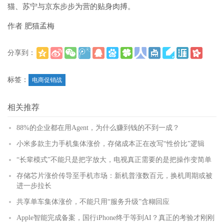
猫、苏宁与京东步步为营的贴身肉搏。
作者 肥猫孟梅
分享到：
(
)
更多
标签：
电商促销战
相关推荐
88%的企业都在用Agent，为什么赚到钱的不到一成？
小米多款主力手机集体涨价，存储成本正在改写“性价比”逻辑
“长辈模式”不能只是把字放大，电视真正需要的是把操作变简单
存储芯片涨价传导至手机市场：新机普涨数百元，换机周期或被
进一步拉长
共享单车集体涨价，不能只用“服务升级”含糊回应
Apple智能完成备案，国行iPhone终于等到AI？真正的考验才刚刚