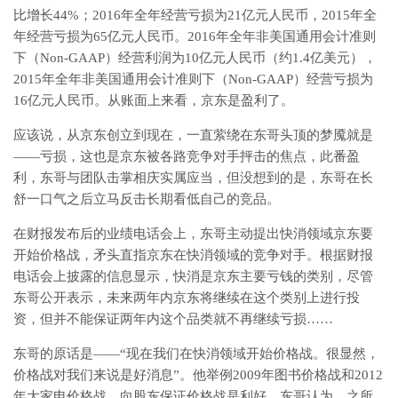
比增长44%；2016年全年经营亏损为21亿元人民币，2015年全
年经营亏损为65亿元人民币。2016年全年非美国通用会计准则
下（Non-GAAP）经营利润为10亿元人民币（约1.4亿美元），
2015年全年非美国通用会计准则下（Non-GAAP）经营亏损为
16亿元人民币。从账面上来看，京东是盈利了。
应该说，从京东创立到现在，一直萦绕在东哥头顶的梦魇就是
——亏损，这也是京东被各路竞争对手抨击的焦点，此番盈
利，东哥与团队击掌相庆实属应当，但没想到的是，东哥在长
舒一口气之后立马反击长期看低自己的竞品。
在财报发布后的业绩电话会上，东哥主动提出快消领域京东要
开始价格战，矛头直指京东在快消领域的竞争对手。根据财报
电话会上披露的信息显示，快消是京东主要亏钱的类别，尽管
东哥公开表示，未来两年内京东将继续在这个类别上进行投
资，但并不能保证两年内这个品类就不再继续亏损……
东哥的原话是——“现在我们在快消领域开始价格战。很显然，
价格战对我们来说是好消息”。他举例2009年图书价格战和2012
年大家电价格战，向股东保证价格战是利好。东哥认为，之所