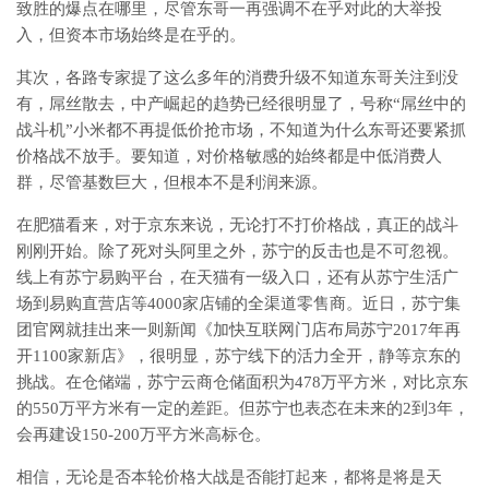
致胜的爆点在哪里，尽管东哥一再强调不在乎对此的大举投
入，但资本市场始终是在乎的。
其次，各路专家提了这么多年的消费升级不知道东哥关注到没
有，屌丝散去，中产崛起的趋势已经很明显了，号称“屌丝中的
战斗机”小米都不再提低价抢市场，不知道为什么东哥还要紧抓
价格战不放手。要知道，对价格敏感的始终都是中低消费人
群，尽管基数巨大，但根本不是利润来源。
在肥猫看来，对于京东来说，无论打不打价格战，真正的战斗
刚刚开始。除了死对头阿里之外，苏宁的反击也是不可忽视。
线上有苏宁易购平台，在天猫有一级入口，还有从苏宁生活广
场到易购直营店等4000家店铺的全渠道零售商。近日，苏宁集
团官网就挂出来一则新闻《加快互联网门店布局苏宁2017年再
开1100家新店》，很明显，苏宁线下的活力全开，静等京东的
挑战。在仓储端，苏宁云商仓储面积为478万平方米，对比京东
的550万平方米有一定的差距。但苏宁也表态在未来的2到3年，
会再建设150-200万平方米高标仓。
相信，无论是否本轮价格大战是否能打起来，都将是将是天