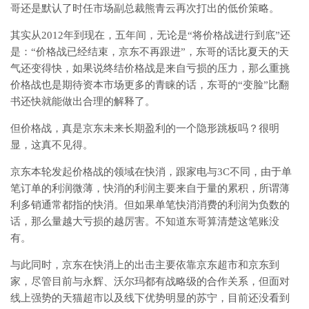
哥还是默认了时任市场副总裁熊青云再次打出的低价策略。
其实从2012年到现在，五年间，无论是“将价格战进行到底”还
是：“价格战已经结束，京东不再跟进”，东哥的话比夏天的天
气还变得快，如果说终结价格战是来自亏损的压力，那么重挑
价格战也是期待资本市场更多的青睐的话，东哥的“变脸”比翻
书还快就能做出合理的解释了。
但价格战，真是京东未来长期盈利的一个隐形跳板吗？很明
显，这真不见得。
京东本轮发起价格战的领域在快消，跟家电与3C不同，由于单
笔订单的利润微薄，快消的利润主要来自于量的累积，所谓薄
利多销通常都指的快消。但如果单笔快消消费的利润为负数的
话，那么量越大亏损的越厉害。不知道东哥算清楚这笔账没
有。
与此同时，京东在快消上的出击主要依靠京东超市和京东到
家，尽管目前与永辉、沃尔玛都有战略级的合作关系，但面对
线上强势的天猫超市以及线下优势明显的苏宁，目前还没看到