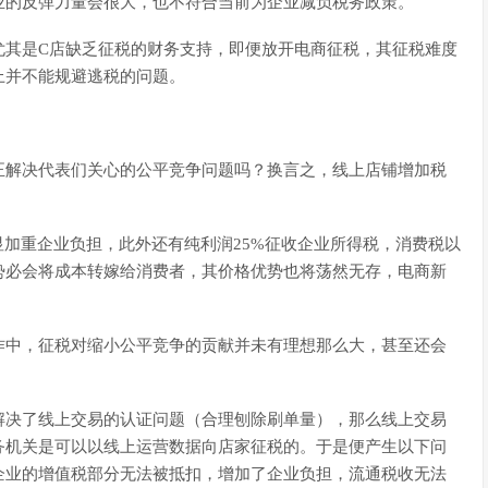
业的反弹力量会很大，也不符合当前为企业减负税务政策。
尤其是C店缺乏征税的财务支持，即便放开电商征税，其征税难度
上并不能规避逃税的问题。
正解决代表们关心的公平竞争问题吗？换言之，线上店铺增加税
显加重企业负担，此外还有纯利润25%征收企业所得税，消费税以
势必会将成本转嫁给消费者，其价格优势也将荡然无存，电商新
作中，征税对缩小公平竞争的贡献并未有理想那么大，甚至还会
解决了线上交易的认证问题（合理刨除刷单量），那么线上交易
务机关是可以以线上运营数据向店家征税的。于是便产生以下问
企业的增值税部分无法被抵扣，增加了企业负担，流通税收无法