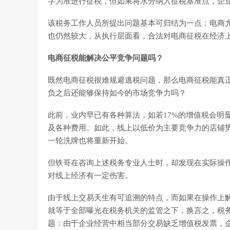
字为准进行征税，但如果将水分纳入征税基准点，企
该税务工作人员所提出问题基本可归结为一点：电商
也仍然较大，从执行层面看，合法对电商征税在经济
电商征税能解决公平竞争问题吗？
既然电商征税很难规避逃税问题，那么电商征税能真
负之后还能够保持如今的市场竞争力吗？
此前，业内早已有各种算法，如若17%的增值税会明
及各种费用。如此，线上以低价为主要竞争力的店铺
一轮洗牌也将重新开始。
但铁哥在咨询上述税务专业人士时，却发现在实际操
对线上经济有一定伤害。
由于线上交易天生有可追溯的特点，而如果在操作上
就等于全部曝光在税务机关的监管之下，换言之，税
题：由于企业经营中相当部分交易缺乏增值税发票，