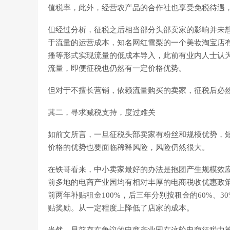
值税率，此外，经营农产品的合作社也享受免税待遇
但经过分析，征税之后相当部分头部卖家的影响并未
于流量的运营成本，知名网红雪梨的一个美妆淘宝店有
播等形式实现流量的低成本导入，此前有业内人士认为
流量，即便征税也仍然有一定价格优势。
但对于不擅长营销，依赖流量购买的卖家，征税后必
其二，寻求减税支持，度过难关
如前文所言，一旦征税头部卖家有粉丝和规模优势，
价格的优势也要面临稀释风险，风险仍然很大。
在铁哥看来，中小卖家最好的办法是抱团产生规模效
前多地的电商产业园均有相对丰厚的电商税收优惠政
前两年补贴租金100%，后三年分别按租金的60%、
贴奖励。从一定程度上降低了店家的成本。