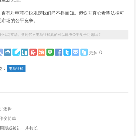
被重新关注。
是否有对电商征税规定我们尚不得而知。但铁哥真心希望法律可
现市场的公平竞争。
时代网立场。
蓝时代
»
电商征税真的可以解决公平竞争问题吗？
(
)
更多
签：
电商征税
”逻辑
作变简单
周期或被进一步拉长