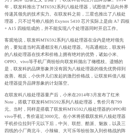
年，联发科推出了MT6592系列八核处理器，试图借产品向外界
传递其领先的技术实力。在联发科之前，三星也推出了八核处
理器，只不过号称八核的 Exynos 5410 芯片实际上是由 A7 四核
+ A15 四核组成的，并不能实现八个处理器同时开启工作。
客观地说，联发科MT6592系列八核处理器在业内是绝对领先
的，要知道当时高通都没有八核处理器。与高通相比，联发科
的八核处理器在技术和价格上拥有绝对的优势，诸如小米、
OPPO、vivo等手机厂商纷纷向联发科抛出了橄榄枝。遗憾的
是，联发科的品牌形象并没有因为八核处理器的领先优势得到
改善。相反，小伙伴儿们发起的激烈价格战，让联发科借八核
处理器提升品牌形象的计划落空。
在联发科八核处理器量产后，小米在2014年3月发布了红米
Note，搭载了联发科MT6592系列八核处理器，售价只有799
元。当时，同样是搭载了联发科MT6592八核处理器的OPPO和
vivo手机，售价逼近3000元。在小米将搭载联发科八核处理器
手机价位拉到千元以下后，中兴、联想、酷派、魅族，以及三
四线的小厂商北斗、小辣椒、大可乐等纷纷加入到价格战的阵