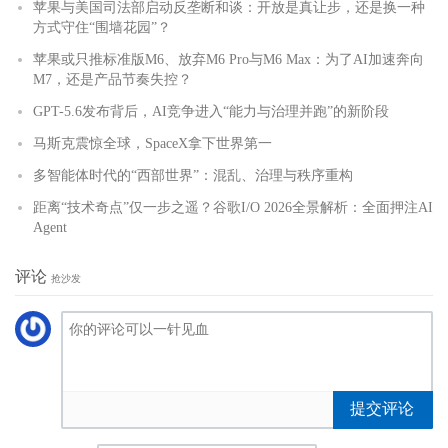
苹果与美国司法部启动反垄断和谈：开放是真让步，还是换一种
方式守住“围墙花园”？
苹果或只推标准版M6、放弃M6 Pro与M6 Max：为了AI加速奔向
M7，还是产品节奏失控？
GPT-5.6发布背后，AI竞争进入“能力与治理并跑”的新阶段
马斯克震惊全球，SpaceX拿下世界第一
多智能体时代的“西部世界”：混乱、治理与秩序重构
距离“技术奇点”仅一步之遥？谷歌I/O 2026全景解析：全面押注AI
Agent
评论
抢沙发
提交评论