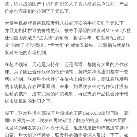
营，约八成的国产手机厂商都加入了真八核的竞争先烈，产品
价格也齐刷刷的拉到了千元以下。
大量手机品牌将搭载联发科八核处理器的手机卖到千元以下，
并且竞相比拼谁的价格更低，被寄予厚望的联发科MT6592八核
处理器因此成为“烂大街”的角色。相隔两年，联发科“山寨之
父”的帽子还没摘掉，“烂大街”的标签又被帖，罪魁祸首就是联
发科奇葩的市场机制。
在芯片领域，无论是英特尔，还是高通，都拥有大量的合作伙
伴。为了防止合作伙伴的低价倾销，英特尔和高通们都有一套
惩罚机制。联发科小伙伴们在价格上纷纷失控，意味着联发科
的市场机制存在严重漏洞。未来，如果联发科对合作伙伴没有
足够的威严，没有完善的约束机制，再优秀的产品也会死于糟
糕市场机制的利刃之下。
眼下，联发科进军高端芯片领域的王牌HelioX30出现问题，高
通835强势来袭，联发科再次错过了翻身的机会。在技术层面，
联发科的研发实力并不次于高通，但屡战屡败却依然没有撕掉
山寨、烂大街这些标签，联发科的确需要深入反思一下了。如