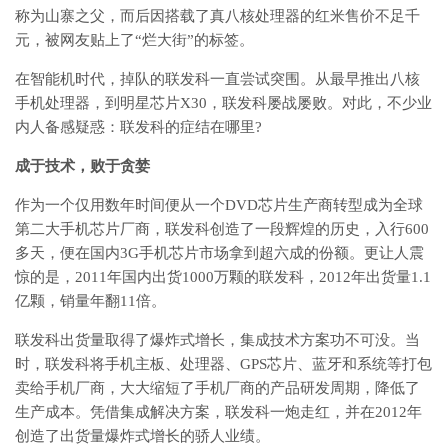
称为山寨之父，而后因搭载了真八核处理器的红米售价不足千
元，被网友贴上了“烂大街”的标签。
在智能机时代，掉队的联发科一直尝试突围。从最早推出八核
手机处理器，到明星芯片X30，联发科屡战屡败。对此，不少业
内人备感疑惑：联发科的症结在哪里?
成于技术，败于贪婪
作为一个仅用数年时间便从一个DVD芯片生产商转型成为全球
第二大手机芯片厂商，联发科创造了一段辉煌的历史，入行600
多天，便在国内3G手机芯片市场拿到超六成的份额。更让人震
惊的是，2011年国内出货1000万颗的联发科，2012年出货量1.1
亿颗，销量年翻11倍。
联发科出货量取得了爆炸式增长，集成技术方案功不可没。当
时，联发科将手机主板、处理器、GPS芯片、蓝牙和系统等打包
卖给手机厂商，大大缩短了手机厂商的产品研发周期，降低了
生产成本。凭借集成解决方案，联发科一炮走红，并在2012年
创造了出货量爆炸式增长的骄人业绩。