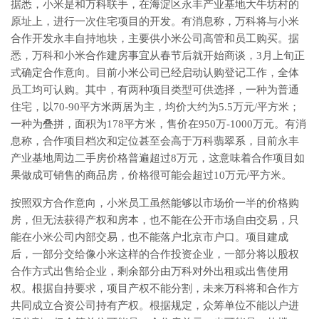
据悉，小米是和万科联手，在海淀区永丰产业基地大牛坊村的
原址上，进行一次住宅项目的开发。有消息称，万科将与小米
合作开发永丰自持地块，主要供小米公司高管和员工购买。据
悉，万科和小米合作建房事宜从春节后就开始商谈，3月上旬正
式确定合作意向。目前小米公司已经启动认购登记工作，全体
员工均可认购。其中，有两种项目类型可供选择，一种为普通
住宅，以70-90平方米两居为主，均价大约为5.5万元/平方米；
一种为叠拼，面积为178平方米，售价在950万-1000万元。有消
息称，合作项目档次和定位甚至会高于万科翡翠系，目前永丰
产业基地周边二手房价格普遍超过8万元，这意味着合作项目如
果做成可销售的商品房，价格很可能会超过10万元/平方米。
按照双方合作意向，小米员工虽然能够以市场价一半的价格购
房，但无法获得产权和房本，也不能在公开市场自由交易，只
能在小米公司内部交易，也不能落户北京市户口。项目建成
后，一部分交给像小米这样的合作投资企业，一部分将以股权
合作方式出售给企业，剩余部分由万科对外出租或出售使用
权。根据自持要求，项目产权不能分割，未来万科将和合作方
共同成立合资公司持有产权。根据规定，众筹单位不能以户进