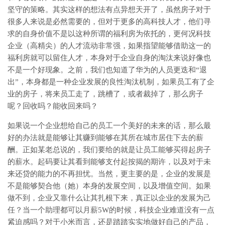
坚守的策略。其实这样的想法有点异想天开了，虽然房子对于
很多人来说是必然需要的，但对于更多的高科技人才，他们寻
求的自身价值不是以这种所谓的福利房为依托的，更何况科技
企业（高精尖）的人才流动非常强，如果指望能够借助这一的
福利房就可以留住人才，本身对于企业自身的淘汰来说好像也
不是一个好现象。之前，我们也知道了华为的人员更迭和“退
出”，本身都是一种企业发展的良性淘汰机制，如果员工有了企
业的房子，将来员工走了，跳槽了，或者裁掉了，那么房子
呢？回收吗？能收回来吗？
如果说一个企业想给自己的员工一个美好的未来的话，那么最
好的办法就是能够让其赚到能够在其所在城市居住下去的薪
酬。正如某老总说的，我们要给的就是让员工能够买得起房子
的薪水。起码要让其看到能够支付起按揭的期许，以及对于未
来还贷的能力的不再担忧。当然，更主要的是，企业的发展是
不是能够契合他（她）本身的发展空间，以及增值空间。如果
做不到，企业又靠什么让其扎根下来，真正以企业的发展为己
任？当一个助理都可以月薪5W的时候，科技企业难道没有一点
紧迫感吗？对于小米而言，还是踏踏实实地做好自己的产品，