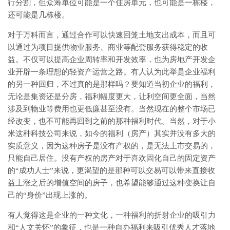
行分割，但众筹单位可能是一个住房单元，也可能是一栋楼，
还可能是几栋楼。
对于万科而言，通过合作可以快速回笼土地支出成本，而且可
以通过为项目提供物业服务、商业等配套服务获得稳定的收
益。不仅可以提高企业周转率和开发效率，也为房地产开发企
业开辟一条理想的轻资产运营之路。有人认为此举是企业福利
的另一种回归，不过真的是那样吗？要知道当初企业的福利，
无论是集资还是分房，福利幅度更大，让利空间更全面，当然
涉及到物业等费用也更低廉甚至没有。当然现在的整个市场已
经改变，也不可能再回到之前的那种福利时代。当然，对于小
米这种科技公司来说，如今的福利（房产）其实并没有多大的
实质意义，因为这种房子是没有产权的，是无法上市交易的，
只能自己居住。没有产权的房产对于喜欢固化自己的固定资产
的“成功人士”来说，更渴望的是那种可以交易可以带来直接收
益上涨之后的增值空间的房子，也希望能够通过这种变换让自
己的“身价”出现上涨的。
有人觉得这是企业的一种文化，一种福利的折射企业的吸引力
和“人文关怀”的象征，也是一种自办福利来吸引优秀人才落地