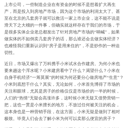
上市公司，一些制造企业在有资金的时候不是想着扩大再生
产，而是投入到房地产市场，因为这个市场的利润太大了。甚
至在北京的几套房子就可以救活一家上市企业，这不能不说是
滑天下之大稽的一件事，但确实就这样存在于我们的市场，于
是很多实体企业老总都发出了针对房地产市场的“呐喊”，如果
做实体的不如倒卖几套房子的话，那么谁还会去做实体经济？
也难怪我们重新认识到“房子是用来住的”，不是炒作的一种迫
切性。
近日，市场又爆出了万科携手小米试水合作建房。为何小米也
要来趟这个浑水呢？小米建房看中了什么？渴望什么？小米在
自身手机经济“一筹莫展”的时候为何还要分心做房地产“生意”？
小米到底想干什么？其实，无论如何，小米首先博得了市场的
关注和眼球，尤其是房子的价格仅仅是市场价的一半的时候，
人们的“热情”无疑会高涨许多，这时候小米无疑又借势营销一
把，这也一贯是小米擅长的地方，不放过任何被关注的机会，
这本身也是一种营销手段，在这方面，小米无疑是做到了相对
极致。毕竟人们会去了解小米为何可以卖那么便宜的房子？