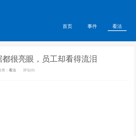
首页
事件
看法
数据都很亮眼，员工却看得流泪
分类：
看法
评论(0)