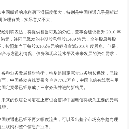
和中国联通的净利润下滑幅度很大，特别是中国联通几乎是断崖
司管理有关，实际意义不大。
明确表达，将提供相当可观的分红，董事会建议提升 2016 年
3 港元，连同已派发的中期股息每股1.489 港元，全年股息每股
平，按照相当于每股0.105港元的标准宣派2016年度股息。但是，
议如下：综合考虑盈利情况、债务和现金流水平及未来发展的资金需求，
，各种业务发展相对均衡，特别是固定宽带业务增长迅速，已经
面，中国移动有线宽带客户达7762万户，中国电信有线宽带用
中国的固定宽带已经形成了三家齐头并进的新格局。
，未来的铁塔公司潜在上市也会使得中国电信将成为主要的受惠
反弹。
中国联通也已经不再大幅度流失，可以看出整个市场竞争趋向理
向互联网和整个信息产业看。