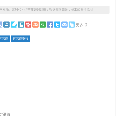
网立场。
蓝时代
»
运营商2016财报：数据都很亮眼，员工却看得流泪
(
)
更多
运营商
运营商财报
”逻辑