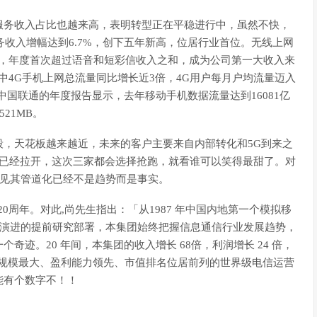
服务收入占比也越来高，表明转型正在平稳进行中，虽然不快，
务收入增幅达到6.7%，创下五年新高，位居行业首位。无线上网
.2%，年度首次超过语音和短彩信收入之和，成为公司第一大收入来
中4G手机上网总流量同比增长近3倍，4G用户每月户均流量迈入
中国联通的年度报告显示，去年移动手机数据流量达到16081亿
21MB。
，天花板越来越近，未来的客户主要来自内部转化和5G到来之
幕已经拉开，这次三家都会选择抢跑，就看谁可以笑得最甜了。对
可见其管道化已经不是趋势而是事实。
20周年。对此,尚先生指出：「从1987 年中国内地第一个模拟移
5G 演进的提前研究部署，本集团始终把握信息通信行业发展趋势，
迹。20 年间，本集团的收入增长 68倍，利润增长 24 倍，
客户规模最大、盈利能力领先、市值排名位居前列的世界级电信运营
能有个数字不！！