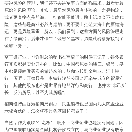
要说风险的管理，我们还不去讲军事方面的强需求，就看看最
原始的风险理论。其实，最早对风险最有体验的一定是物流，
或者更直接点是航海。一批货能不能进，路上运输会不会成危
险，这些都是商业必然考虑的，更不要上茫茫大海上的原始海
运，更是风险重重，所以，我们看到，这些方面的风险管理走
在了最前沿，后来才催生了金融的需求，风险就转移嫁接到了
金融业务上。
至于银行业，也许时总的秘书在写稿子的时候忘记了，很多银
行其实都是实业开办的。比如，中国很原始的钱庄、银号，基
本都是经商做买卖的做起来的，从商业转到金融业。汇丰银
行，厉吧，开始只是一家铁行轮船公司监理牵头成立的贸易洋
行，其他的股东也都是世界各地的洋行和商行，也并未“非己所
长，反为所累，甚至为其所噬”。
招商银行由香港招商局创办，民生银行也是国内几大商业企业
老板合伙的，怎么就不具备基因和积累了？
当然，作为银联的“老板”，瞧不上商业企业也是没有问题，因
为中国银联确实是金融机构合伙成立的，与商业企业没有股东