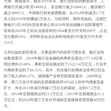
大潮。数据显示，截至2016年末，银行业协会的数据显示，工
商银行共减少柜员14090人，农业银行减少10843人，建设银行
减少30007人，中国银行则未披露数据。从2014年的减员1.7万
余人到2016年的骤减5万余人。与此同时，国外也如此。法国巴
黎银行3月20日向其投资者公布2020年前的战略计划部署细节，
宣布在2020年之前从法国原有的1964家支行中关闭200个，占总
支行数的10%，并同时还会从比利时现有的785家支行中关闭
153个。
之所以如此剧烈变化，主要是用户的使用习惯在变。银行业协
会数据显示，2016年银行业金融机构离柜交易达1777.14亿笔，
同比增长63.68%，离柜交易金额达到了1522.54万亿元，行业平
均离柜率达到了84.31%，其中，民生银行的离柜业务率已经达
到了惊人的99.27%。据前瞻产业研究院报告显示，2009年以
来，第三方支付市场的交易规模保持50%以上的年均增速迅速
扩大，并在2013年成功突破17万亿元的基础，达到17.2万亿
元，2014年交易规模达到23.3万亿元；2015年交易规模达31.2
万亿元；到2020年第三方支付市场的交易规模有望突破48万亿
元。