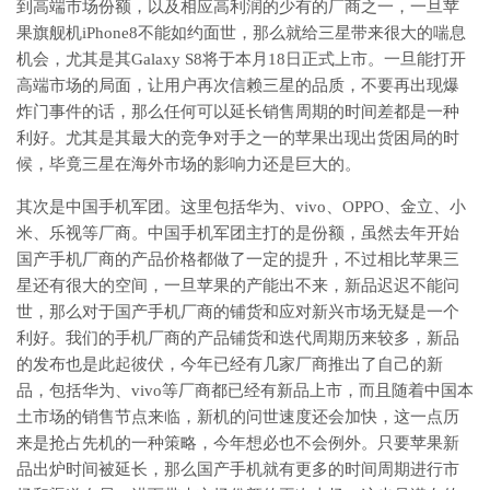
到高端市场份额，以及相应高利润的少有的厂商之一，一旦苹
果旗舰机iPhone8不能如约面世，那么就给三星带来很大的喘息
机会，尤其是其Galaxy S8将于本月18日正式上市。一旦能打开
高端市场的局面，让用户再次信赖三星的品质，不要再出现爆
炸门事件的话，那么任何可以延长销售周期的时间差都是一种
利好。尤其是其最大的竞争对手之一的苹果出现出货困局的时
候，毕竟三星在海外市场的影响力还是巨大的。
其次是中国手机军团。这里包括华为、vivo、OPPO、金立、小
米、乐视等厂商。中国手机军团主打的是份额，虽然去年开始
国产手机厂商的产品价格都做了一定的提升，不过相比苹果三
星还有很大的空间，一旦苹果的产能出不来，新品迟迟不能问
世，那么对于国产手机厂商的铺货和应对新兴市场无疑是一个
利好。我们的手机厂商的产品铺货和迭代周期历来较多，新品
的发布也是此起彼伏，今年已经有几家厂商推出了自己的新
品，包括华为、vivo等厂商都已经有新品上市，而且随着中国本
土市场的销售节点来临，新机的问世速度还会加快，这一点历
来是抢占先机的一种策略，今年想必也不会例外。只要苹果新
品出炉时间被延长，那么国产手机就有更多的时间周期进行市