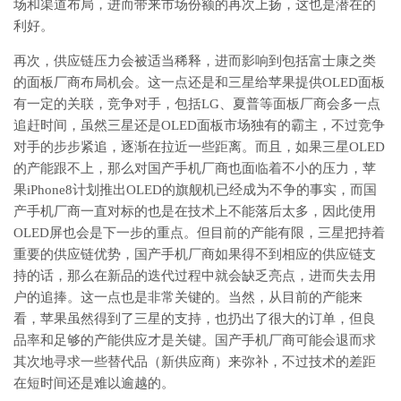
场和渠道布局，进而带来市场份额的再次上扬，这也是潜在的
利好。
再次，供应链压力会被适当稀释，进而影响到包括富士康之类
的面板厂商布局机会。这一点还是和三星给苹果提供OLED面板
有一定的关联，竞争对手，包括LG、夏普等面板厂商会多一点
追赶时间，虽然三星还是OLED面板市场独有的霸主，不过竞争
对手的步步紧追，逐渐在拉近一些距离。而且，如果三星OLED
的产能跟不上，那么对国产手机厂商也面临着不小的压力，苹
果iPhone8计划推出OLED的旗舰机已经成为不争的事实，而国
产手机厂商一直对标的也是在技术上不能落后太多，因此使用
OLED屏也会是下一步的重点。但目前的产能有限，三星把持着
重要的供应链优势，国产手机厂商如果得不到相应的供应链支
持的话，那么在新品的迭代过程中就会缺乏亮点，进而失去用
户的追捧。这一点也是非常关键的。当然，从目前的产能来
看，苹果虽然得到了三星的支持，也扔出了很大的订单，但良
品率和足够的产能供应才是关键。国产手机厂商可能会退而求
其次地寻求一些替代品（新供应商）来弥补，不过技术的差距
在短时间还是难以逾越的。