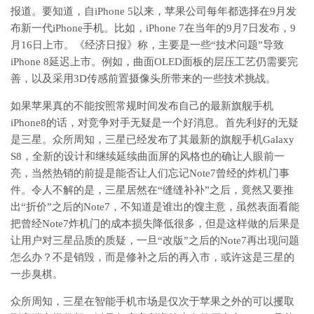
报道。要知道，自iPhone 5以来，苹果公司每年都选择在9月发
布新一代iPhone手机。比如，iPhone 7在当年的9月7日发布，9
月16日上市。《经济日报》称，主要是一些“技术问题”导致
iPhone 8延迟上市。例如，曲面OLED面板的层压工艺仍需要完
善，以及采用3D传感前置摄像头所带来的一些技术挑战。
如果苹果真的不能按照常规时间发布自己的最新旗舰手机
iPhone8的话，对竞争对手无疑是一个好消息。首先利好的无疑
是三星。众所周知，三星已经发布了其最新的旗舰手机Galaxy
S8，全新的设计和继续延续曲面屏的风格也的确让人眼前一
亮，当然热销的前提是能否让人们忘记Note7曾经的炸机门事
件。令人不解的是，三星居然在“缝缝补补”之后，竟然又要推
出“折价”之后的Note7，不知道是谁出的馊主意，虽然表面看能
把曾经Note7炸机门的成本损失降低很多，但是这样做的后果是
让用户对三星品质的质疑，一旦“改版”之后的Note7再出现问题
怎么办？不是销毁，而是修补之后的再入市，或许这是三星的
一步臭棋。
众所周知，三星在智能手机市场是仅次于苹果之外的可以攫取