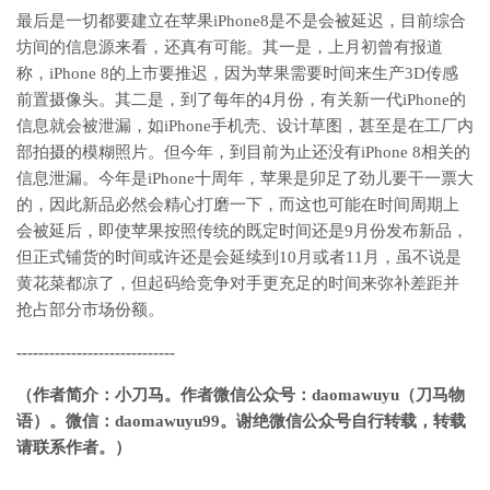
最后是一切都要建立在苹果iPhone8是不是会被延迟，目前综合
坊间的信息源来看，还真有可能。其一是，上月初曾有报道
称，iPhone 8的上市要推迟，因为苹果需要时间来生产3D传感
前置摄像头。其二是，到了每年的4月份，有关新一代iPhone的
信息就会被泄漏，如iPhone手机壳、设计草图，甚至是在工厂内
部拍摄的模糊照片。但今年，到目前为止还没有iPhone 8相关的
信息泄漏。今年是iPhone十周年，苹果是卯足了劲儿要干一票大
的，因此新品必然会精心打磨一下，而这也可能在时间周期上
会被延后，即使苹果按照传统的既定时间还是9月份发布新品，
但正式铺货的时间或许还是会延续到10月或者11月，虽不说是
黄花菜都凉了，但起码给竞争对手更充足的时间来弥补差距并
抢占部分市场份额。
-----------------------------
（作者简介：小刀马。作者微信公众号：daomawuyu
（刀马物
语）。微信：daomawuyu99
。谢绝微信公众号自行转载，转载
请联系作者。）