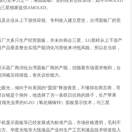
核心竞争力之一，液晶面板产业的投资也在加强，如今AMOLED
由三星独家提供AMOLED。
以及企业从上下游供应链、专利收入建立壁垒，台湾面板厂的竞
板厂大多只生产经营面板，并未向韩企三星、LG那样从上下游产
游产品垂直整合实现产能消化与营收来冲抵风险。所以在当前，
显示器厂商消化台湾面板厂商的产能，但随着市场需求饱和，台
利润被压得很低，丧失议价能力。
眼光，倾向于向美国的“盟国”释放善意，不懂得在商言商，导
郭台铭是个例外，他选择了另一条联日抗韩的路子，生产苹果
下夏普领先业界的IGZO（氧化铟镓锌）面板显示技术，与三星
手机显示面板等已经发展成为标准产品，市场价格透明，毛利不
东方、华星光电等大陆液晶产业对生产工艺和液晶技术研发投入