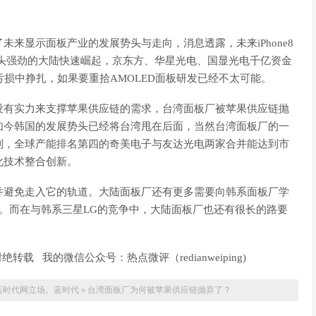
来显示面板产业的发展势头与走向，消息透露，未来iPhone8
势头强劲的大陆快速崛起，京东方、华星光电、国显光电千亿资金
在亏损中挣扎，如果要重拾AMOLED面板研发已经不太可能。
没有实力来支撑苹果供应链的需求，台湾面板厂被苹果供应链抛
如今韩国的发展势头已经将台湾甩在后面，当然台湾面板厂的一
到，全球产能排名第四的奇美电子与友达光电两家合并能达到市
化技术整合创新。
并避免走入它的轨道。大陆面板厂还有更多需要向韩系面板厂学
面。而在与韩系三星LG的竞争中，大陆面板厂也还有很长的路要
 我的微信公众号：热点微评（redianweiping)
蓝时代网立场。
蓝时代
»
台湾面板厂为何被苹果供应链抛弃了？