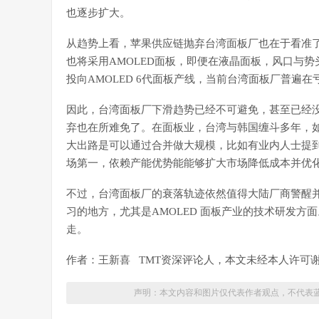
也逐步扩大。
从趋势上看，苹果供应链抛弃台湾面板厂也在于看准了未
也将采用AMOLED面板，即便在液晶面板，风口与
投向AMOLED 6代面板产线，当前台湾面板厂普遍
因此，台湾面板厂下滑趋势已经不可避免，甚至已经
弃也在所难免了。在面板业，台湾与韩国缠斗多年，
大出路是可以通过合并做大规模，比如有业内人士提
场第一，依赖产能优势能能够扩大市场降低成本并优
不过，台湾面板厂的衰落轨迹依然值得大陆厂商警醒
习的地方，尤其是AMOLED 面板产业的技术研发方
走。
作者：王新喜 TMT资深评论人，本文未经本人许可谢绝转载
声明：本文内容和图片仅代表作者观点，不代表