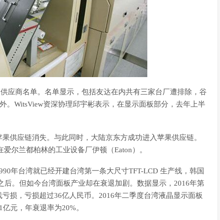
0家供应商名单。名单显示，包括友达在内共有三家台厂遭排除，谷
。WitsView资深协理邱宇彬表示，在显示面板部分，去年上半
苹果供应链消失。与此同时，大陆京东方成功进入苹果供应链。
爱尔兰都柏林的工业设备厂伊顿（Eaton）。
0年台湾就已经开建台湾第一条大尺寸TFT-LCD 生产线，韩国
年之后。但如今台湾面板产业却在衰退加剧。数据显示，2016年第
亏损，亏损超过36亿人民币。2016年二季度台湾液晶显示面板
.41亿元，年衰退率为20%。