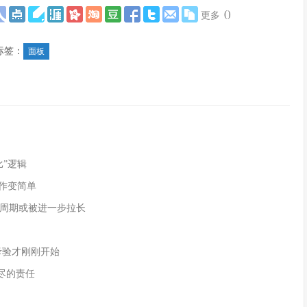
(
)
更多
标签：
面板
”逻辑
作变简单
周期或被进一步拉长
的考验才刚刚开始
尽的责任