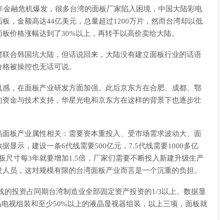
8年金融危机爆发，很多台湾的面板厂家陷入困境，中国大陆彩电
板，金额高达44亿美元，总量超过1200万片，然而台湾却以低
板价格涨幅达到了30%以上，再转手以高价卖给大陆。
湾联合韩国坑大陆，但话说回来，大陆没有建立面板行业的话语
价格被操控也无话可说。
机感，在面板产业研发方面加强。此后京东方在合肥、成都、鄂
的资金与技术支持，华星光电和京东方在这样的背景下也逐步壮
晶面板产业属性相关：需要资本重投入、受市场需求波动大、面
示，建设一条6代线需要500亿元，7.5代线需要1000多亿
面板尺寸每3年就要增加1.5倍，厂家们需要不断投入新建升级生产
发人员，这对规模有限的台湾面板产业而言是一个沉重的负担。
产线的投资占同期台湾制造业全部固定资产投资的1/3以上。数据显
晶电视组装和至少50%以上的液晶显视器组装，以上三项，面板就