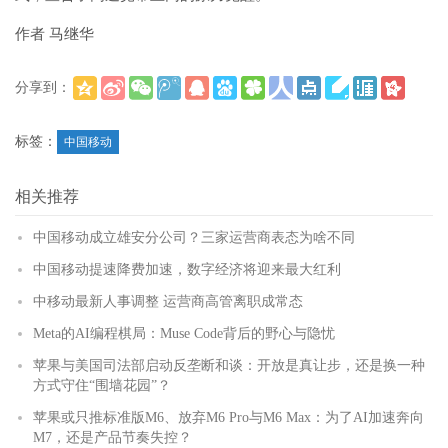
作者 马继华
分享到：
(
)
更多
标签：
中国移动
相关推荐
中国移动成立雄安分公司？三家运营商表态为啥不同
中国移动提速降费加速，数字经济将迎来最大红利
中移动最新人事调整 运营商高管离职成常态
Meta的AI编程棋局：Muse Code背后的野心与隐忧
苹果与美国司法部启动反垄断和谈：开放是真让步，还是换一种
方式守住“围墙花园”？
苹果或只推标准版M6、放弃M6 Pro与M6 Max：为了AI加速奔向
M7，还是产品节奏失控？