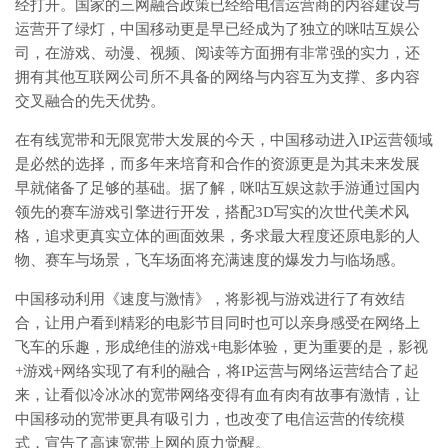
经打开。国家的三网融合政策已经给电信运营商的内容建设与
运营开了绿灯，中国移动更是早已经成为了独立的咪咕互娱公
司，在游戏、动漫、视频、阅读等方面拥有非常强的实力，还
拥有其他互联网公司所不具备的网络与内容互为支撑、多内容
交叉融合的先天优势。
在有线宽带和无限宽带大发展的今天，中国移动进入IP运营领域
是必然的选择，而多年来培育和合作的资源更是为其未来发展
早就储备了足够的基础。据了解，咪咕互娱这款手游通过国内
领先的赛车游戏引擎进行开发，搭配3D写实的次世代美术风
格，追求更真实立体的画面效果，务求最大程度还原电影的人
物、赛车与场景，飞车场面将充满速度的爆发力与临场感。
中国移动利用《速度与激情》，将影视与游戏进行了有效结
合，让用户看到精彩的电影节目同时也可以亲身感受在网络上
飞车的乐趣，形成绝佳的游戏+电影体验，更为重要的是，影视
+游戏+网络实现了有利的融合，将IP运营与网络运营结合了起
来，让看似冷冰冰的宽带网络变得有血有肉有故事有激情，让
中国移动的宽带更具有吸引力，也改变了电信运营的传统模
式，宣告了高速宽带上网的原力觉醒。