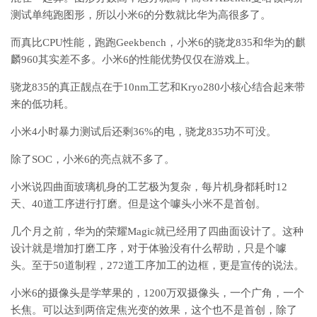
测试单纯跑图形，所以小米6的分数就比华为高很多了。
而真比CPU性能，跑跑Geekbench，小米6的骁龙835和华为的麒
麟960其实差不多。小米6的性能优势仅仅在游戏上。
骁龙835的真正靓点在于10nm工艺和Kryo280小核心结合起来带
来的低功耗。
小米4小时暴力测试后还剩36%的电，骁龙835功不可没。
除了SOC，小米6的亮点就不多了。
小米说四曲面玻璃机身的工艺极为复杂，每片机身都耗时12
天、40道工序进行打磨。但是这个噱头小米不是首创。
几个月之前，华为的荣耀Magic就已经用了四曲面设计了。这种
设计就是增加打磨工序，对于体验没有什么帮助，只是个噱
头。至于50道制程，272道工序加工的边框，更是宣传的说法。
小米6的摄像头是学苹果的，1200万双摄像头，一个广角，一个
长焦。可以达到两倍定焦光变的效果，这个也不是首创，除了