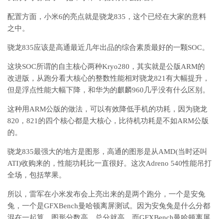
配置方面，小米6的亮点就是骁龙835，这个已经在大家的意料
之中。
骁龙835应该是高通最近几年出品的综合素质最好的一颗SOC。
这块SOC所谓的自主核心两种Kryo280，其实就是公版ARM的
改进版，从跑分看大核心的整数性能相对骁龙821有大幅提升，
但是浮点性能大幅下降，和华为的麒麟960几乎没有什么区别。
这种用ARM公版的做法，可以有效降低手机的功耗，因为骁龙
820，821的四个核心都是大核心，比待机功耗是不如ARM公版
的。
骁龙835最强大的地方是图形，高通的图形是从AMD(当时还叫
ATI)收购来的，性能功耗比一直很好。这次Adreno 540性能吊打
全场，包括苹果。
所以，雷军在小米发布会上亮出来的是两个跑分，一个是安兔
兔，一个是GFXBench曼哈顿离屏测试。因为安兔兔是什么分都
混在一起算。图形分数高，总分就高，而GFXBench曼哈顿离屏