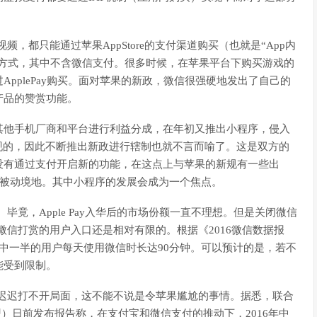
频，都只能通过苹果AppStore的支付渠道购买（也就是“App内
等支付方式，其中不含微信支付。很多时候，在苹果平台下购买游戏的
pplePay购买。面对苹果的新政，微信很强硬地发出了自己的
产品的赞赏功能。
其他手机厂商和平台进行利益分成，在年初又推出小程序，侵入
现的，因此不断推出新政进行辖制也就不言而喻了。这是双方的
没有通过支付开启新的功能，在这点上与苹果的新规有一些出
于被动境地。其中小程序的发展会成为一个焦点。
措。毕竟，Apple Pay入华后的市场份额一直不理想。但是关闭微信
通过微信打赏的用户入口还是相对有限的。根据《2016微信数据报
，其中一半的用户每天使用微信时长达90分钟。可以预计的是，若不
能受到限制。
ay却迟迟打不开局面，这不能不说是令苹果尴尬的事情。据悉，联合
”（优于现金联盟）日前发布报告称，在支付宝和微信支付的推动下，2016年中