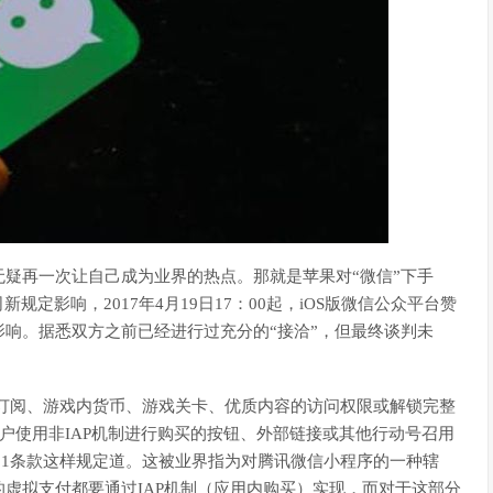
疑再一次让自己成为业界的热点。那就是苹果对“微信”下手
定影响，2017年4月19日17：00起，iOS版微信公众平台赞
响。据悉双方之前已经进行过充分的“接洽”，但最终谈判未
：订阅、游戏内货币、游戏关卡、优质内容的访问权限或解锁完整
客户使用非IAP机制进行购买的按钮、外部链接或其他行动号召用
.1.1条款这样规定道。这被业界指为对腾讯微信小程序的一种辖
虚拟支付都要通过IAP机制（应用内购买）实现，而对于这部分