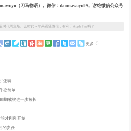
awuyu
（刀马物语）。微信：daomawuyu99
。谢绝微信公众号
蓝时代网立场。
蓝时代
»
苹果震慑微信，有利于Apple Pay吗？
(
)
更多
”逻辑
作变简单
周期或被进一步拉长
的考验才刚刚开始
尽的责任