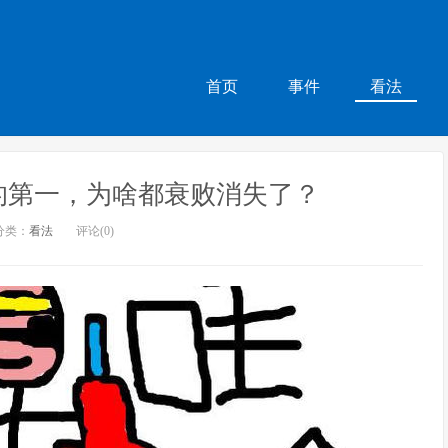
首页
事件
看法
的第一，为啥都衰败消失了？
分类：
看法
评论(0)