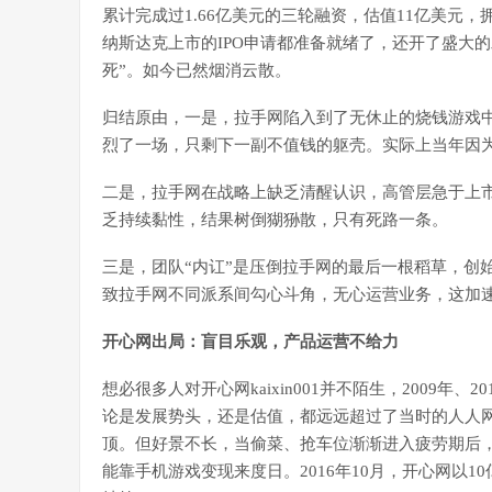
累计完成过1.66亿美元的三轮融资，估值11亿美元
纳斯达克上市的IPO申请都准备就绪了，还开了盛大
死”。如今已然烟消云散。
归结原由，一是，拉手网陷入到了无休止的烧钱游戏
烈了一场，只剩下一副不值钱的躯壳。实际上当年因
二是，拉手网在战略上缺乏清醒认识，高管层急于上
乏持续黏性，结果树倒猢狲散，只有死路一条。
三是，团队“内讧”是压倒拉手网的最后一根稻草，创
致拉手网不同派系间勾心斗角，无心运营业务，这加
开心网出局：盲目乐观，产品运营不给力
想必很多人对开心网kaixin001并不陌生，2009
论是发展势头，还是估值，都远远超过了当时的人人
顶。但好景不长，当偷菜、抢车位渐渐进入疲劳期后
能靠手机游戏变现来度日。2016年10月，开心网以