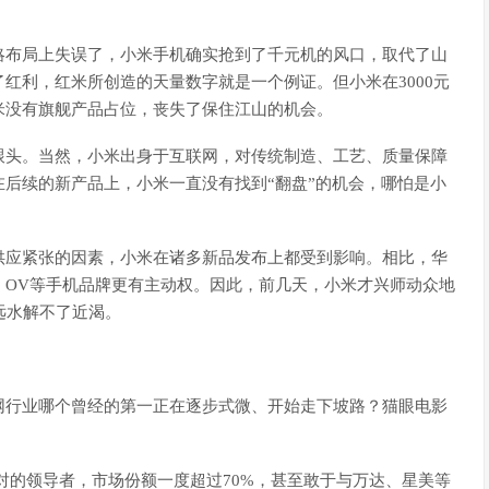
略布局上失误了，小米手机确实抢到了千元机的风口，取代了山
红利，红米所创造的天量数字就是一个例证。但小米在3000元
米没有旗舰产品占位，丧失了保住江山的机会。
跟头。当然，小米出身于互联网，对传统制造、工艺、质量保障
后续的新产品上，小米一直没有找到“翻盘”的机会，哪怕是小
。
供应紧张的因素，小米在诸多新品发布上都受到影响。相比，华
、OV等手机品牌更有主动权。因此，前几天，小米才兴师动众地
远水解不了近渴。
网行业哪个曾经的第一正在逐步式微、开始走下坡路？猫眼电影
上绝对的领导者，市场份额一度超过70%，甚至敢于与万达、星美等