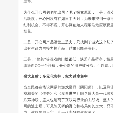
结符。
为什么开心网匆匆地出局了呢？探究原因，一是，游
活跃度，开心网没有在如日中天时，为未来找到一条
红利机会。不得不说，开心网创始人程炳浩最应该反
烟花。
二是，开心网产品运营上乏力，只找到了游戏这个切
出有生命力的接力棒产品，结果只能是等死。
三是，“偷菜”等游戏的门槛很低，缺乏产品壁垒，极
纷纷向QQ平台迁移，开心网的用户被分流。可以说
盛大衰败：多元化失控，权力过度集中
当全民都在热议网易的游戏爆品《阴阳师》，以及腾
戏相关的《传奇》和《魔兽世界》吗？盛大是一代游戏
跌落神坛，盛大也远离了互联网行业的主战场。盛大的
网的迪士尼，可见陈天桥的野心和格局何其之大，只
力，战略飘忽不定，让一代枭雄黯然谢幕了。