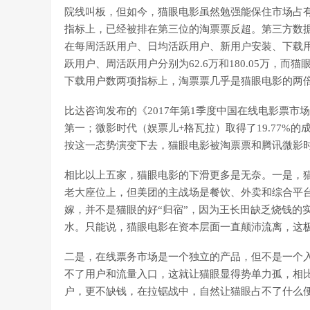
院线叫板，但如今，猫眼电影虽然勉强能保住市场占
指标上，已经被排在第三位的淘票票反超。第三方数据公司Qu
在每周活跃用户、日均活跃用户、新用户安装、下载用
跃用户、周活跃用户分别为62.6万和180.05万，而猫
下载用户数两项指标上，淘票票几乎是猫眼电影的两
比达咨询发布的《2017年第1季度中国在线电影票市场
第一；微影时代（娱票儿+格瓦拉）取得了19.77%的
按这一态势演变下去，猫眼电影被淘票票和腾讯微影
相比以上五家，猫眼电影的下滑更多是无奈。一是，
老大座位上，但美团的主战场是餐饮、外卖和综合平
嫁，并不是猫眼的好“归宿”，因为王长田缺乏烧钱的
水。只能说，猫眼电影在资本层面一直颠沛流离，这
二是，在线票务市场是一个独立的产品，但不是一个
不了用户和流量入口，这就让猫眼显得势单力孤，相
户，更不缺钱，在拉锯战中，自然让猫眼占不了什么