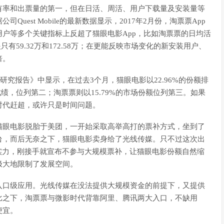
有率和出票量的第一，但在日活、周活、用户下载量及安装量等
est Mobile的最新数据显示，2017年2月份，淘票票App
户等多个关键指标上反超了猫眼电影App，比如淘票票的日均活
眼只有59.32万和172.58万；在更能反映市场变化的新安装用户、
倍。
研究报告》中显示，在过去3个月，猫眼电影以22.96%的份额排
成绩，位列第二；淘票票则以15.79%的市场份额位列第三。如果
时代赶超，或许只是时间问题。
猫眼电影脱胎于美团，一开始采取高举高打的票补方式，坐到了
台，而后无奈之下，猫眼电影卖身给了光线传媒。只不过这次出
实力，刚接手就宣布不参与大规模票补，让猫眼电影份额自然缩
极大地限制了发展空间。
入口级应用。光线传媒在没法提供大规模资金的前提下，又提供
比之下，淘票票与微影时代背靠阿里、腾讯两大入口，不缺用
便宜。