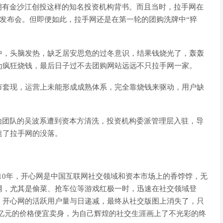
，拥有金沙江创投这样的知名投资机构背书。而且当时，拉手网在
的发布会。但即便如此，拉手网还是在第一轮的团购洗牌中“猝
中，头脑发热，缺乏居安思危的过冬意识，结果钱烧光了，轰轰
为疯狂烧钱，最后日子过不去团购网站远远不只拉手网一家。
市套现，运营上未能形成成熟体系，完全靠烧钱来驱动，用户缺
始团队的吴波系遭到资本方清洗，投资机构委派管理层入驻，导
速了拉手网的没落。
年、2010年，开心网是中国互联网社交领域和资本市场上的香饽饽，无
网，尤其是偷菜、抢车位等游戏红极一时，迅速在社交领域登
，开心网的活跃用户量与日递减，最终从社交版图上消失了，只
10亿元的价格便宜卖身，为自己辉煌的社交生涯画上了不光彩的终