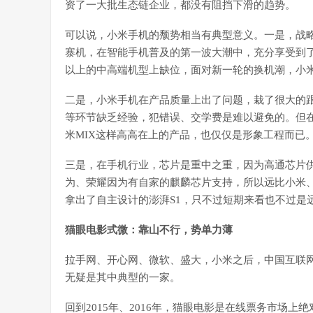
资了一大批生态链企业，都没有阻挡下滑的趋势。
可以说，小米手机的颓势相当有典型意义。一是，战
寨机，在智能手机普及的第一波大潮中，充分享受到了
以上的中高端机型上缺位，面对新一轮的换机潮，小
二是，小米手机在产品质量上出了问题，栽了很大的
等环节缺乏经验，犯错误、交学费是难以避免的。但在
米MIX这样高高在上的产品，也仅仅是形象工程而已
三是，在手机行业，芯片是重中之重，因为高通芯片
为、荣耀因为有自家的麒麟芯片支持，所以远比小米
拿出了自主设计的澎湃S1，只不过短期来看也不过是
猫眼电影式微：靠山不行，势单力薄
拉手网、开心网、微软、盛大，小米之后，中国互联
无疑是其中典型的一家。
回到2015年、2016年，猫眼电影是在线票务市场