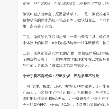
览器、360浏览器、百度浏览器等几乎垄断了市场，I
微软IE被挤出舞台，原因更简单了。一是，微软很难
粗和极高的操作系统市场占有率，微软就像上一个时
果一点点丢了市场。
二是，微软缺乏互联网思维，一直沿袭着工具、软件
来体验上的惊喜，IE浏览器功能单一且体验糟糕，被
三是，IE浏览器是PC时代的产物，靠着操作系统的捆
车的优势丧失了，与此同时微软IE却未能在云端服务
的价值，更成为了微软IE浏览器的掘墓人。
小米手机不再光鲜：战略失误、产品质量不过硬
一句“专注、极致、口碑、快”的互联网秘诀，让小米
产品上，小米抓住了性价比和千元机的机会，凭借着口
峰时期估值高达450亿美元，几乎被很多企业奉为神
今不论是OPPO、vivo两大军团，还是华为荣耀的