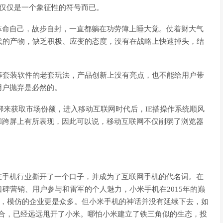
E仅仅是一个象征性的符号而已。
革命自己，故步自封，一直都躺在功劳簿上睡大觉。仗着财大气
代的产物，缺乏积极、应变的态度，没有在战略上快速掉头，结
等套装软件的老套玩法，产品创新上没有亮点，也不能给用户带
用户抛弃是必然的。
绑来获取市场份额，进入移动互联网时代后，IE搭操作系统顺风
和跨屏上有所表现，因此可以说，移动互联网不仅削弱了浏览器
在手机行业撕开了一个口子，并成为了互联网手机的代名词。在
碑营销、用户参与和雷军的个人魅力，小米手机在2015年的巅
话，模仿的企业更是众多。但小米手机的神话并没有延续下去，如
双组合，已经远远甩开了小米。哪怕小米建立了铁三角似的生态，投