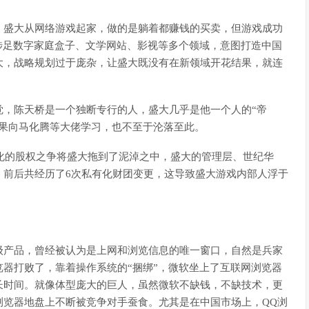
，盛大从网络游戏起家，做的是躺着都赚钱的买卖，但游戏成功
涉足数字家庭盒子、文学网站、影视等多个领域，意图打造中国
大，战略规划过于庞杂，让盛大既没有在新领域开花结果，就连
觉，陈天桥是一个独断专行的人，盛大几乎是他一个人的“帝
如果向马化腾等大佬学习，也不至于沦落至此。
有化的股权之争将盛大拖到了泥淖之中，盛大的管理层、世纪华
，前后共经历了6次私有化财团变更，这导致盛大游戏内部人浮于
级产品，曾经被认为是上网和浏览信息的唯一窗口，自然是兵家
器打败了，靠着操作系统的“捆绑”，微软坐上了互联网浏览器
长时间。就像体型庞大的巨人，虽然微软不缺钱，不缺技术，更
浏览器地盘上不断被竞争对手蚕食。尤其是在中国市场上，QQ浏