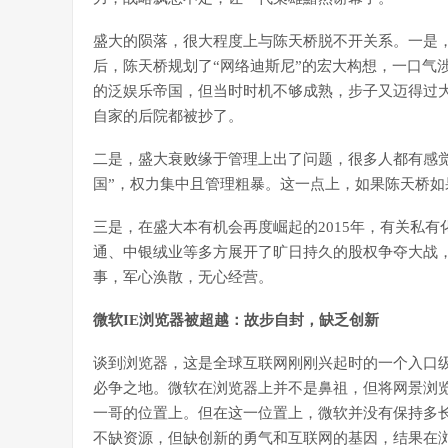
盛大的陨落，很大程度上与陈天桥脱不开关系。一是
后，陈天桥规划了“网络迪斯尼”的宏大构想，一口气
的泛娱乐帝国，但当时时机不够成熟，步子又迈得过
自家的后院都被抄了。
二是，盛大衰败缘于管理上出了问题，很多人都有感
国”，权力集中且管理粗暴。这一点上，如果陈天桥
三是，在盛大本有机会再度崛起的2015年，有关私
通、中银绒业等多方展开了旷日持久的股权争夺大战
事，军心涣散，无心经营。
微软IE
浏览器被超越：故步自封，缺乏创新
谈到浏览器，这是全球互联网刚刚兴起时的一个入口
必争之地。微软在浏览器上并不是鼻祖，但将网景浏览
一哥的位置上。但在这一位置上，微软并没有保持多
不缺资源，但缺创新的勇气和互联网的基因，结果在