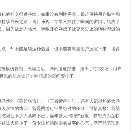
戏化的社交很难持续，如果没有刚性需求，很难保持用户黏性和
可持续成长之路，盲目乐观，结果只抓住了瞬间的窗口，错失了
思，因为缺乏大格局，导致开心网成了社交历史上的转瞬即逝的
入点，却不能延续这种热度，也不能将海量用户沉淀下来，培育
易被模仿复制，火爆之后，腾讯迅速跟进，推出了QQ农场，用户
，腾讯的加入让开心网腾挪的空间变小了。
讯游戏的《英雄联盟》、《王者荣耀》时，还有人记得和盛大游
人永恒的烙印，曾是网游行业里绝对的NO1，可惜其数年前就
结局让不少人嘘唏不已，当年盛大“偷袭”新浪，梦想成为互联
不过陈天桥少了一份专注和踏踏实实做事的心态，新产品表现乏