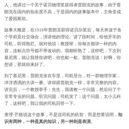
人，他讲过一个关于诺贝物理奖获得者普朗克的故事，由于普
朗克在国内的知名度不高，于是国内的故事版本中，主角变成
了爱因斯坦。
故事大概是，在1918年普朗克获得诺贝尔奖后，每天奔波于各
个学府及社交场合，演讲他的理论。讲了段时间，给他开车的
司机，听得熟烂。就对他说：教授呀，你每次都讲一样的内
容，连标点符号都不带改动的。我都听熟了，这样吧，下次到
慕尼黑，就让我替你讲吧，你也歇一歇。普朗克说：好啊，你
想讲，那就你来好了。
到了慕尼黑，普朗克坐在车里，司机登台，对一群物理学家，
洋洋洒洒的大讲一番。讲得跟普朗克一样，非常完整的内容。
讲完后，一个教授举手：先生，我请教一个问题，然后问了个
非常专业的问题。听完问题，司机笑了：这个问题，太小儿科
了，这样吧，我让我的司机回答一下。
查理·芒格说这个故事，不是说司机的机智，而是想要说明，
知
识有两种，一种是真的知识，另一种则是表演
。