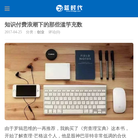
知识付费浪潮下的那些滥竽充数
2017-04-25
分类：
创业
评论(0)
由于罗辑思维的一再推荐，我购买了《穷查理宝典》这本书，
开始了解查理·芒格这个人，他是股神巴菲特非常低调的合伙