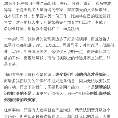
2016年各种知识付费产品出现，在行、分答、得到、喜马拉雅
等等，于是出现了大量所谓的专家。我在前天的文章里谈到，
在本职工作外，如果尝试另一份工作，比如将自己的经验进行
售卖，这叫斜杠人生；但是如果完全放弃本职工作，变成了一
名职业讲师，那这就不是斜杠了，而是跳槽。
一年的时间，我惊讶的发现身边多了好多培训师，而且这群人
似乎什么都能讲，PPT，EXCEL，思维导图，时间管理，创新创
业，写作，生涯管理等等。这仅仅只说明一点，做培训比其之
前的工作，更容易赚钱，而他们实际上的传递并不是知识，只
是表演。
我们首先要明确什么是知识，
改变我们行动的信息才是知识
，
而诸多我们认为的知识却不过只是条信息，因为无法改变我们
的行动。而当下的我们，需要具备两个能力，一个是
清晰的认
识到自身的不足
，谦卑的近似伟大；另一个则是
识别出那些貌
似知识者的表演家
。
任何事物，只要有人追捧就会产生泡沫，我承认消费升级这个
大趋势，但在知识付费这条赛道上，却已经无比的浮躁，大量