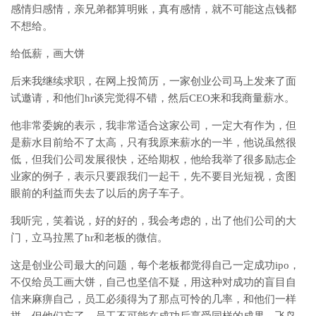
感情归感情，亲兄弟都算明账，真有感情，就不可能这点钱都
不想给。
给低薪，画大饼
后来我继续求职，在网上投简历，一家创业公司马上发来了面
试邀请，和他们hr谈完觉得不错，然后CEO来和我商量薪水。
他非常委婉的表示，我非常适合这家公司，一定大有作为，但
是薪水目前给不了太高，只有我原来薪水的一半，他说虽然很
低，但我们公司发展很快，还给期权，他给我举了很多励志企
业家的例子，表示只要跟我们一起干，先不要目光短视，贪图
眼前的利益而失去了以后的房子车子。
我听完，笑着说，好的好的，我会考虑的，出了他们公司的大
门，立马拉黑了hr和老板的微信。
这是创业公司最大的问题，每个老板都觉得自己一定成功ipo，
不仅给员工画大饼，自己也坚信不疑，用这种对成功的盲目自
信来麻痹自己，员工必须得为了那点可怜的几率，和他们一样
拼。但他们忘了，员工不可能在成功后享受同样的成果，飞鸟