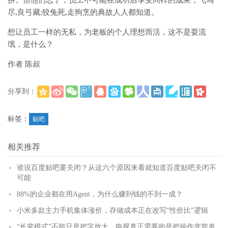
尽,良弓藏;狡兔死,走狗烹的典故人人都知道。
想让员工一样的无私，为老板的个人理想而活，这不是耍流
氓，是什么？
作者 陈叔
分享到：
(
)
更多
标签：
贴吧
相关推荐
谁说百度贴吧要关闭？从这六个原因来看就知道百度贴吧关闭不
可能
88%的企业都在用Agent，为什么赚到钱的不到一成？
小米多款主力手机集体涨价，存储成本正在改写“性价比”逻辑
“长辈模式”不能只是把字放大，电视真正需要的是把操作变简单