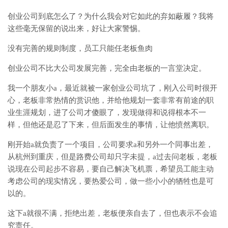
创业公司到底怎么了？为什么我会对它如此的弃如蔽履？我将
这些毫无保留的说出来，好让大家警惕。
没有完善的规则制度，员工只能任老板鱼肉
创业公司不比大公司发展完善，完全由老板的一言堂决定。
我一个朋友小a，最近就被一家创业公司坑了，刚入公司时很开
心，老板非常热情的赏识他，并给他规划一套非常有前途的职
业生涯规划，进了公司才傻眼了，发现做得和说得根本不一
样，但他还是忍了下来，但后面发生的事情，让他愤然离职。
刚开始a就负责了一个项目，公司要求a和另外一个同事出差，
从杭州到重庆，但是路费公司却只字未提，a过去问老板，老板
说现在公司起步不容易，要自己解决飞机票，希望员工能主动
考虑公司的现实情况，要热爱公司，做一些小小的牺牲也是可
以的。
这下a就很不满，拒绝出差，老板便亲自去了，但也表示不会追
究责任。