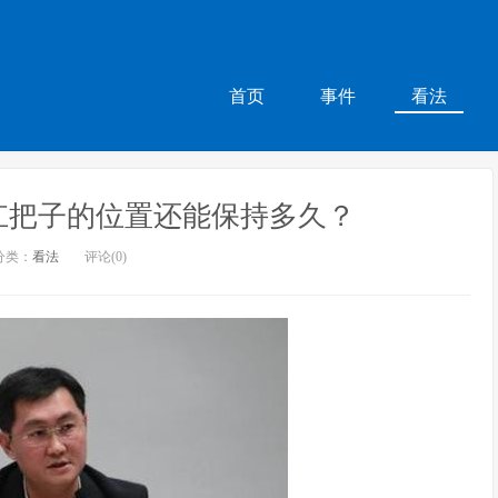
首页
事件
看法
扛把子的位置还能保持多久？
分类：
看法
评论(0)