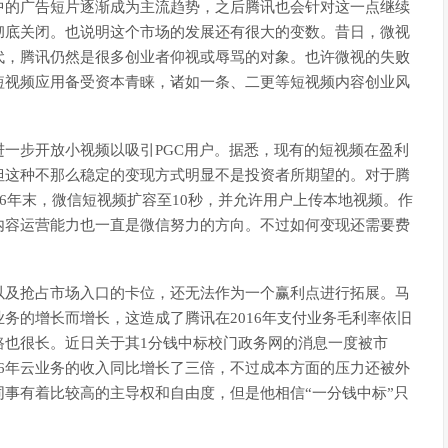
中的广告短片逐渐成为主流趋势，之后腾讯也会针对这一点继续
彻底关闭。也说明这个市场的发展还有很大的变数。昔日，微视
代，腾讯仍然是很多创业者仰视或辱骂的对象。也许微视的失败
短视频应用备受资本青睐，诸如一条、二更等短视频内容创业风
一步开放小视频以吸引PGC用户。据悉，现有的短视频在盈利
但这种不那么稳定的变现方式明显不是投资者所期望的。对于腾
16年末，微信短视频扩容至10秒，并允许用户上传本地视频。作
内容运营能力也一直是微信努力的方向。不过如何变现还需要费
以及抢占市场入口的卡位，还无法作为一个赢利点进行拓展。马
务的增长而增长，这造成了腾讯在2016年支付业务毛利率依旧
路也很长。近日关于其1分钱中标校门政务网的消息一度被市
016年云业务的收入同比增长了三倍，不过成本方面的压力还被外
事有着比较高的主导权和自由度，但是他相信“一分钱中标”只
。