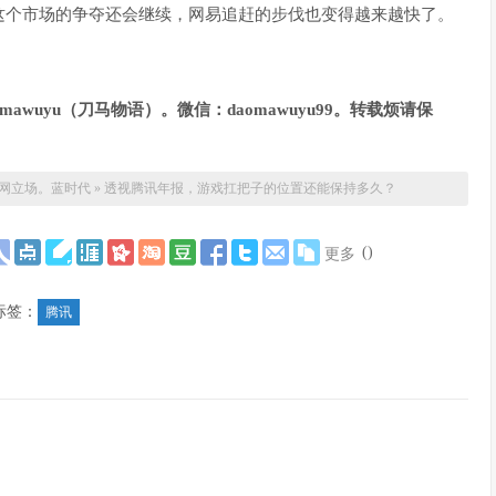
这个市场的争夺还会继续，网易追赶的步伐也变得越来越快了。
awuyu
（刀马物语）。微信：daomawuyu99
。转载烦请保
网立场。
蓝时代
»
透视腾讯年报，游戏扛把子的位置还能保持多久？
(
)
更多
标签：
腾讯