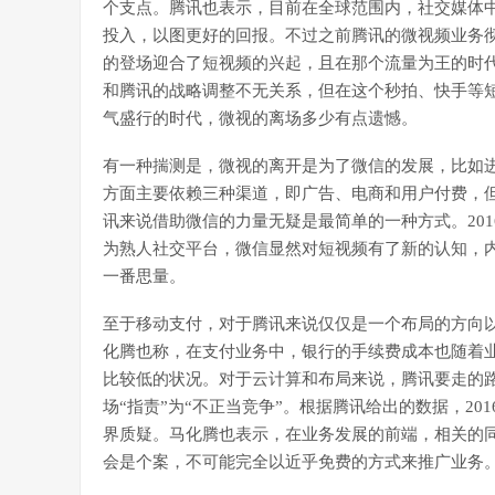
个支点。腾讯也表示，目前在全球范围内，社交媒体
投入，以图更好的回报。不过之前腾讯的微视频业务
的登场迎合了短视频的兴起，且在那个流量为王的时
和腾讯的战略调整不无关系，但在这个秒拍、快手等
气盛行的时代，微视的离场多少有点遗憾。
有一种揣测是，微视的离开是为了微信的发展，比如进
方面主要依赖三种渠道，即广告、电商和用户付费，
讯来说借助微信的力量无疑是最简单的一种方式。20
为熟人社交平台，微信显然对短视频有了新的认知，
一番思量。
至于移动支付，对于腾讯来说仅仅是一个布局的方向
化腾也称，在支付业务中，银行的手续费成本也随着业
比较低的状况。对于云计算和布局来说，腾讯要走的
场“指责”为“不正当竞争”。根据腾讯给出的数据，2
界质疑。马化腾也表示，在业务发展的前端，相关的同
会是个案，不可能完全以近乎免费的方式来推广业务