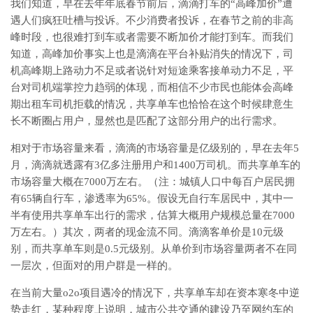
我们知道，早在去年年底春节前后，滴滴打车的“高峰加价”遭
遇人们疯狂吐槽与投诉。不少消费者投诉，在春节之前的非高
峰时段，也很难打到车或者需要不断加价才能打到车。而我们
知道，高峰加价事实上也是滴滴在平台补贴消失的情况下，司
机高峰期上路动力不足或者说针对短途乘客接单动力不足，平
台对司机端掌控力趋弱的体现，而相信不少市民也能体会高峰
期出租车司机拒载的情况，共享单车也恰恰在这个时候肆意生
长不断圈占用户，显然也是匹配了这部分用户的出行需求。
相对于市场容量来看，滴滴的市场容量是亿级别的，早在去年5
月，滴滴就透露有3亿多注册用户和1400万司机。而共享单车的
市场容量大概在7000万左右。（注：城镇人口中每百户居民拥
有65辆自行车，渗透率为65%。假设无自行车居民中，其中一
半有使用共享单车出行的需求，估算大概用户规模总量在7000
万左右。）其次，两者的现金流不同。滴滴客单价是10元级
别，而共享单车则是0.5元级别。从单价到市场容量两者不在同
一层次，但面对的用户群是一样的。
在当前大量o2o项目遇冷的情况下，共享单车却在资本寒冬中逆
势走红，某种程度上说明，城市公共交通的建设乃至网约车的