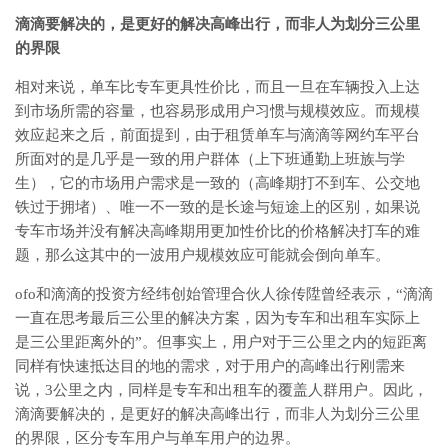
滴滴要解决的，是更好的解决高峰出行，而非人为划分三公里
的界限
相对来说，单车比专车更具性价比，而且一旦在车辆投入上达
到市场所需的容量，也容易形成用户习惯与规模效应。而规模
效应起来之后，前面提到，由于租赁单车与滴滴等网约车平台
所面对的是几乎是一致的用户群体（上下班通勤上班族与学
生），它的市场用户需求是一致的（高峰期打不到车、公交地
铁过于拥堵）、唯一不一致的是长途与短途上的区别，如果说
专车市场并没有解决高峰期用更加性价比的价格解决打车的难
题，那么这其中的一波用户规模效应可能就会倒向单车。
ofo和滴滴的投资方经纬创始管理合伙人徐传陞曾经表示，“滴滴
一直在思考最后三公里的解决方案，因为专车和出租车实际上
是三公里距离外的”。但事实上，用户对于三公里之内的短距离
同样有快速抵达目的地的需求，对于用户的高峰出行刚需来
说，3公里之内，同样是专车和出租车的覆盖人群用户。因此，
滴滴要解决的，是更好的解决高峰出行，而非人为划分三公里
的界限，区分专车用户与单车用户的边界。