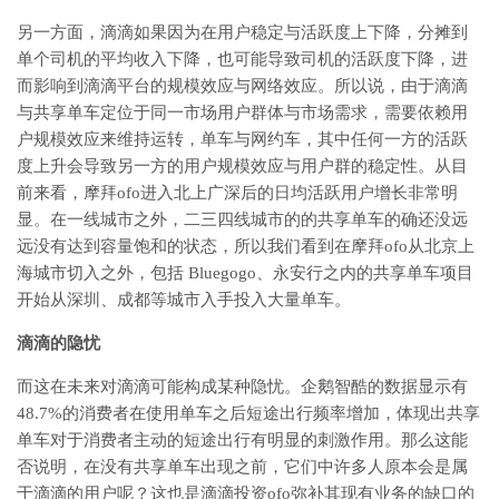
另一方面，滴滴如果因为在用户稳定与活跃度上下降，分摊到
单个司机的平均收入下降，也可能导致司机的活跃度下降，进
而影响到滴滴平台的规模效应与网络效应。所以说，由于滴滴
与共享单车定位于同一市场用户群体与市场需求，需要依赖用
户规模效应来维持运转，单车与网约车，其中任何一方的活跃
度上升会导致另一方的用户规模效应与用户群的稳定性。从目
前来看，摩拜ofo进入北上广深后的日均活跃用户增长非常明
显。在一线城市之外，二三四线城市的的共享单车的确还没远
远没有达到容量饱和的状态，所以我们看到在摩拜ofo从北京上
海城市切入之外，包括 Bluegogo、永安行之内的共享单车项目
开始从深圳、成都等城市入手投入大量单车。
滴滴的隐忧
而这在未来对滴滴可能构成某种隐忧。企鹅智酷的数据显示有
48.7%的消费者在使用单车之后短途出行频率增加，体现出共享
单车对于消费者主动的短途出行有明显的刺激作用。那么这能
否说明，在没有共享单车出现之前，它们中许多人原本会是属
于滴滴的用户呢？这也是滴滴投资ofo弥补其现有业务的缺口的