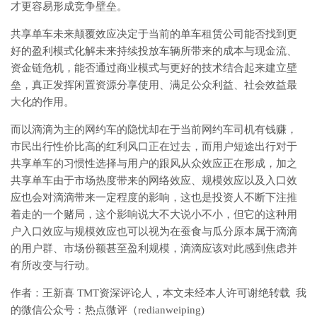
才更容易形成竞争壁垒。
共享单车未来颠覆效应决定于当前的单车租赁公司能否找到更
好的盈利模式化解未来持续投放车辆所带来的成本与现金流、
资金链危机，能否通过商业模式与更好的技术结合起来建立壁
垒，真正发挥闲置资源分享使用、满足公众利益、社会效益最
大化的作用。
而以滴滴为主的网约车的隐忧却在于当前网约车司机有钱赚，
市民出行性价比高的红利风口正在过去，而用户短途出行对于
共享单车的习惯性选择与用户的跟风从众效应正在形成，加之
共享单车由于市场热度带来的网络效应、规模效应以及入口效
应也会对滴滴带来一定程度的影响，这也是投资人不断下注推
着走的一个赌局，这个影响说大不大说小不小，但它的这种用
户入口效应与规模效应也可以视为在蚕食与瓜分原本属于滴滴
的用户群、市场份额甚至盈利规模，滴滴应该对此感到焦虑并
有所改变与行动。
作者：王新喜 TMT资深评论人，本文未经本人许可谢绝转载 我
的微信公众号：热点微评（redianweiping)