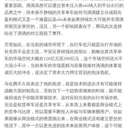
重要原因。滴滴虽然可以通过资本注入将ofo纳入到平台出行的
品类之中，但本身不挣钱的共享单车如何与滴滴建立分成双向
盈利模式又是一个难题以及ofo未来如果持续壮大可能并非滴滴
所能完全掌控的，况且，另一个影响因素在于，腾讯此次选择
站在了滴滴的对立面投了摩拜。
尽管如此，在当前的城市环境下，自行车也只能是出行市场的
补充而不会是主流，平安证券研报此前指出，粗略估算共享单
车的市场空间大概在120亿元至200亿元，这个市场空间说大不
大说小不小，当前单车的市场蛋糕与容量很难对滴滴的体量造
成巨大的冲击，这决定了资本大力押注背后的泡沫危机。
马化腾不久前表达了他的焦虑，就是技术的进步才有可能保持
战略方面的制高点，否则当下一个趋势浪潮来的时候，能不能
做得成在于你能否掌握技术。这对应到当前的出行市场亦然。
无论是租赁单车还是共享专车，从本质上来看都是商业模式上
的竞争与比拼，所以需要不断投入补贴与车辆来圈用户。但如
果能够从商业模式的维度跳出来，在商业模式没有建立壁垒的
情况下，其中一方以更先进的技术来改善用户体验，这个可能