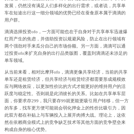
发展，仍然没有满足人们多样化的出行需求，或者说，共享单
车在短途出行这一细分领域的优势已经在蚕食原本属于滴滴的
用户群。
滴滴选择投资ofo，一方面可能也在于自身对于共享单车迅速爆
红而产生的焦虑，并借助投资以规避风险，防止在出行领域有
两个强劲对手来瓜分自己的市场份额。另一方面，滴滴可以通
过投资ofo来扩充自身的出行品类版图，覆盖到滴滴还未涉足的
单车领域。
从当前来看，相对比摩拜ofo，滴滴更像共享经济，当前的共享
单车还是租赁经济，但共享经济与租赁经济都需要形成规模效
应与网络效应，以更加性价比的方式才能更好的维持用户的活
跃度与稳定性。否则就是此消彼长的关系。比如在共享单车层
面，你要求存299，我只要存99就更能更吸引用户转移，但一方
的车多，找车更方便可能就会弱化押金上的性价比吸引力，因
此双方都在补贴上与车辆投入上展开肉搏大战。理论上，这依
然在依赖商业模式上的竞争缺乏技术等其他方面的竞争壁垒来
构成自身的核心优势。