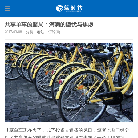
共享单车的赌局：滴滴的隐忧与焦虑
2017-03-08
分类：
看法
评论(0)
共享单车现在火了，成了投资人追捧的风口，笔者此前已经分
析了共享单车的模式就是被资本逼迫着走向了一个无聊的场