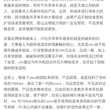
着服务器的增加，而对于共享单车来说，就是天壤之别的投
入。这就要求入局者对包括产品、运营、和成本进行强有力的
控制，因为随着共享单车的大量投放，如果产品不能快速复制
扩张或者质量堪忧，那么运维能力弱的一定会掣肘。不追求规
模是死，追求规模可能死得更快。
在最近网络和媒体上，讨论共享单车最多的就是的破坏的问
题，大量被人为损坏或遗弃的现象触目惊心。尤其是ofo,由于前
期车辆成本较低，行业预测成本在300元左右，品质一般，加上
没有智能锁，被破坏的情况屡见不鲜。但现在这种情况已经有
了改变。ofo通过与华为电信合作芯片网络技术，也开始了智能
锁的研发进程。
运营上，吸收了uber的团队和高管。产品层面，就是找到了张向
东的700bike，推出了新一代的curve，为运营定制，可见其对运
维的重视。产品也有整体优化，比如目前大多数共享单车轮胎
使用的是实心胎，便于维护，但实心胎的骑行体验不如充气胎
好。ofo 与700bike推出的Curve新车使用的是有身高标识的可调
节座椅，PU实心内胎不会爆胎，但骑行舒适性效果近乎一致；