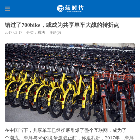
错过了700bike，或成为共享单车大战的转折点
2017-03-17
分类：
看法
评论(0)
在中国当下，共享单车已经彻底引爆了整个互联网，成为了一
个潮流。摩拜与ofo的竞争激战正酣，你追我赶，2017年，摩拜