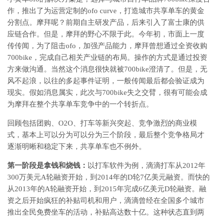
作，推出了为运营定制的ofo curve，打造城市共享单车的黄金
分割点。摩拜呢？前期自主研发产品，后来引入了富士康的供
应链合作。但是，摩拜的野心不限于此。今年初，市面上一度
传传闻，为了阻击ofo，加强产品能力，摩拜曾想通过全资收购
700bike，完成自己相关产业链的布局。操作的方式是通过投资
方来做沟通。当然这个消息很快就被700bike澄清了。但是，无
风不起浪，以往的多起事件证明，一般传闻最后都会验证成为
现实。假如消息属实，此次与700bike失之交臂，很有可能会成
为摩拜在整个共享单车竞争中的一个转折点。
回顾包括团购、O2O、打车等新兴突起、竞争激烈的商业模
式，基本上可以分为可以分为三个阶段，最后整个竞争格局才
逐渐明晰和稳定下来，共享单车也不例外。
第一阶段是拿钱和烧钱：
以打车软件为例，滴滴打车从2012年
300万美元A轮融资开始，到2014年的D轮7亿美元融资。而快的
从2013年的A轮融资开始，到2015年完成6亿美元D轮融资。融
资之后开始疯狂的补贴司机和用户，滴滴曾经在全国多个城市
推出全民免费坐车的活动，补贴高达数十亿。这种状态直到两