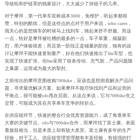
导链轮和护链罩的独家设计，大大减少了掉链子的几率。
对于摩拜，第一代单车宣称成本3000，免维护，听起来都很
赞，特别的酷炫，但是这些点的点对于用户来说，who cares，
我关心的是想骑车的时候马上找到车，骑起来舒不舒服。而这
一点，恰好是摩拜被吐槽的最多的一点，车子笨重，颠簸剧
烈，用户体验很差；而且第一阶段正是铺量的阶段，独有的设
计让摩拜不能快速复制量产，好在他们快速推出了lite车型，也
实现了快速扩张。但lite采用了链条传动、充气胎，产品问题随
之暴露，运营成为最大的掣肘。
之前传出的摩拜意图收购700bike，应该也是想彻底解决产品问
题，寻求最优解决方案。如果摩拜不能尽快找到产品和运营的
平衡点，很可能被ofo甩在后面。从这点来说，它与700bike失之
交臂，可能成为其在共享单车竞争的转折点。
在供应链环节，快速的整合行业优质资源能力，成了角逐单车
大赛的关键节点。ofo与700bike合作，而摩拜找了富士康。表面
看旗鼓相当，但是本质上却有较大差异。富士康有多年的生产
经验，对于工人、供应链管理管理都有丰富经验，有很强的打