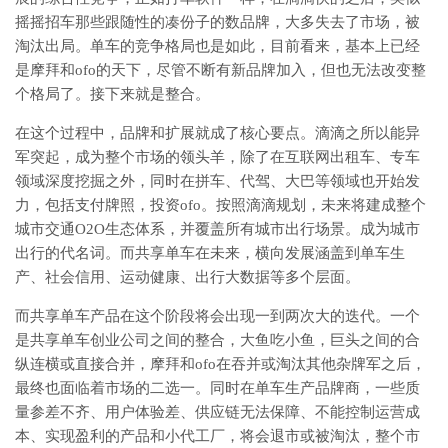
摇摇招车那些跟随性的凑份子的数品牌，大多失去了市场，被
淘汰出局。单车的竞争格局也是如此，目前看来，基本上已经
是摩拜和ofo的天下，尽管不断有新品牌加入，但也无法改变整
个格局了。接下来就是整合。
在这个过程中，品牌和扩展就成了核心要点。滴滴之所以能异
军突起，成为整个市场的领头羊，除了在互联网出租车、专车
领域深度挖掘之外，同时在拼车、代驾、大巴等领域也开始发
力，包括支付牌照，投资ofo。按照滴滴规划，未来将建成整个
城市交通O2O生态体系，并覆盖所有城市出行场景。成为城市
出行的代名词。而共享单车在未来，横向发展涵盖到单车生
产、社会信用、运动健康、出行大数据等多个层面。
而共享单车产品在这个阶段将会出现一到两次大的迭代。一个
是共享单车创业公司之间的整合，大鱼吃小鱼，巨头之间的合
纵连横或直接合并，摩拜和ofo在吞并或淘汰其他杂牌军之后，
最终也面临着市场的二选一。同时在单车生产品牌商，一些质
量参差不齐、用户体验差、供应链无法保障、不能控制运营成
本、实现盈利的产品和小代工厂，将会退市或被淘汰，整个市