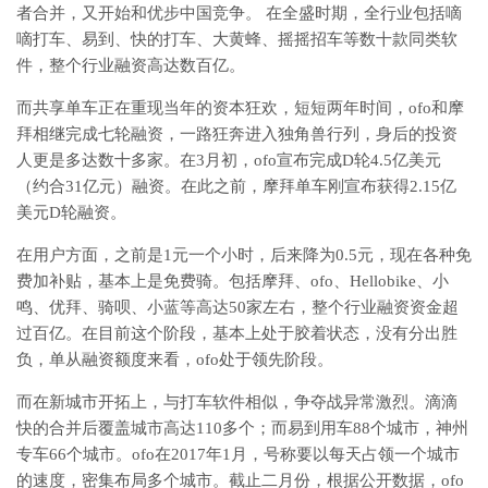
者合并，又开始和优步中国竞争。 在全盛时期，全行业包括嘀
嘀打车、易到、快的打车、大黄蜂、摇摇招车等数十款同类软
件，整个行业融资高达数百亿。
而共享单车正在重现当年的资本狂欢，短短两年时间，ofo和摩
拜相继完成七轮融资，一路狂奔进入独角兽行列，身后的投资
人更是多达数十多家。在3月初，ofo宣布完成D轮4.5亿美元
（约合31亿元）融资。在此之前，摩拜单车刚宣布获得2.15亿
美元D轮融资。
在用户方面，之前是1元一个小时，后来降为0.5元，现在各种免
费加补贴，基本上是免费骑。包括摩拜、ofo、Hellobike、小
鸣、优拜、骑呗、小蓝等高达50家左右，整个行业融资资金超
过百亿。在目前这个阶段，基本上处于胶着状态，没有分出胜
负，单从融资额度来看，ofo处于领先阶段。
而在新城市开拓上，与打车软件相似，争夺战异常激烈。滴滴
快的合并后覆盖城市高达110多个；而易到用车88个城市，神州
专车66个城市。ofo在2017年1月，号称要以每天占领一个城市
的速度，密集布局多个城市。截止二月份，根据公开数据，ofo