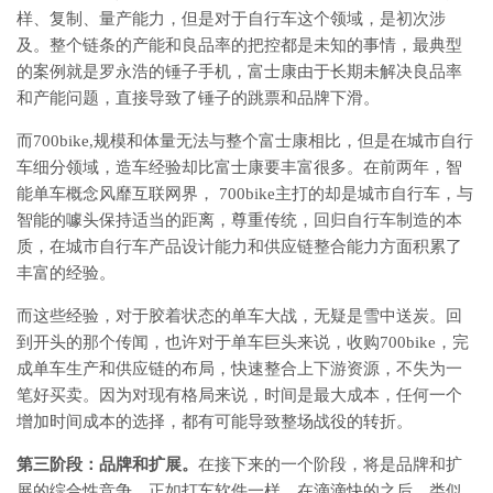
样、复制、量产能力，但是对于自行车这个领域，是初次涉
及。整个链条的产能和良品率的把控都是未知的事情，最典型
的案例就是罗永浩的锤子手机，富士康由于长期未解决良品率
和产能问题，直接导致了锤子的跳票和品牌下滑。
而700bike,规模和体量无法与整个富士康相比，但是在城市自行
车细分领域，造车经验却比富士康要丰富很多。在前两年，智
能单车概念风靡互联网界， 700bike主打的却是城市自行车，与
智能的噱头保持适当的距离，尊重传统，回归自行车制造的本
质，在城市自行车产品设计能力和供应链整合能力方面积累了
丰富的经验。
而这些经验，对于胶着状态的单车大战，无疑是雪中送炭。回
到开头的那个传闻，也许对于单车巨头来说，收购700bike，完
成单车生产和供应链的布局，快速整合上下游资源，不失为一
笔好买卖。因为对现有格局来说，时间是最大成本，任何一个
增加时间成本的选择，都有可能导致整场战役的转折。
第三阶段：品牌和扩展。
在接下来的一个阶段，将是品牌和扩
展的综合性竞争，正如打车软件一样，在滴滴快的之后，类似