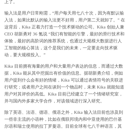
上了。
输入法是用户日常刚需，“用户每天用七八十次，因为有默认输
入法，如果比默认的输入法更不好用，用户第二天就卸了。” 在
这背后，Kika 正着力打造一个技术驱动的公司。Kika 创始人兼
CEO 胡新勇对 36 氪说 “我们有智能的引擎，最好的滑行技术和
体验，最好的高阶词的推荐系统，也通过大规模大数据进行人
工智能的核心算法，这个是我们的未来，一定要走向技术驱
动，要大规模投入。”
Kika 目前拥有海量的用户和大量用户表达的信息，而通过大数
据，Kika 能从其中挖掘出有价值的信息。据胡新勇介绍，例如
用户提到什么会有好的情绪，Kika 可以通过表情符号的关联进
行研究；或者用户之间在谈到一个物品时，未来 Kika 就能知道
用户对其评价的高低。Kika 目前已经建立了一个情绪研究室，
并与国内外多家大学合作，对该领域进行深入研究。
除了英语、法语、德语、俄语之外，Kika 输入法目前也涉及到
一些非主流的小语种，比如在俄联邦境内和中亚使用的巴什基
尔语和瑞士使用的拉丁罗曼语。目前全球有七八千种语言，其