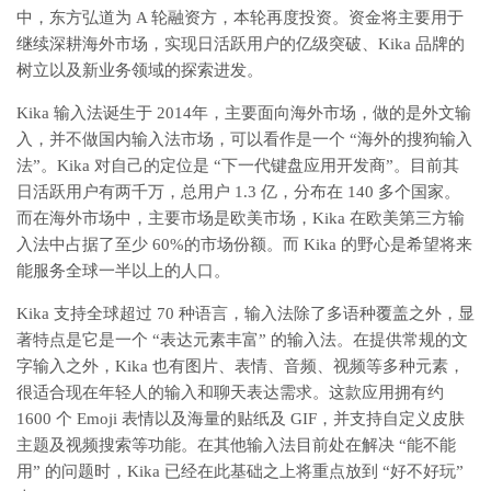
中，东方弘道为 A 轮融资方，本轮再度投资。资金将主要用于
继续深耕海外市场，实现日活跃用户的亿级突破、Kika 品牌的
树立以及新业务领域的探索进发。
Kika 输入法诞生于 2014年，主要面向海外市场，做的是外文输
入，并不做国内输入法市场，可以看作是一个 “海外的搜狗输入
法”。Kika 对自己的定位是 “下一代键盘应用开发商”。目前其
日活跃用户有两千万，总用户 1.3 亿，分布在 140 多个国家。
而在海外市场中，主要市场是欧美市场，Kika 在欧美第三方输
入法中占据了至少 60%的市场份额。而 Kika 的野心是希望将来
能服务全球一半以上的人口。
Kika 支持全球超过 70 种语言，输入法除了多语种覆盖之外，显
著特点是它是一个 “表达元素丰富” 的输入法。在提供常规的文
字输入之外，Kika 也有图片、表情、音频、视频等多种元素，
很适合现在年轻人的输入和聊天表达需求。这款应用拥有约
1600 个 Emoji 表情以及海量的贴纸及 GIF，并支持自定义皮肤
主题及视频搜索等功能。在其他输入法目前处在解决 “能不能
用” 的问题时，Kika 已经在此基础之上将重点放到 “好不好玩”