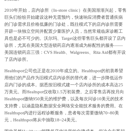
2010年开始，店内诊所（In-store clinic）在美国渐渐兴起，零售
巨头们纷纷开始建设这种无需预约，快速响应消费者普通疾病
的门诊需求且价格低廉的门诊处，既往模式下的店内诊所需要
开辟一块独立空间并配置少量医护人员，当然常规临床诊断工
具也是必不可少的。沃尔玛、Target这些零售巨头都开设了店内
诊所，尤其在美国大型连锁药店内逐渐成为标配性的服务——
美国连锁药店三强：CVS Health、Walgreens、Rita Aid都有开设
了店内诊所。
Healthspot公司也正是在2010年成立的。Healthspot的初衷希望
用他们的产品作为旧模式店内诊所的替代者，进一步降低运作
店内门诊的成本。据悉按旧模式建一个店内诊所的成本高达25
万美元。而Healtspot仅收取1.5万初装费。之后零售店再按月向
Healthspot缴纳950美元的维护费，以及每次问诊10美元的技术
支持费，以涵盖隐私数据安全网络安全能技术服务的费用。在
Healthspot内进行远程诊断服务，患者每次需要缴纳70~80美
元，Healthspot将从中抽取18~24美元。