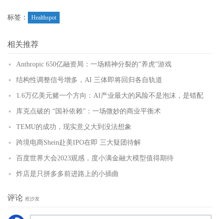
(
)
更多
标签：
Healthspot
相关推荐
Anthropic 650亿融资局：一场精神分裂的”养虎”游戏
结构性调整信号增多，AI 三体即将回归各自轨道
1.6万亿美元赌一个方向：AI产业最大的风险不是泡沫，是错配
库克点破的 “国补依赖”：一场微妙的商业平衡术
TEMU的成功，现实意义大到没法想象
跨境电商Shein赴美IPO在即 三大疑团待解
百度世界大会2023观感，度小满金融大模型值得期待
炸店是只拼多多前进路上的小插曲
评论
抢沙发