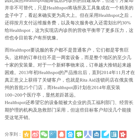
因此虽然Healthspot能降低店内诊所的自建成本，但这个方案却
并非不可替代，只是Healthspot将场所及工具集成在一个精美的
盒子中了，看起来确实更为高大上。但在采用Healthspot之后，
还得按月支付运维服务费，以及每次服务收入还需划出约30%
给Healthspot，这为实现店内诊所的营收平衡带了更多压力，这
些也令目前客户有所犹豫。
而Healthspot要说服的客户都不是普通客户，它们都是零售巨
头。这样的订单往往不是一两套设备，而是整个地区的至少几
十家的安装量。对于一个新鲜事物来说，订单越大推销起来越
困难。2013年初Healthspot的产品推出后，直到2014年11月才在
真正意义上获得了关键客户，也就是Rita Aid连锁药店在俄亥俄
州的首批25个门店，而Healthspot原计划在2014年底安装
100~200个医疗亭，显然差距甚远。
Healthspot还希望它的设备能被大企业的员工福利部门、经营长
期护理的机构及急救部门采用，但这些目标客户却没几个能接
受这笔开销。
分享到：