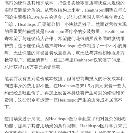
高昂的硬件及其维护成本。把设备卖给零售店与快速大规模的
实现安装量矛盾的。从营收结构上来看，Healthspot期望在每次
问诊中获得约30%左右的佣金，超过3亿美国人平均每年看3次
门诊，Healthspot只要能分切一小块就足够了。然而这营收实现
的最重要的前提就是Healthspot医疗亭的安装数量。Healthspot
寄希望于与连锁药店合作，希望他们花钱购买设备同时缴纳维
护费，这令连锁药店选择与Healthspot合作制造了一个不小的屏
障。无法快速的将设备装载量提高，就无法与其他初诊服务方
抢夺用户。截至清算时，过去3年里Healthspot仅安装了54座，
总计获得110万美元的销售额。
笔者并没有查到造价成本数据，但可想前期投入的研发成本和
制造本身的费用都不低。在Healtspot看来1.5万美元安装一套大
约已经是吐血价了。再加上设备本身还将产生可观的修理维护
费用，这些都令每运营一座Healthspot产生的边际成本居高不
下。
使用场景过于局限。因Healthspot医疗亭配置了相对复杂的诊断
功能，提高了其使用场景的条件限制。Healthspot医疗亭并未完
全实现自助，在设计方案中就专门为医护助理人员设置了一个