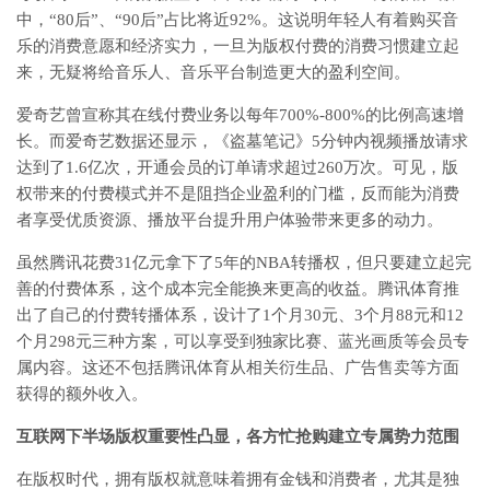
中，“80后”、“90后”占比将近92%。这说明年轻人有着购买音
乐的消费意愿和经济实力，一旦为版权付费的消费习惯建立起
来，无疑将给音乐人、音乐平台制造更大的盈利空间。
爱奇艺曾宣称其在线付费业务以每年700%-800%的比例高速增
长。而爱奇艺数据还显示，《盗墓笔记》5分钟内视频播放请求
达到了1.6亿次，开通会员的订单请求超过260万次。可见，版
权带来的付费模式并不是阻挡企业盈利的门槛，反而能为消费
者享受优质资源、播放平台提升用户体验带来更多的动力。
虽然腾讯花费31亿元拿下了5年的NBA转播权，但只要建立起完
善的付费体系，这个成本完全能换来更高的收益。腾讯体育推
出了自己的付费转播体系，设计了1个月30元、3个月88元和12
个月298元三种方案，可以享受到独家比赛、蓝光画质等会员专
属内容。这还不包括腾讯体育从相关衍生品、广告售卖等方面
获得的额外收入。
互联网下半场版权重要性凸显，各方忙抢购建立专属势力范围
在版权时代，拥有版权就意味着拥有金钱和消费者，尤其是独