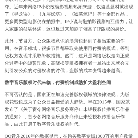
夺。近年来网络IP小说改编影视剧热潮来袭，仅盗墓题材就出现
了《寻龙诀》、《九层妖塔》、《盗墓笔记》等十余部作品，
更多同类型电影仍在拍摄中。IP小说与翻拍影视剧相互借力，让
大家赚的盆满钵满，这也反过来加剧了催高了IP版权的身价。
此外，节目方、公众版权意识的淡薄也起到了相当重要的作
用。在音乐领域，很多节目都采取先使用再付费的模式，等到
版权方发现才采取补救措施。然而，这只是网络版权走向正规
化过程中的短暂现象，高晓松等版权拥有者一旦站出来就会立
刻引发公众的对侵权者的讨伐，盗版的成本变得越来越高。
数字音乐版权时代来临，付费机制成熟扩大盈利空间
不可否认的是，国家正在加速完善版权领域的法律法规，为版
权花钱也成为了公众日益接受的大趋势。早在2015年，国家就
发布了《关于责令网络音乐服务商停止未经授权传播音乐作品
的通知》，责令各网络音乐服务商停止未经授权传播音乐作
品，由此开启了数字音乐版权的时代。
QQ音乐2016年的数据显示，在购买数字专辑1000万的用户数量