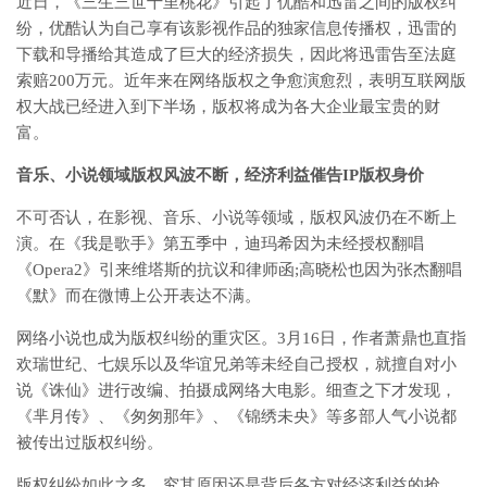
近日，《三生三世十里桃花》引起了优酷和迅雷之间的版权纠
纷，优酷认为自己享有该影视作品的独家信息传播权，迅雷的
下载和导播给其造成了巨大的经济损失，因此将迅雷告至法庭
索赔200万元。近年来在网络版权之争愈演愈烈，表明互联网版
权大战已经进入到下半场，版权将成为各大企业最宝贵的财
富。
音乐、小说领域版权风波不断，经济利益催告IP版权身价
不可否认，在影视、音乐、小说等领域，版权风波仍在不断上
演。在《我是歌手》第五季中，迪玛希因为未经授权翻唱
《Opera2》引来维塔斯的抗议和律师函;高晓松也因为张杰翻唱
《默》而在微博上公开表达不满。
网络小说也成为版权纠纷的重灾区。3月16日，作者萧鼎也直指
欢瑞世纪、七娱乐以及华谊兄弟等未经自己授权，就擅自对小
说《诛仙》进行改编、拍摄成网络大电影。细查之下才发现，
《芈月传》、《匆匆那年》、《锦绣未央》等多部人气小说都
被传出过版权纠纷。
版权纠纷如此之多，究其原因还是背后各方对经济利益的抢