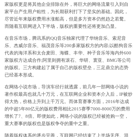
家版权更是将其他企业排除在外，将巨大的网络流量引入到自
家平台产生用户粘性，为长期获利打下了坚实的基础。因此，
尽管近年来版权费用水涨船高，但是多方资本仍然趋之若鹜。
而随着互联网进入下半场，版权的重要性还将更加凸显。
在音乐市场，腾讯系的QQ音乐独家代理了华纳音乐、索尼音
乐、杰威尔音乐、福茂音乐等200多家版权方的内容;以酷狗音乐
代表的海洋系和太合麦田、海蝶、丰华、种子音乐等海内外600
家版权方达成合作;阿里则拥有滚石、华研、寰亚、BMG等公司
的版权。三方构建起了属于自己的版权壁垒，三足鼎立的态势
已经基本形成。
在网络小说市场，导演车径行就透露，前几年一部网络小说的
著作权最高也就几十万元，在互联网企业和资本介入后，IP被炒
得大热，价格上升到上千万元。而体育赛事方面，2016年达成
的中超5年80亿元的版权费用相比2015赛季7000-8000万的费用
增长了7、8倍。即便如此，网络小说的版权已经被抢购一空，
重大赛事的版权也是版权争夺的重中之重。
随着版权体系的逐步完善，互联网已经结束了上半场无序、混