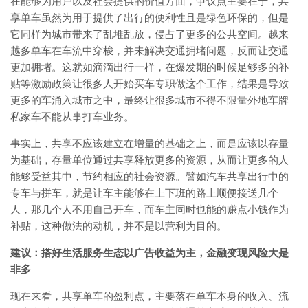
在能够为用户以及社会提供的价值方面，争议点主要在于，共
享单车虽然为用于提供了出行的便利性且是绿色环保的，但是
它同样为城市带来了乱堆乱放，侵占了更多的公共空间。越来
越多单车在车流中穿梭，并未解决交通拥堵问题，反而让交通
更加拥堵。这就如滴滴出行一样，在爆发期的时候足够多的补
贴等激励政策让很多人开始买车专职做这个工作，结果是导致
更多的车涌入城市之中，最终让很多城市不得不限量外地车牌
私家车不能从事打车业务。
事实上，共享不应该建立在增量的基础之上，而是应该以存量
为基础，存量单位通过共享释放更多的资源，从而让更多的人
能够受益其中，节约相应的社会资源。譬如汽车共享出行中的
专车与拼车，就是让车主能够在上下班的路上顺便接送几个
人，那几个人不用自己开车，而车主同时也能的赚点小钱作为
补贴，这种做法的动机，并不是以营利为目的。
建议：搭好生活服务生态以广告收益为主，金融变现风险大是
非多
现在来看，共享单车的盈利点，主要落在单车本身的收入、流