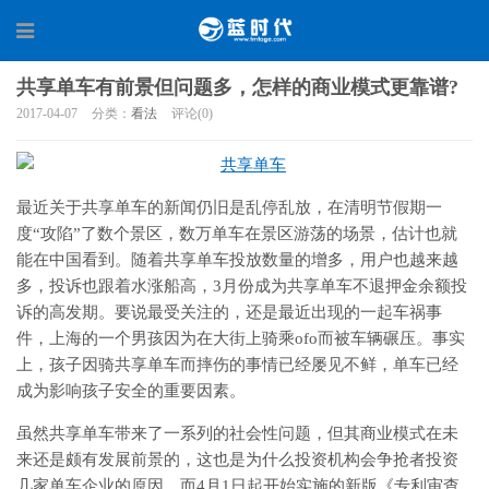
共享单车有前景但问题多，怎样的商业模式更靠谱?
2017-04-07
分类：
看法
评论(0)
最近关于共享单车的新闻仍旧是乱停乱放，在清明节假期一
度“攻陷”了数个景区，数万单车在景区游荡的场景，估计也就
能在中国看到。随着共享单车投放数量的增多，用户也越来越
多，投诉也跟着水涨船高，3月份成为共享单车不退押金余额投
诉的高发期。要说最受关注的，还是最近出现的一起车祸事
件，上海的一个男孩因为在大街上骑乘ofo而被车辆碾压。事实
上，孩子因骑共享单车而摔伤的事情已经屡见不鲜，单车已经
成为影响孩子安全的重要因素。
虽然共享单车带来了一系列的社会性问题，但其商业模式在未
来还是颇有发展前景的，这也是为什么投资机构会争抢者投资
几家单车企业的原因。而4月1日起开始实施的新版《专利审查