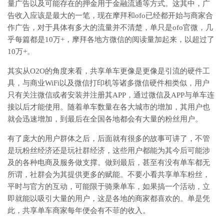
量广告以及可能存在的押金用于金融流通等方式。这其中，广
告收入应该是最大的一笔，现在摩拜和ofo已经都开始与商家合
作广告，对于具体有多大的流量并不清楚，单只是ofo官微，几
乎每篇都是10万+，摩拜各地方微信的阅读量加起来，以超过了
10万+。
其实从O2O的角度来看，共享单车更像是更像是引流的硬件工
具，与商业WiFi以及微信打印机等诸多微信硬件相类似，用户
只有关注微信或者安装并注册其APP，通过微信及APP与单车连
接以后才能使用。随着单车数量在各大城市的增加，其用户也
就会迅速增加，到最后在全国各地都会有大量的粉丝用户。
有了庞大的用户群体之后，后面就有很多的故事可讲了，不管
是玩粉丝经济还是玩社群经济，这些用户都能为其今后可能涉
及的各种电商及服务做支撑。做到最后，甚至有没有单车都无
所谓，社群会为其提供更多的赋能。不要小看共享单车粉丝，
平时与官方的互动，可能限于骑乘单车，如果搞一个活动，立
即就能以吸引大量的用户，这是各地的商家都喜欢的。单是凭
此，共享单车商家每年便会有不菲的收入。