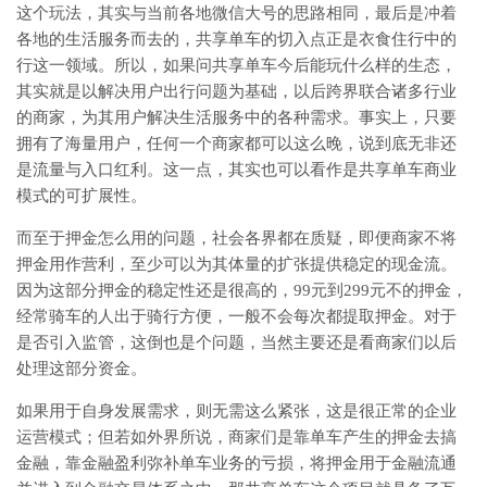
这个玩法，其实与当前各地微信大号的思路相同，最后是冲着
各地的生活服务而去的，共享单车的切入点正是衣食住行中的
行这一领域。所以，如果问共享单车今后能玩什么样的生态，
其实就是以解决用户出行问题为基础，以后跨界联合诸多行业
的商家，为其用户解决生活服务中的各种需求。事实上，只要
拥有了海量用户，任何一个商家都可以这么晚，说到底无非还
是流量与入口红利。这一点，其实也可以看作是共享单车商业
模式的可扩展性。
而至于押金怎么用的问题，社会各界都在质疑，即便商家不将
押金用作营利，至少可以为其体量的扩张提供稳定的现金流。
因为这部分押金的稳定性还是很高的，99元到299元不的押金，
经常骑车的人出于骑行方便，一般不会每次都提取押金。对于
是否引入监管，这倒也是个问题，当然主要还是看商家们以后
处理这部分资金。
如果用于自身发展需求，则无需这么紧张，这是很正常的企业
运营模式；但若如外界所说，商家们是靠单车产生的押金去搞
金融，靠金融盈利弥补单车业务的亏损，将押金用于金融流通